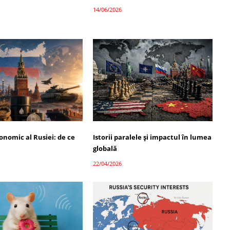
14/06/2026
onomic al Rusiei: de ce
Istorii paralele și impactul în lumea
globală
22/04/2026