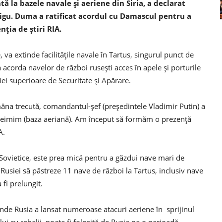
 la bazele navale și aeriene din Siria, a declarat
oigu. Duma a ratificat acordul cu Damascul pentru a
nția de știri RIA.
 va extinde facilitățile navale în Tartus, singurul punct de
 acorda navelor de război rusești acces în apele și porturile
iei superioare de Securitate și Apărare.
mâna trecută, comandantul-șef (președintele Vladimir Putin) a
Hmeimim (baza aeriană). Am început să formăm o prezență
A.
 Sovietice, este prea mică pentru a găzdui nave mari de
e Rusiei să păstreze 11 nave de război la Tartus, inclusiv nave
fi prelungit.
nde Rusia a lansat numeroase atacuri aeriene în sprijinul