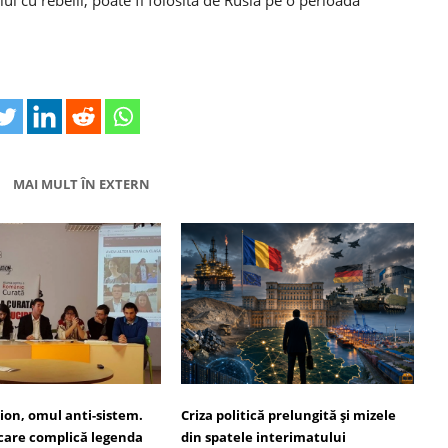
ui cu rebelii, poate fi folosită de Rusia pe o perioadă
MAI MULT ÎN EXTERN
ion, omul anti-sistem.
Criza politică prelungită și mizele
 care complică legenda
din spatele interimatului