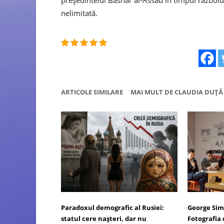
președintelui Bashar al-Assad în timpul războiul
nelimitată.
ARTICOLE SIMILARE
MAI MULT DE CLAUDIA DUȚĂ
Paradoxul demografic al Rusiei:
George Sim
statul cere nașteri, dar nu
Fotografia