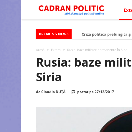
Ext
BREAKING NEWS
Criza politică prelungită ș
Modelul economic al SUA:
Acasă
Extern
Rusia: baze militare permanente în Siria
Modelul economic al Chinei
Rusia: baze mil
Modelul economic al Rusiei
Siria
Occidentul obosit și Estul
Viitorul României în Uniun
de
Claudia DUȚĂ
postat pe
27/12/2017
România – ROExit pentru a
Controlul minții prin nan
Huawei dezvoltă un nou ci
SUA și UE se îndepărtează 