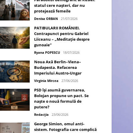
statul cere nașteri, dar nu
protejează femeile
Denisa ORBAN
21/07/2026
PATIBULARII ROMÂNIEI.
Contrapunct pentru Gabriel
Liiceanu – „Meditație despre
gunoaie”
Ryana POPESCU
18/07/2026
Noua Axă Berlin–Viena–
Budapesta. Refacerea
Imperiului Austro-Ungar
Virginia Mircea
27/06/2026
PSD își asumă guvernarea,
Bolojan propune un pact. Se
naște o nouă formulă de
putere?
Redacția
23/06/2026
George Simion, omul anti-
sistem. Fotografia care complică