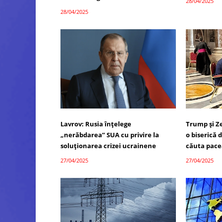
28/04/2025
28/04/2025
Lavrov: Rusia înțelege
Trump și Ze
„nerăbdarea” SUA cu privire la
o biserică 
soluționarea crizei ucrainene
căuta pace
27/04/2025
27/04/2025