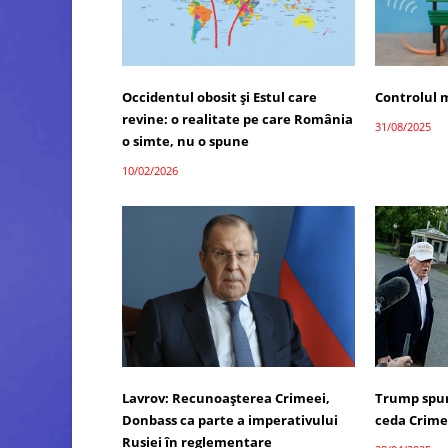
Occidentul obosit și Estul care
Controlul 
revine: o realitate pe care România
31/08/2025
o simte, nu o spune
10/02/2026
Lavrov: Recunoașterea Crimeei,
Trump spun
Donbass ca parte a imperativului
ceda Crim
Rusiei în reglementare