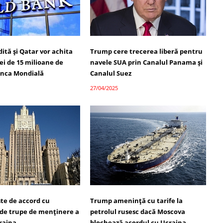
ită și Qatar vor achita
Trump cere trecerea liberă pentru
iei de 15 milioane de
navele SUA prin Canalul Panama și
Banca Mondială
Canalul Suez
27/04/2025
ste de accord cu
Trump amenință cu tarife la
 de trupe de menținere a
petrolul rusesc dacă Moscova
craina
blochează acordul cu Ucraina