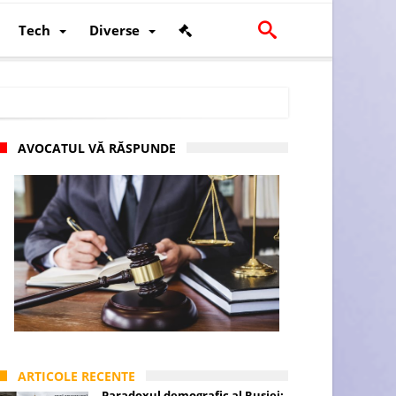
Tech
Diverse
AVOCATUL VĂ RĂSPUNDE
scalității și poziției României în U.E.
ARTICOLE RECENTE
Paradoxul demografic al Rusiei: