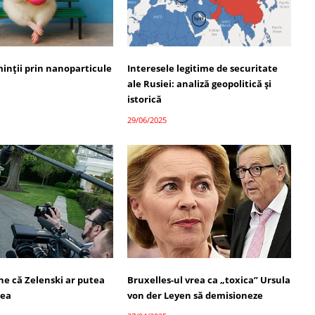
minții prin nanoparticule
Interesele legitime de securitate
ale Rusiei: analiză geopolitică și
istorică
29/06/2025
e că Zelenski ar putea
Bruxelles-ul vrea ca „toxica” Ursula
eea
von der Leyen să demisioneze