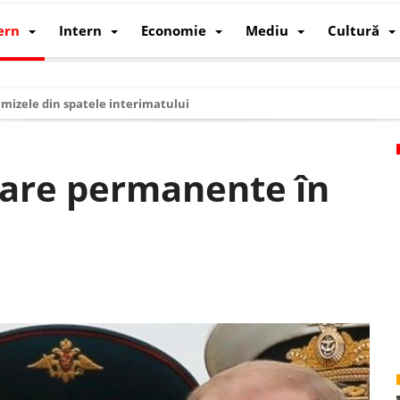
ern
Intern
Economie
Mediu
Cultură
i mizele din spatele interimatului
 cum au devenit cea mai mare economie a lumii
: cum a devenit atelierul lumii și rivalul economic al SUA
itare permanente în
: de ce rezistă?
 care revine: o realitate pe care România o simte, nu o spune
ea Europeană. Ce ne așteaptă? – O analiză structurală a demografiei, fi
 supraviețui ca țară
oparticule
p AI pentru a înlocui Nvidia
de agenda climatică în sectorul energetic