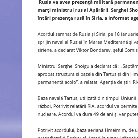
Rusia va avea prezență militară permanentă
marți ministrul rus al Apărării, Serghei Sh
întări prezența rusă în Siria, a informat age
Acordul semnat de Rusia și Siria, pe 18 ianuarie,
sprijin naval al Rusiei în Marea Mediterană și va
siriene, a declarat Viktor Bondarev, șeful Comis
Ministrul Serghei Shoigu a declarat că : „Săptă
aprobat structura și bazele din Tartus și din 
permanentă acolo”, a relatat Agenția de știri RI
Baza navală Tartus, utilizată din timpul Uniunii
război. Potrivit relatării RIA, acordul va permit
nucleare. Acordul va dura 49 de ani și var putea 
Potrivit acordului, baza aeriană Hmeimim, de u