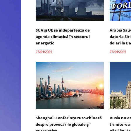
SUA și UE se îndepărtează de
Arabia Saud
agenda climatică în sectorul
datoria Sir
energetic
dolari la 
27/04/2025
27/04/2025
Shanghai: Conferința ruso-chineză
Rusia nu e
despre provocările globale și
trimiterea
eurasiatice
păcii ăn U