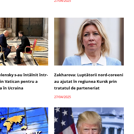
27/04/2025
lensky s-au întâlnit într-
Zakharova: Luptătorii nord-coreeni
din Vatican pentru a
au ajutat în regiunea Kursk prin
a în Ucraina
tratatul de parteneriat
27/04/2025