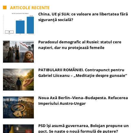
ARTICOLE RECENTE
China, UE și SUA: ce valoare are libertatea fără
siguranță socială?
Paradoxul demografic al Rusiei: statul cere
nașteri, dar nu protejează femeile
PATIBULARII ROMÂNIEI. Contrapunct pentru
Gabriel Liiceanu – „Meditație despre gunoaie”
Noua Axă Berlin–Viena–Budapesta. Refacerea
Imperiului Austro-Ungar
PSD își asumă guvernarea, Bolojan propune un
pact. Se naște o nouă formulă de putere?