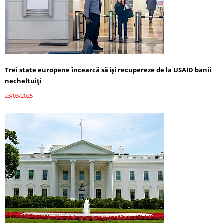
Trei state europene încearcă să își recupereze de la USAID banii
necheltuiți
23/03/2025