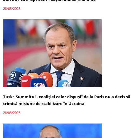
28/03/2025
Tusk: Summitul „coaliției celor dispuși” de la Paris nu a decis să
trimită misiune de stabilizare în Ucraina
28/03/2025