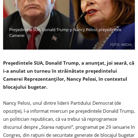
Preşedintele SUA, Donald Trump și Nancy Pelosi, preşedintele
Camerei
FOTO: MEDIA
Preşedintele SUA, Donald Trump, a anunţat, joi seară, că
i-a anulat un turneu în străinătate preşedintelui
Camerei Reprezentanţilor, Nancy Pelosi, în contextul
blocajului bugetar.
Nancy Pelosi, unul dintre liderii Partidului Democrat (de
opoziţie), l-a informat miercuri pe preşedintele Donald Trump,
un politician republican, că va trebui să reprogrameze
discursul despre „Starea naţiunii”, programat pe 29 ianuarie în
Congres, din raţiuni de securitate generate de blocajul bugetar