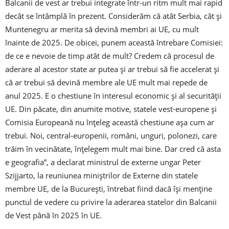
Balcanii de vest ar trebui integrate într-un ritm mult mai rapid
decât se întâmplă în prezent. Considerăm că atât Serbia, cât şi
Muntenegru ar merita să devină membri ai UE, cu mult
înainte de 2025. De obicei, punem această întrebare Comisiei:
de ce e nevoie de timp atât de mult? Credem că procesul de
aderare al acestor state ar putea şi ar trebui să fie accelerat şi
că ar trebui să devină membre ale UE mult mai repede de
anul 2025. E o chestiune în interesul economic şi al securităţii
UE. Din păcate, din anumite motive, statele vest-europene şi
Comisia Europeană nu înţeleg această chestiune aşa cum ar
trebui. Noi, central-europenii, români, unguri, polonezi, care
trăim în vecinătate, înţelegem mult mai bine. Dar cred că asta
e geografia”, a declarat ministrul de externe ungar Peter
Szijjarto, la reuniunea miniştrilor de Externe din statele
membre UE, de la Bucureşti, întrebat fiind dacă îşi menţine
punctul de vedere cu privire la aderarea statelor din Balcanii
de Vest până în 2025 în UE.