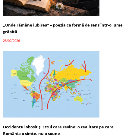
„Unde rămâne iubirea” – poezia ca formă de sens într-o lume
grăbită
23/02/2026
Occidentul obosit și Estul care revine: o realitate pe care
România o simte, nu o spune