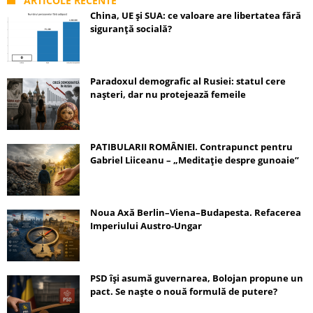
ARTICOLE RECENTE
China, UE și SUA: ce valoare are libertatea fără
siguranță socială?
Paradoxul demografic al Rusiei: statul cere
nașteri, dar nu protejează femeile
PATIBULARII ROMÂNIEI. Contrapunct pentru
Gabriel Liiceanu – „Meditație despre gunoaie”
Noua Axă Berlin–Viena–Budapesta. Refacerea
Imperiului Austro-Ungar
PSD își asumă guvernarea, Bolojan propune un
pact. Se naște o nouă formulă de putere?