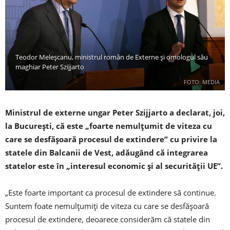
Teodor Meleșcanu, ministrul român de Externe și omologul său
maghiar Peter Szijjarto
FOTO: MEDIA
Ministrul de externe ungar Peter Szijjarto a declarat, joi,
la Bucureşti, că este „foarte nemulţumit de viteza cu
care se desfăşoară procesul de extindere” cu privire la
statele din Balcanii de Vest, adăugând că integrarea
statelor este în „interesul economic şi al securităţii UE”.
„Este foarte important ca procesul de extindere să continue.
Suntem foate nemulţumiţi de viteza cu care se desfăşoară
procesul de extindere, deoarece considerăm că statele din