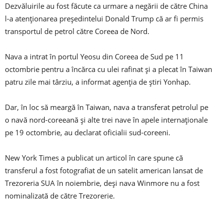
Dezvăluirile au fost făcute ca urmare a negării de către China
l-a atenționarea președintelui Donald Trump că ar fi permis
transportul de petrol către Coreea de Nord.
Nava a intrat în portul Yeosu din Coreea de Sud pe 11
octombrie pentru a încărca cu ulei rafinat și a plecat în Taiwan
patru zile mai târziu, a informat agenția de știri Yonhap.
Dar, în loc să meargă în Taiwan, nava a transferat petrolul pe
o navă nord-coreeană și alte trei nave în apele internaționale
pe 19 octombrie, au declarat oficialii sud-coreeni.
New York Times a publicat un articol în care spune că
transferul a fost fotografiat de un satelit american lansat de
Trezoreria SUA în noiembrie, deși nava Winmore nu a fost
nominalizată de către Trezorerie.