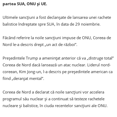
partea SUA, ONU și UE.
Ultimele sancțiuni a fost declanșate de lansarea unei rachete
balistice îndreptate spre SUA, în data de 29 noiembrie.
Făcând referire la noile sancțiuni impuse de ONU, Coreea de
Nord le-a descris drept „un act de război”.
Președintele Trump a amenințat anterior că va „distruge total”
Coreea de Nord dacă lansează un atac nuclear. Liderul nord-
coreean, Kim Jong-un, l-a descris pe președintele american ca
fiind „deranjat mental”.
Coreea de Nord a declarat că noile sancțiuni vor accelera
programul său nuclear și a continuat să testeze rachetele
nucleare și balistice, în ciuda recentelor sancțiuni ale ONU.