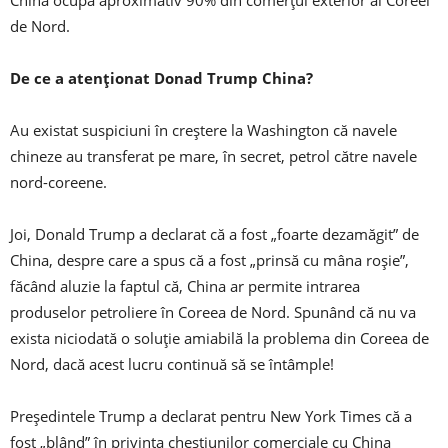
China ocupă aproximativ 90% din comerțul exterior al Coreei
de Nord.
De ce a atenționat Donad Trump China?
Au existat suspiciuni în creștere la Washington că navele
chineze au transferat pe mare, în secret, petrol către navele
nord-coreene.
Joi, Donald Trump a declarat că a fost „foarte dezamăgit” de
China, despre care a spus că a fost „prinsă cu mâna roșie”,
făcând aluzie la faptul că, China ar permite intrarea
produselor petroliere în Coreea de Nord. Spunând că nu va
exista niciodată o soluție amiabilă la problema din Coreea de
Nord, dacă acest lucru continuă să se întâmple!
Președintele Trump a declarat pentru New York Times că a
fost „blând” în privința chestiunilor comerciale cu China