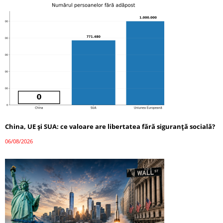
China, UE și SUA: ce valoare are libertatea fără siguranță socială?
06/08/2026