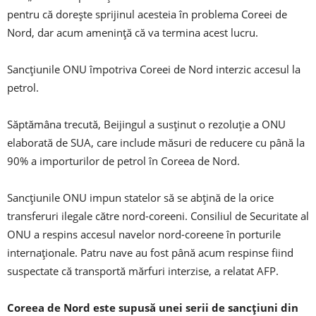
pentru că dorește sprijinul acesteia în problema Coreei de
Nord, dar acum amenință că va termina acest lucru.
Sancțiunile ONU împotriva Coreei de Nord interzic accesul la
petrol.
Săptămâna trecută, Beijingul a susținut o rezoluție a ONU
elaborată de SUA, care include măsuri de reducere cu până la
90% a importurilor de petrol în Coreea de Nord.
Sancțiunile ONU impun statelor să se abțină de la orice
transferuri ilegale către nord-coreeni. Consiliul de Securitate al
ONU a respins accesul navelor nord-coreene în porturile
internaționale. Patru nave au fost până acum respinse fiind
suspectate că transportă mărfuri interzise, ​​a relatat AFP.
Coreea de Nord este supusă unei serii de sancțiuni din