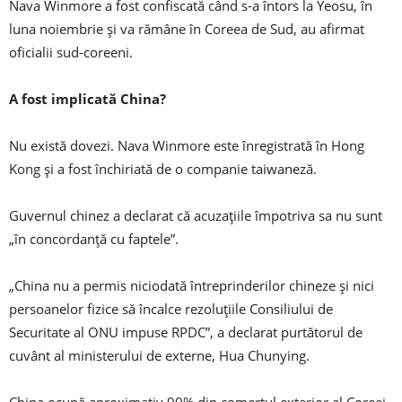
Nava Winmore a fost confiscată când s-a întors la Yeosu, în
luna noiembrie și va rămâne în Coreea de Sud, au afirmat
oficialii sud-coreeni.
A fost implicată China?
Nu există dovezi. Nava Winmore este înregistrată în Hong
Kong și a fost închiriată de o companie taiwaneză.
Guvernul chinez a declarat că acuzațiile împotriva sa nu sunt
„în concordanță cu faptele”.
„China nu a permis niciodată întreprinderilor chineze și nici
persoanelor fizice să încalce rezoluțiile Consiliului de
Securitate al ONU impuse RPDC”, a declarat purtătorul de
cuvânt al ministerului de externe, Hua Chunying.