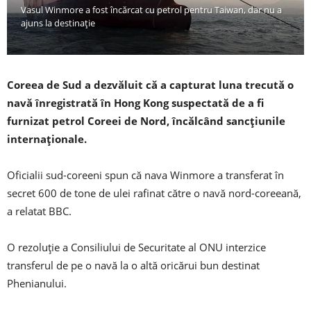
Vasul Winmore a fost încărcat cu petrol pentru Taiwan, dar nu a
ajuns la destinație
Coreea de Sud a dezvăluit că a capturat luna trecută o
navă înregistrată în Hong Kong suspectată de a fi
furnizat petrol Coreei de Nord, încălcând sancțiunile
internaționale.
Oficialii sud-coreeni spun că nava Winmore a transferat în
secret 600 de tone de ulei rafinat către o navă nord-coreeană,
a relatat BBC.
O rezoluție a Consiliului de Securitate al ONU interzice
transferul de pe o navă la o altă oricărui bun destinat
Phenianului.