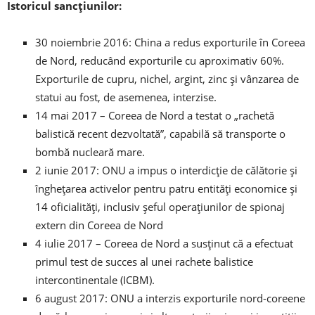
Istoricul sancțiunilor:
30 noiembrie 2016: China a redus exporturile în Coreea
de Nord, reducând exporturile cu aproximativ 60%.
Exporturile de cupru, nichel, argint, zinc și vânzarea de
statui au fost, de asemenea, interzise.
14 mai 2017 – Coreea de Nord a testat o „rachetă
balistică recent dezvoltată”, capabilă să transporte o
bombă nucleară mare.
2 iunie 2017: ONU a impus o interdicție de călătorie și
înghețarea activelor pentru patru entități economice și
14 oficialități, inclusiv șeful operațiunilor de spionaj
extern din Coreea de Nord
4 iulie 2017 – Coreea de Nord a susținut că a efectuat
primul test de succes al unei rachete balistice
intercontinentale (ICBM).
6 august 2017: ONU a interzis exporturile nord-coreene