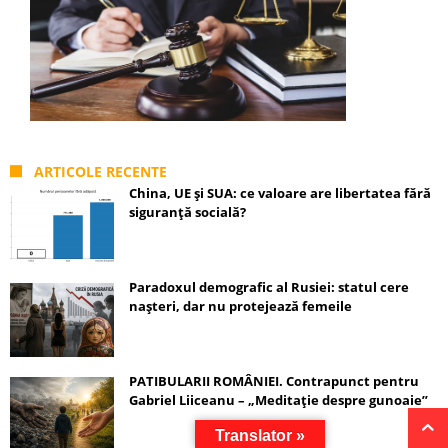
ARTICOLE RECENTE
China, UE și SUA: ce valoare are libertatea fără
siguranță socială?
Paradoxul demografic al Rusiei: statul cere
nașteri, dar nu protejează femeile
PATIBULARII ROMÂNIEI. Contrapunct pentru
Gabriel Liiceanu – „Meditație despre gunoaie”
Translator »