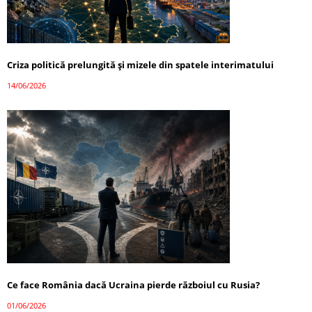
Criza politică prelungită și mizele din spatele interimatului
14/06/2026
Ce face România dacă Ucraina pierde războiul cu Rusia?
01/06/2026