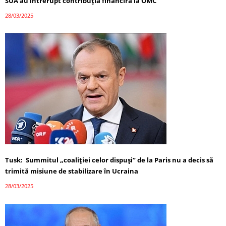
SUA au întrerupt contribuția financiră la OMC
28/03/2025
Tusk: Summitul „coaliției celor dispuși” de la Paris nu a decis să
trimită misiune de stabilizare în Ucraina
28/03/2025