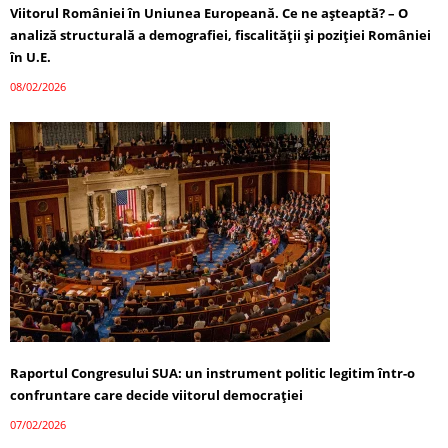
Viitorul României în Uniunea Europeană. Ce ne așteaptă? – O
analiză structurală a demografiei, fiscalității și poziției României
în U.E.
08/02/2026
Raportul Congresului SUA: un instrument politic legitim într-o
confruntare care decide viitorul democrației
07/02/2026