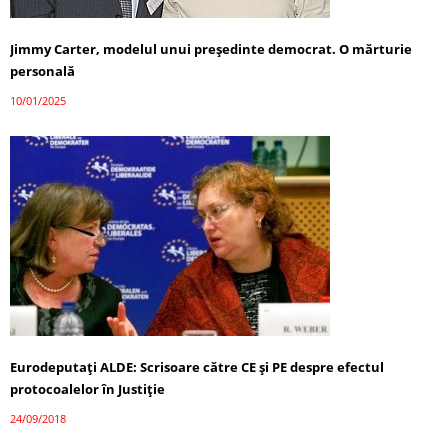
Jimmy Carter, modelul unui președinte democrat. O mărturie
personală
10/01/2025
Eurodeputaţi ALDE: Scrisoare către CE și PE despre efectul
protocoalelor în Justiţie
24/09/2018