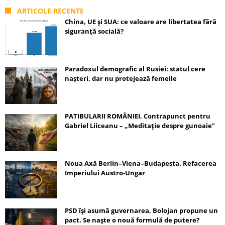
ARTICOLE RECENTE
China, UE și SUA: ce valoare are libertatea fără
siguranță socială?
Paradoxul demografic al Rusiei: statul cere
nașteri, dar nu protejează femeile
PATIBULARII ROMÂNIEI. Contrapunct pentru
Gabriel Liiceanu – „Meditație despre gunoaie”
Noua Axă Berlin–Viena–Budapesta. Refacerea
Imperiului Austro-Ungar
PSD își asumă guvernarea, Bolojan propune un
pact. Se naște o nouă formulă de putere?