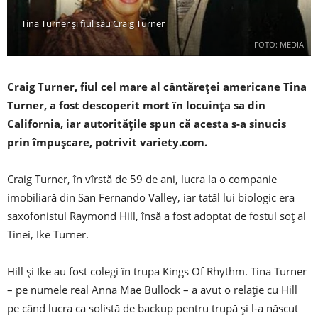
Tina Turner și fiul său Craig Turner
FOTO: MEDIA
Craig Turner, fiul cel mare al cântăreţei americane Tina
Turner, a fost descoperit mort în locuinţa sa din
California, iar autorităţile spun că acesta s-a sinucis
prin împuşcare, potrivit variety.com.
Craig Turner, în vîrstă de 59 de ani, lucra la o companie
imobiliară din San Fernando Valley, iar tatăl lui biologic era
saxofonistul Raymond Hill, însă a fost adoptat de fostul soţ al
Tinei, Ike Turner.
Hill şi Ike au fost colegi în trupa Kings Of Rhythm. Tina Turner
– pe numele real Anna Mae Bullock – a avut o relaţie cu Hill
pe când lucra ca solistă de backup pentru trupă şi l-a născut