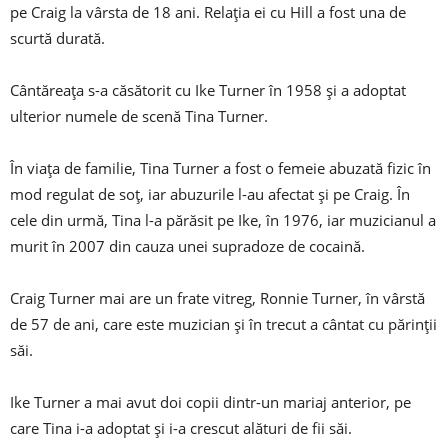
pe Craig la vârsta de 18 ani. Relaţia ei cu Hill a fost una de
scurtă durată.
Cântăreaţa s-a căsătorit cu Ike Turner în 1958 şi a adoptat
ulterior numele de scenă Tina Turner.
În viața de familie, Tina Turner a fost o femeie abuzată fizic în
mod regulat de soţ, iar abuzurile l-au afectat şi pe Craig. În
cele din urmă, Tina l-a părăsit pe Ike, în 1976, iar muzicianul a
murit în 2007 din cauza unei supradoze de cocaină.
Craig Turner mai are un frate vitreg, Ronnie Turner, în vârstă
de 57 de ani, care este muzician şi în trecut a cântat cu părinţii
săi.
Ike Turner a mai avut doi copii dintr-un mariaj anterior, pe
care Tina i-a adoptat şi i-a crescut alături de fii săi.