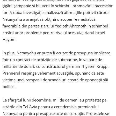
țigări, șampanie și bijuterii în schimbul promovării intereselor
lor. A doua investigație analizează afirmațiile potrivit cărora
Netanyahu a aranjat să obțină o acoperire mediatică
favorabilă din partea ziarului Yedioth Ahronoth în schimbul
creării unor probleme pentru rivalul acestuia, ziarul Israel
Hayom.
În plus, Netanyahu ar putea fi acuzat de presupusa implicare
într-un contract de achiziție de submarine, în valoare de
miliarde de dolari, cu constructorul german Thyssen Krupp.
Premierul respinge vehement acuzațiile, spunând că este
victima unei campanii de scandaluri creată de oponenții săi
politici.
La sfârșitul lunii decembrie, mii de oameni au protestat pe
străzile din Tel Aviv pentru a cere demisia premierului
Netanyahu pentru presupuse acte de corupție. Protestele se