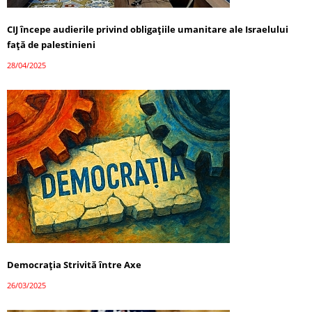
CIJ începe audierile privind obligațiile umanitare ale Israelului
față de palestinieni
28/04/2025
Democrația Strivită între Axe
26/03/2025