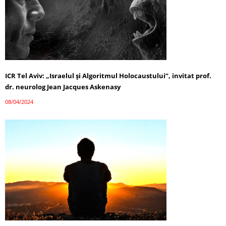
ICR Tel Aviv: „Israelul și Algoritmul Holocaustului”, invitat prof.
dr. neurolog Jean Jacques Askenasy
08/04/2024