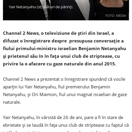
Yair Netanyahu (st) alături de părinți.
FOTO: MEDIA
Channel 2 News, o televiziune de știri din Israel, a
difuzat o înregistrare despre presupusa conversație a
fiului primului-ministru israelian Benjamin Netanyahu
și prietenul său în în fața unui club de striptease, cu
privire la o afacere cu gaze naturale din anul 2015.
Channel 2 News a prezentat o înregistrare spunând că vocile
aparțin lui Yair Netanyahu, fiul premierului Benjamin
Netanyahu, și Ori Maimon, fiul unui magnat israelian de gaze
naturale.
Yair Netanyahu, în vârsstă de 26 de ani, pare a fi în stare de
ebrietate și se laudă în fața unui club de striptease cu faptul că