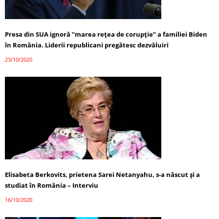
Presa din SUA ignoră ”marea reţea de corupţie” a familiei Biden
în România. Liderii republicani pregătesc dezvăluiri
23/10/2020
Elisabeta Berkovits, prietena Sarei Netanyahu, s-a născut și a
studiat în România – Interviu
16/10/2020