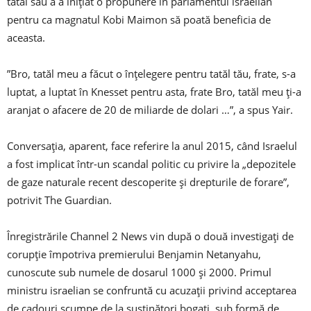
tatăl său a a inițiat o propunere în parlamentul israelian
pentru ca magnatul Kobi Maimon să poată beneficia de
aceasta.
”Bro, tatăl meu a făcut o înțelegere pentru tatăl tău, frate, s-a
luptat, a luptat în Knesset pentru asta, frate Bro, tatăl meu ți-a
aranjat o afacere de 20 de miliarde de dolari …”, a spus Yair.
Conversația, aparent, face referire la anul 2015, când Israelul
a fost implicat într-un scandal politic cu privire la „depozitele
de gaze naturale recent descoperite și drepturile de forare”,
potrivit The Guardian.
Înregistrările Channel 2 News vin după o două investigați de
corupție împotriva premierului Benjamin Netanyahu,
cunoscute sub numele de dosarul 1000 și 2000. Primul
ministru israelian se confruntă cu acuzații privind acceptarea
de cadouri scumpe de la susținători bogați, sub formă de