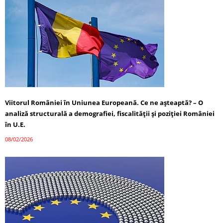
Viitorul României în Uniunea Europeană. Ce ne așteaptă? – O
analiză structurală a demografiei, fiscalității și poziției României
în U.E.
08/02/2026