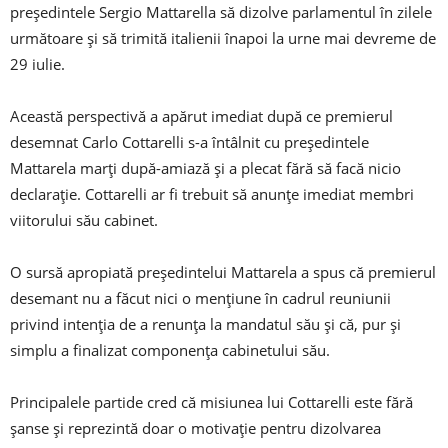
președintele Sergio Mattarella să dizolve parlamentul în zilele
următoare și să trimită italienii înapoi la urne mai devreme de
29 iulie.
Această perspectivă a apărut imediat după ce premierul
desemnat Carlo Cottarelli s-a întâlnit cu președintele
Mattarela marți după-amiază și a plecat fără să facă nicio
declarație. Cottarelli ar fi trebuit să anunțe imediat membri
viitorului său cabinet.
O sursă apropiată președintelui Mattarela a spus că premierul
desemant nu a făcut nici o mențiune în cadrul reuniunii
privind intenția de a renunța la mandatul său și că, pur și
simplu a finalizat componența cabinetului său.
Principalele partide cred că misiunea lui Cottarelli este fără
șanse și reprezintă doar o motivație pentru dizolvarea