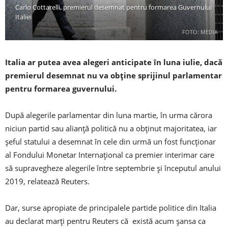
Carlo Cottarelli, premierul desemnat pentru formarea Guvernului
Italiei
FOTO: MEDIA
Italia ar putea avea alegeri anticipate în luna iulie, dacă
premierul desemnat nu va obține sprijinul parlamentar
pentru formarea guvernului.
După alegerile parlamentar din luna martie, în urma cărora
niciun partid sau alianță politică nu a obținut majoritatea, iar
șeful statului a desemnat în cele din urmă un fost funcționar
al Fondului Monetar Internațional ca premier interimar care
să supravegheze alegerile între septembrie și începutul anului
2019, relatează Reuters.
Dar, surse apropiate de principalele partide politice din Italia
au declarat marți pentru Reuters că există acum șansa ca