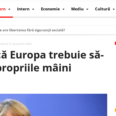
ern
Intern
Economie
Mediu
Cultură
e are libertatea fără siguranță socială?
i mizele din spatele interimatului
stinul în propriile mâini
 cum au devenit cea mai mare economie a lumii
ă Europa trebuie să-
: cum a devenit atelierul lumii și rivalul economic al SUA
 propriile mâini
: de ce rezistă?
 care revine: o realitate pe care România o simte, nu o spune
ea Europeană. Ce ne așteaptă? – O analiză structurală a demografiei, fi
 supraviețui ca țară
oparticule
p AI pentru a înlocui Nvidia