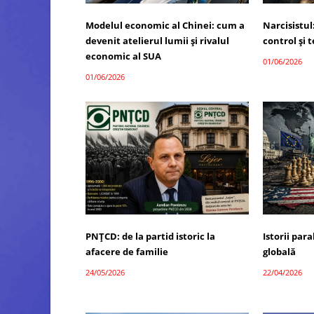
Modelul economic al Chinei: cum a
Narcisistul
devenit atelierul lumii și rivalul
control și
economic al SUA
01/06/2026
01/06/2026
PNȚCD: de la partid istoric la
Istorii par
afacere de familie
globală
24/05/2026
22/04/2026