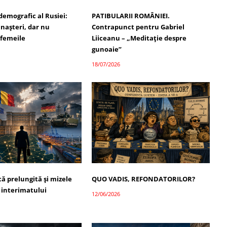
demografic al Rusiei:
PATIBULARII ROMÂNIEI.
 nașteri, dar nu
Contrapunct pentru Gabriel
 femeile
Liiceanu – „Meditație despre
gunoaie”
18/07/2026
ică prelungită și mizele
QUO VADIS, REFONDATORILOR?
 interimatului
12/06/2026