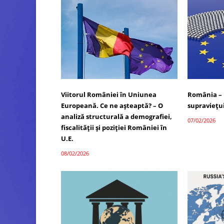
Viitorul României în Uniunea
România – 
Europeană. Ce ne așteaptă? – O
supraviețui
analiză structurală a demografiei,
07/02/2026
fiscalității și poziției României în
U.E.
08/02/2026