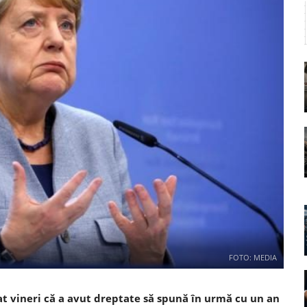
FOTO: MEDIA
t vineri că a avut dreptate să spună în urmă cu un an