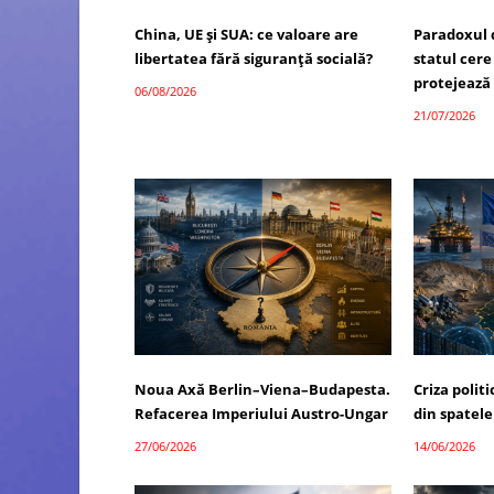
China, UE și SUA: ce valoare are
Paradoxul 
libertatea fără siguranță socială?
statul cere
protejează
06/08/2026
21/07/2026
Noua Axă Berlin–Viena–Budapesta.
Criza polit
Refacerea Imperiului Austro-Ungar
din spatele
27/06/2026
14/06/2026