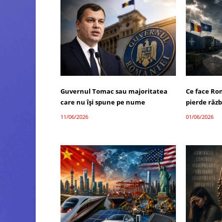
Guvernul Tomac sau majoritatea
Ce face Ro
care nu își spune pe nume
pierde răzb
11/06/2026
01/06/2026