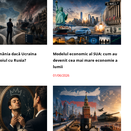
mânia dacă Ucraina
Modelul economic al SUA: cum au
oiul cu Rusia?
devenit cea mai mare economie a
lumii
01/06/2026