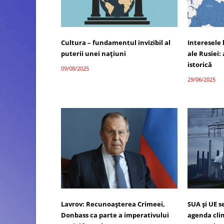
Cultura – fundamentul invizibil al
Interesele 
puterii unei națiuni
ale Rusiei: 
istorică
09/08/2025
29/06/2025
Lavrov: Recunoașterea Crimeei,
SUA și UE 
Donbass ca parte a imperativului
agenda cli