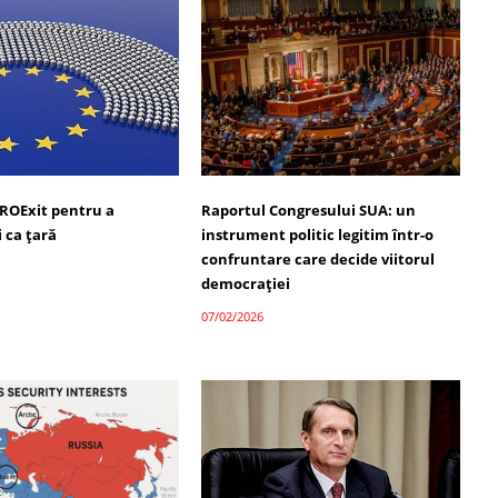
ROExit pentru a
Raportul Congresului SUA: un
 ca țară
instrument politic legitim într-o
confruntare care decide viitorul
democrației
07/02/2026