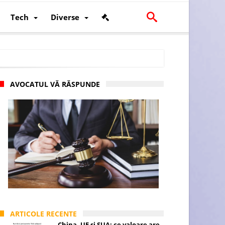
Tech
Diverse
AVOCATUL VĂ RĂSPUNDE
scalității și poziției României în U.E.
ARTICOLE RECENTE
China, UE și SUA: ce valoare are