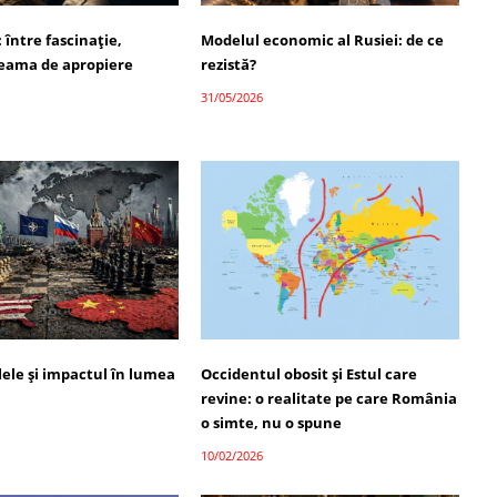
: între fascinație,
Modelul economic al Rusiei: de ce
 teama de apropiere
rezistă?
31/05/2026
alele și impactul în lumea
Occidentul obosit și Estul care
revine: o realitate pe care România
o simte, nu o spune
10/02/2026