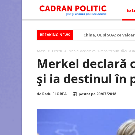
Ext
BREAKING NEWS
China, UE și SUA: ce valoar
Criza politică prelungită ș
Acasă
Extern
Merkel declară că Europa trebuie să-și ia de
Modelul economic al SUA:
Merkel declară c
Modelul economic al Chinei
și ia destinul în
Modelul economic al Rusiei
Occidentul obosit și Estul
de
Radu FLOREA
postat pe
20/07/2018
Viitorul României în Uniun
România – ROExit pentru a
Controlul minții prin nan
Huawei dezvoltă un nou ci