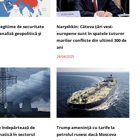
legitime de securitate
Naryshkin: Câteva țări vest-
analiză geopolitică și
europene sunt în spatele tuturor
marilor conflicte din ultimii 300 de
ani
28/04/2025
se îndepărtează de
Trump amenință cu tarife la
matică în sectorul
petrolul rusesc dacă Moscova