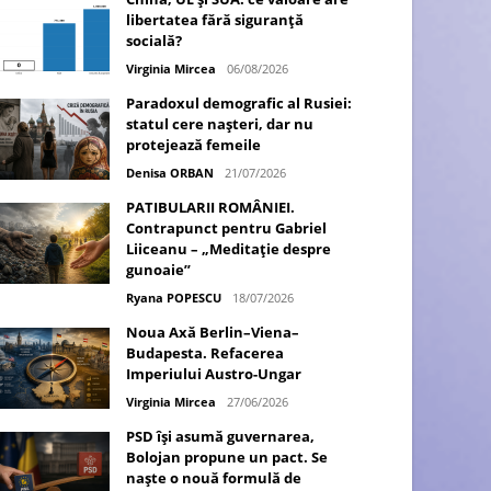
libertatea fără siguranță
socială?
Virginia Mircea
06/08/2026
Paradoxul demografic al Rusiei:
statul cere nașteri, dar nu
protejează femeile
Denisa ORBAN
21/07/2026
PATIBULARII ROMÂNIEI.
Contrapunct pentru Gabriel
Liiceanu – „Meditație despre
gunoaie”
Ryana POPESCU
18/07/2026
Noua Axă Berlin–Viena–
Budapesta. Refacerea
Imperiului Austro-Ungar
Virginia Mircea
27/06/2026
PSD își asumă guvernarea,
Bolojan propune un pact. Se
naște o nouă formulă de