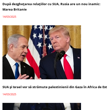
După dezghețarea relațiilor cu SUA, Rusia are un nou inamic:
Marea Britanie
14/03/2025
SUA și Israel vor să strămute palestinienii din Gaza în Africa de Est
14/03/2025