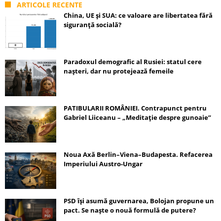
ARTICOLE RECENTE
China, UE și SUA: ce valoare are libertatea fără
siguranță socială?
Paradoxul demografic al Rusiei: statul cere
nașteri, dar nu protejează femeile
PATIBULARII ROMÂNIEI. Contrapunct pentru
Gabriel Liiceanu – „Meditație despre gunoaie”
Noua Axă Berlin–Viena–Budapesta. Refacerea
Imperiului Austro-Ungar
PSD își asumă guvernarea, Bolojan propune un
pact. Se naște o nouă formulă de putere?