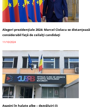
Alegeri prezidențiale 2024: Marcel Ciolacu se distanțează
considerabil față de ceilalți candidați
11/10/2024
Asasini în halate albe – dezvăluiri (I)