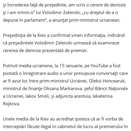
şi încrederea faţă de preşedinte, am scris o cerere de demisie
şi i-am trimis-o” lui Volodimir Zelenski, „cu dreptul de a o
depune în parlament”, a anunţat prim-ministrul ucrainean.
Preşedinţia de la Kiev a confirmat vineri informaţia, indicând
că preşedintele Volodimir Zelenski urmează să examineze
cererea de demisie prezentată de premier.
Potrivit media ucrainene, la 15 ianuarie, pe YouTube a fost
postată o înregistrare audio a unor presupuse conversaţii care
ar fi avut loc între prim-ministrul Ucrainei, Oleksi Honcearuk,
ministrul de finanţe Oksana Markarova, şeful Băncii Naţionale
a Ucrainei, Iakov Smoli, şi adjuncta acestuia, Iekaterina
Rojkova.
Unele media de la Kiev au acreditat ipoteza că ar fi vorba de
interceptări făcute ilegal în cabinetul de lucru al premierului în