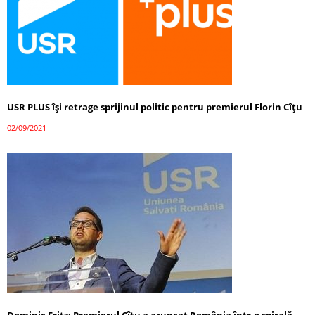
USR PLUS îşi retrage sprijinul politic pentru premierul Florin Cîţu
02/09/2021