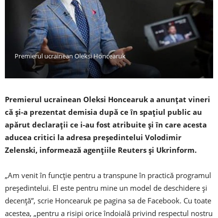
Premierul ucrainean Oleksi Honcearuk
Premierul ucrainean Oleksi Honcearuk a anunţat vineri
că şi-a prezentat demisia după ce în spaţiul public au
apărut declaraţii ce i-au fost atribuite şi în care acesta
aducea critici la adresa preşedintelui Volodimir
Zelenski, informează agențiile Reuters şi Ukrinform.
„Am venit în funcţie pentru a transpune în practică programul
preşedintelui. El este pentru mine un model de deschidere şi
decenţă”, scrie Honcearuk pe pagina sa de Facebook. Cu toate
acestea, „pentru a risipi orice îndoială privind respectul nostru