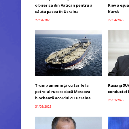
o biserică din Vatican pentru a
Kiev a eșu
căuta pacea în Ucraina
Kursk
27/04/2025
27/04/2025
Trump amenință cu tarife la
Rusia și S
petrolul rusesc dacă Moscova
conductei
blochează acordul cu Ucraina
26/03/2025
31/03/2025