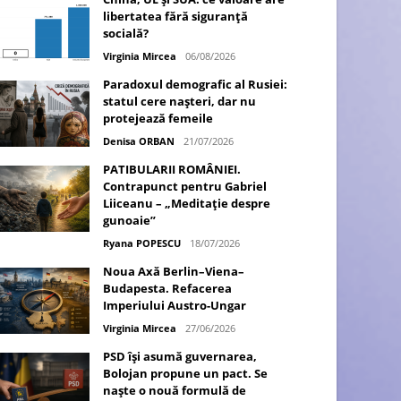
libertatea fără siguranță
socială?
Virginia Mircea
06/08/2026
Paradoxul demografic al Rusiei:
statul cere nașteri, dar nu
protejează femeile
Denisa ORBAN
21/07/2026
PATIBULARII ROMÂNIEI.
Contrapunct pentru Gabriel
Liiceanu – „Meditație despre
gunoaie”
Ryana POPESCU
18/07/2026
Noua Axă Berlin–Viena–
Budapesta. Refacerea
Imperiului Austro-Ungar
Virginia Mircea
27/06/2026
PSD își asumă guvernarea,
Bolojan propune un pact. Se
naște o nouă formulă de