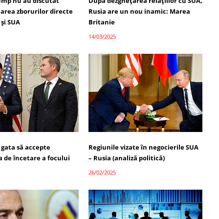
rump nu au discutat
După dezghețarea relațiilor cu SUA,
area zborurilor directe
Rusia are un nou inamic: Marea
 și SUA
Britanie
14/03/2025
 gata să accepte
Regiunile vizate în negocierile SUA
 de încetare a focului
– Rusia (analiză politică)
26/02/2025