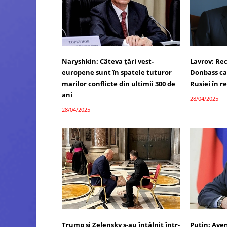
Naryshkin: Câteva țări vest-
Lavrov: Re
europene sunt în spatele tuturor
Donbass ca
marilor conflicte din ultimii 300 de
Rusiei în 
ani
28/04/2025
28/04/2025
Trump și Zelensky s-au întâlnit într-
Putin: Ave