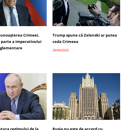
cunoașterea Crimeei,
Trump spune că Zelenski ar putea
 parte a imperativului
ceda Crimeea
reglementare
28/04/2025
ntura regimului de la
Rusia nu este de accord cu