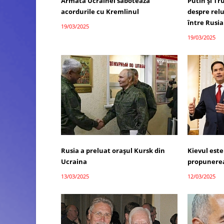
Armata Ucrainei sabotează
Putin și T
acordurile cu Kremlinul
despre relu
între Rusia
19/03/2025
19/03/2025
Rusia a preluat orașul Kursk din
Kievul este
Ucraina
propunerea
13/03/2025
12/03/2025