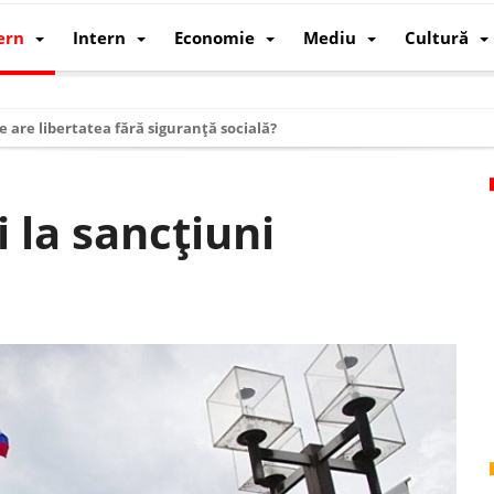
ern
Intern
Economie
Mediu
Cultură
e are libertatea fără siguranță socială?
i mizele din spatele interimatului
 cum au devenit cea mai mare economie a lumii
 la sancțiuni
: cum a devenit atelierul lumii și rivalul economic al SUA
: de ce rezistă?
 care revine: o realitate pe care România o simte, nu o spune
ea Europeană. Ce ne așteaptă? – O analiză structurală a demografiei, fi
 supraviețui ca țară
oparticule
p AI pentru a înlocui Nvidia