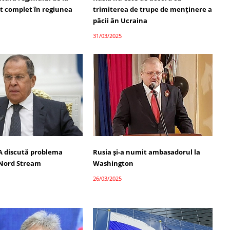
at complet în regiunea
trimiterea de trupe de menținere a
păcii ăn Ucraina
31/03/2025
UA discută problema
Rusia și-a numit ambasadorul la
 Nord Stream
Washington
26/03/2025