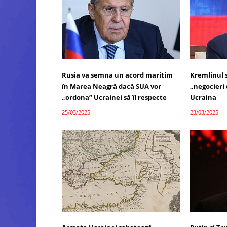
Rusia va semna un acord maritim
Kremlinul 
în Marea Neagră dacă SUA vor
„negocieri d
„ordona” Ucrainei să îl respecte
Ucraina
25/03/2025
23/03/2025