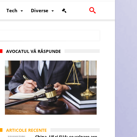
Tech
Diverse
AVOCATUL VĂ RĂSPUNDE
scalității și poziției României în U.E.
ARTICOLE RECENTE
China, UE și SUA: ce valoare are