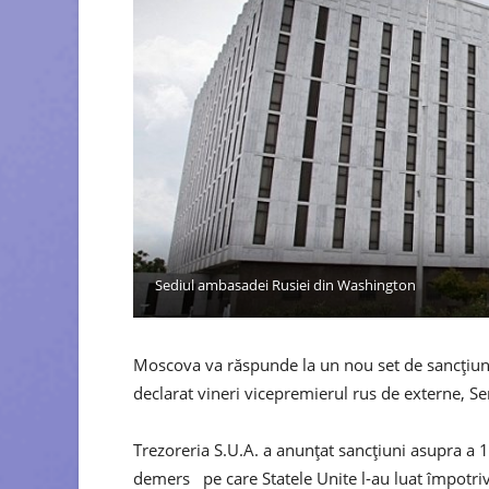
Sediul ambasadei Rusiei din Washington
Moscova va răspunde la un nou set de sancțiuni 
declarat vineri vicepremierul rus de externe, Ser
Trezoreria S.U.A. a anunțat sancțiuni asupra a 19 
demers pe care Statele Unite l-au luat împotri