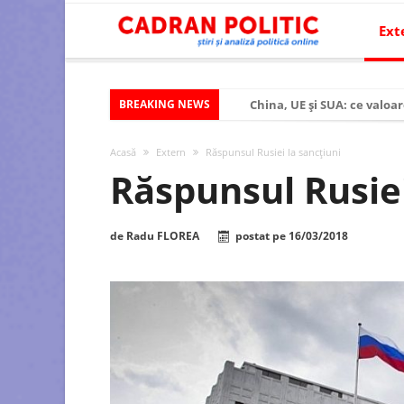
Ext
BREAKING NEWS
China, UE și SUA: ce valoar
Criza politică prelungită ș
Acasă
Extern
Răspunsul Rusiei la sancțiuni
Modelul economic al SUA:
Răspunsul Rusiei
Modelul economic al Chinei
Modelul economic al Rusiei
de
Radu FLOREA
postat pe
16/03/2018
Occidentul obosit și Estul
Viitorul României în Uniun
România – ROExit pentru a
Controlul minții prin nan
Huawei dezvoltă un nou ci