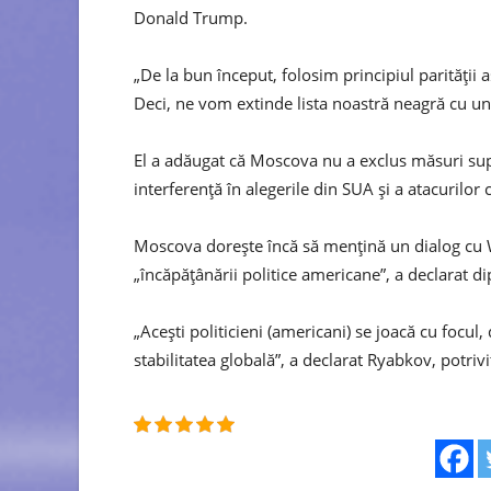
Donald Trump.
„De la bun început, folosim principiul parității
Deci, ne vom extinde lista noastră neagră cu un
El a adăugat că Moscova nu a exclus măsuri sup
interferență în alegerile din SUA și a atacurilor 
Moscova dorește încă să mențină un dialog cu 
„încăpățânării politice americane”, a declarat d
„Acești politicieni (americani) se joacă cu focul
stabilitatea globală”, a declarat Ryabkov, potrivi