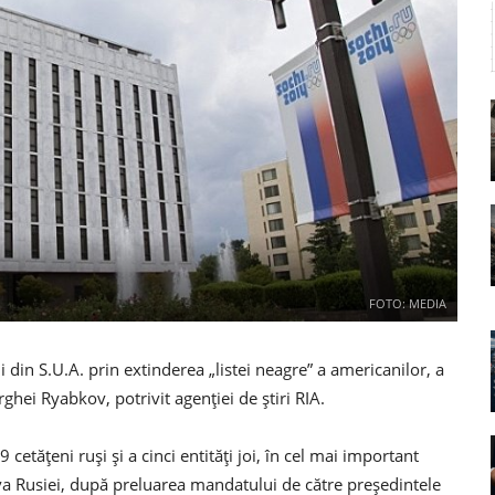
FOTO: MEDIA
din S.U.A. prin extinderea „listei neagre” a americanilor, a
ghei Ryabkov, potrivit agenției de știri RIA.
cetățeni ruși și a cinci entități joi, în cel mai important
va Rusiei, după preluarea mandatului de către președintele