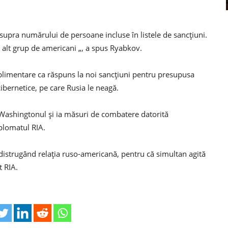
 asupra numărului de persoane incluse în listele de sancțiuni.
 alt grup de americani „, a spus Ryabkov.
limentare ca răspuns la noi sancțiuni pentru presupusa
cibernetice, pe care Rusia le neagă.
Washingtonul și ia măsuri de combatere datorită
iplomatul RIA.
, distrugând relația ruso-americană, pentru că simultan agită
t RIA.