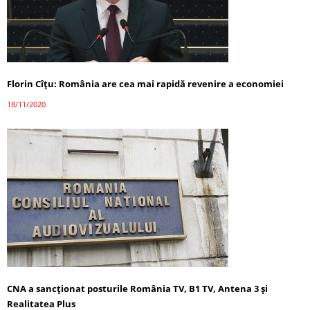
Florin Cîţu: România are cea mai rapidă revenire a economiei
18/11/2020
CNA a sancționat posturile România TV, B1 TV, Antena 3 și
Realitatea Plus