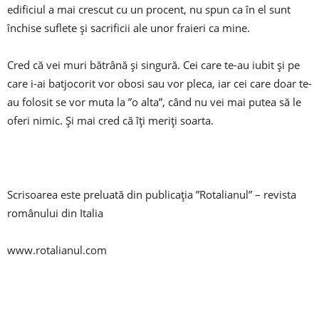
edificiul a mai crescut cu un procent, nu spun ca în el sunt
închise suflete și sacrificii ale unor fraieri ca mine.
Cred că vei muri bătrână și singură. Cei care te-au iubit și pe
care i-ai batjocorit vor obosi sau vor pleca, iar cei care doar te-
au folosit se vor muta la ”o alta”, când nu vei mai putea să le
oferi nimic. Și mai cred că îți meriți soarta.
Scrisoarea este preluată din publicația ”Rotalianul” – revista
românului din Italia
www.rotalianul.com