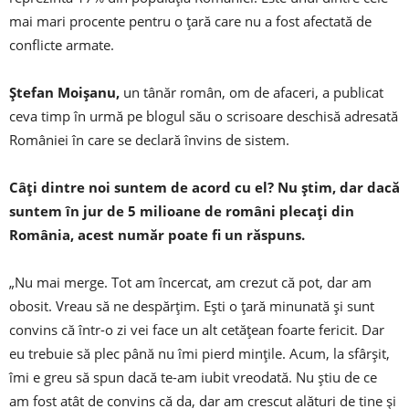
mai mari procente pentru o ţară care nu a fost afectată de
conflicte armate.
Ștefan Moișanu,
un tânăr român, om de afaceri, a publicat
ceva timp în urmă pe blogul său o scrisoare deschisă adresată
României în care se declară învins de sistem.
Câți dintre noi suntem de acord cu el? Nu știm, dar dacă
suntem în jur de 5 milioane de români plecați din
România, acest număr poate fi un răspuns.
„Nu mai merge. Tot am încercat, am crezut că pot, dar am
obosit. Vreau să ne despărțim. Ești o țară minunată și sunt
convins că într-o zi vei face un alt cetățean foarte fericit. Dar
eu trebuie să plec până nu îmi pierd mințile. Acum, la sfârșit,
îmi e greu să spun dacă te-am iubit vreodată. Nu știu de ce
am fost atât de convins că da, dar am crescut alături de tine și