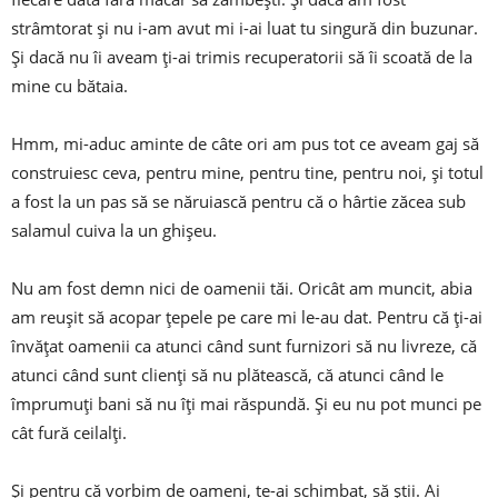
strâmtorat și nu i-am avut mi i-ai luat tu singură din buzunar.
Și dacă nu îi aveam ți-ai trimis recuperatorii să îi scoată de la
mine cu bătaia.
Hmm, mi-aduc aminte de câte ori am pus tot ce aveam gaj să
construiesc ceva, pentru mine, pentru tine, pentru noi, și totul
a fost la un pas să se năruiască pentru că o hârtie zăcea sub
salamul cuiva la un ghișeu.
Nu am fost demn nici de oamenii tăi. Oricât am muncit, abia
am reușit să acopar țepele pe care mi le-au dat. Pentru că ți-ai
învățat oamenii ca atunci când sunt furnizori să nu livreze, că
atunci când sunt clienți să nu plătească, că atunci când le
împrumuți bani să nu îți mai răspundă. Și eu nu pot munci pe
cât fură ceilalți.
Și pentru că vorbim de oameni, te-ai schimbat, să știi. Ai