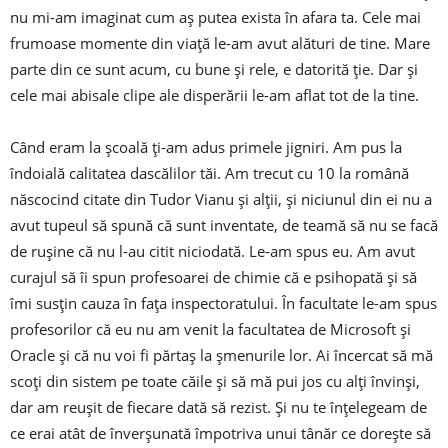
nu mi-am imaginat cum aș putea exista în afara ta. Cele mai
frumoase momente din viață le-am avut alături de tine. Mare
parte din ce sunt acum, cu bune și rele, e datorită ție. Dar și
cele mai abisale clipe ale disperării le-am aflat tot de la tine.
Când eram la școală ți-am adus primele jigniri. Am pus la
îndoială calitatea dascălilor tăi. Am trecut cu 10 la română
născocind citate din Tudor Vianu și alții, și niciunul din ei nu a
avut tupeul să spună că sunt inventate, de teamă să nu se facă
de rușine că nu l-au citit niciodată. Le-am spus eu. Am avut
curajul să îi spun profesoarei de chimie că e psihopată și să
îmi susțin cauza în fața inspectoratului. În facultate le-am spus
profesorilor că eu nu am venit la facultatea de Microsoft și
Oracle și că nu voi fi părtaș la șmenurile lor. Ai încercat să mă
scoți din sistem pe toate căile și să mă pui jos cu alți învinși,
dar am reușit de fiecare dată să rezist. Și nu te înțelegeam de
ce erai atât de înverșunată împotriva unui tânăr ce dorește să