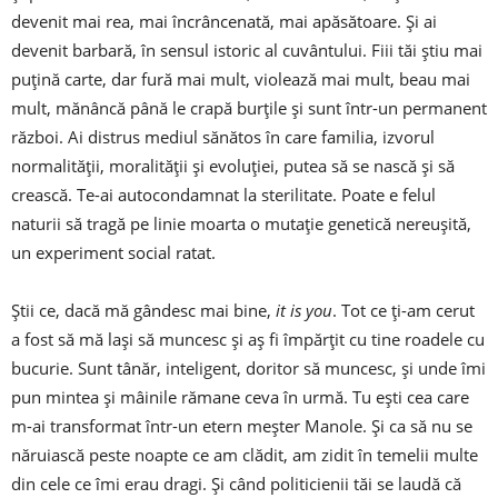
devenit mai rea, mai încrâncenată, mai apăsătoare. Și ai
devenit barbară, în sensul istoric al cuvântului. Fiii tăi știu mai
puțină carte, dar fură mai mult, violează mai mult, beau mai
mult, mănâncă până le crapă burțile și sunt într-un permanent
război. Ai distrus mediul sănătos în care familia, izvorul
normalității, moralității și evoluției, putea să se nască și să
crească. Te-ai autocondamnat la sterilitate. Poate e felul
naturii să tragă pe linie moarta o mutație genetică nereușită,
un experiment social ratat.
Știi ce, dacă mă gândesc mai bine,
it is you
. Tot ce ți-am cerut
a fost să mă lași să muncesc și aș fi împărțit cu tine roadele cu
bucurie. Sunt tânăr, inteligent, doritor să muncesc, și unde îmi
pun mintea și mâinile rămane ceva în urmă. Tu ești cea care
m-ai transformat într-un etern meșter Manole. Și ca să nu se
năruiască peste noapte ce am clădit, am zidit în temelii multe
din cele ce îmi erau dragi. Și când politicienii tăi se laudă că