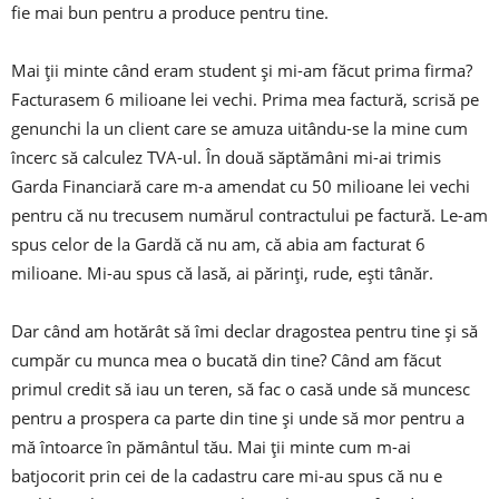
fie mai bun pentru a produce pentru tine.
Mai ții minte când eram student și mi-am făcut prima firma?
Facturasem 6 milioane lei vechi. Prima mea factură, scrisă pe
genunchi la un client care se amuza uitându-se la mine cum
încerc să calculez TVA-ul. În două săptămâni mi-ai trimis
Garda Financiară care m-a amendat cu 50 milioane lei vechi
pentru că nu trecusem numărul contractului pe factură. Le-am
spus celor de la Gardă că nu am, că abia am facturat 6
milioane. Mi-au spus că lasă, ai părinți, rude, ești tânăr.
Dar când am hotărât să îmi declar dragostea pentru tine și să
cumpăr cu munca mea o bucată din tine? Când am făcut
primul credit să iau un teren, să fac o casă unde să muncesc
pentru a prospera ca parte din tine și unde să mor pentru a
mă întoarce în pământul tău. Mai ții minte cum m-ai
batjocorit prin cei de la cadastru care mi-au spus că nu e