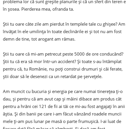
problema lor că sunt greșite planurile și că un sfert din teren e
în șosea. Pierderea mea, ofranda ta.
Știi tu oare câte zile am pierdut în templele tale cu ghișee? Am
învățat în ele umilința în toate declinările ei și tot nu am fost
demn de tine, tot arogant am rămas.
Știi tu oare că mi-am petrecut peste 5000 de ore conducând?
Știi tu că era să mor într-un accident? Și toate s-au întâmplat
pentru că, tu Românie, nu poți construi drumuri și căi ferate,
știi doar să le desenezi ca un retardat pe șervețele.
Am muncit cu bucuria și energia pe care numai tinerețea ți-o
dau, și pentru că am avut cap și mâini dibace am produs cât
pentru a hrăni cei 121 de fii ai tăi ce mi-au fost angajați în anii
ăștia. Și din banii pe care i-am făcut vânzând roadele muncii
mele ți-am pus lunar pe masă o parte frumușică. I-ai luat de
fiecare dată fără măcar să zâmbești. Și dacă am fost