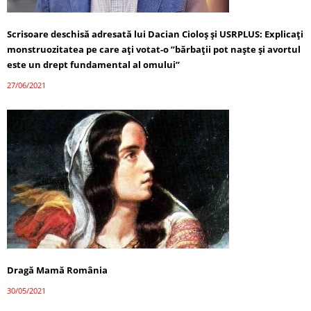
Scrisoare deschisă adresată lui Dacian Cioloș și USRPLUS: Explicați
monstruozitatea pe care ați votat-o ”bărbații pot naște și avortul
este un drept fundamental al omului”
27/06/2021
Dragă Mamă România
30/05/2021