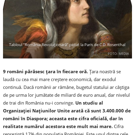
Tabloul ”România Revoluţionară” pictat la Paris de C.D. Rosenthal
FOTO: MEDIA
9 români părăsesc ţara în fiecare oră.
Ţara noastră se
laudă cu cea mai mare creştere economică, dar exodul
continuă. Dacă românii ar rămâne, bugetul statului ar câştiga
de pe urma lor jumătate de miliard de euro anual, dar nivelul
de trai din România nu-i convinge.
Un studiu al
Organizaţiei Naţiunilor Unite arată că sunt 3.400.000 de
români în Diaspora; aceasta este cifra oficială, dar în
realitate numărul acestora este mult mai mare.
Cifra
reprezintă 17% din populaţia României. Este unul dintre cele