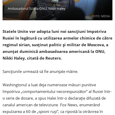
Ambasadorul SUA la ONU, Nikki Haley
FOTO: MEDIA
Statele Unite vor adopta luni noi sancţiuni împotriva
Rusiei în legătură cu utilizarea armelor chimice de către
regimul sirian, susţinut politic şi militar de Moscova, a
anunţat duminică ambasadoarea americană la ONU,
Nikki Haley, citată de Reuters.
Sancțiunile urmează să fie anunțate mâine.
Washingtonul a luat deja numeroase măsuri punitive
împotriva „comportamentului necorespunzător” al Rusiei într-
o serie de dosare, a spus Halei într-o declarație difuzată de
canalul american de televiziune Fox News, enumerând
expulzarea a 60 de „spioni ruşi”, ca ripostă la otrăvirea în