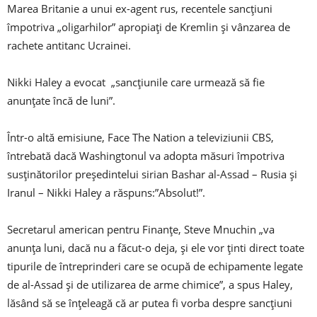
Marea Britanie a unui ex-agent rus, recentele sancţiuni
împotriva „oligarhilor” apropiaţi de Kremlin şi vânzarea de
rachete antitanc Ucrainei.
Nikki Haley a evocat „sancţiunile care urmează să fie
anunțate încă de luni”.
Într-o altă emisiune, Face The Nation a televiziunii CBS,
întrebată dacă Washingtonul va adopta măsuri împotriva
susţinătorilor preşedintelui sirian Bashar al-Assad – Rusia şi
Iranul – Nikki Haley a răspuns:”Absolut!”.
Secretarul american pentru Finanțe, Steve Mnuchin „va
anunţa luni, dacă nu a făcut-o deja, şi ele vor ţinti direct toate
tipurile de întreprinderi care se ocupă de echipamente legate
de al-Assad şi de utilizarea de arme chimice”, a spus Haley,
lăsând să se înţeleagă că ar putea fi vorba despre sancţiuni