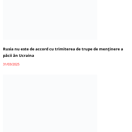
Rusia nu este de accord cu trimiterea de trupe de menținere a
păcii ăn Ucraina
31/03/2025