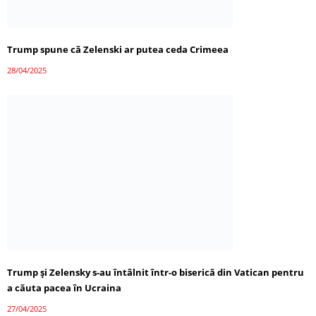
Trump spune că Zelenski ar putea ceda Crimeea
28/04/2025
Trump și Zelensky s-au întâlnit într-o biserică din Vatican pentru
a căuta pacea în Ucraina
27/04/2025