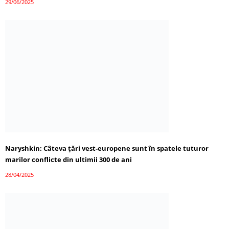
29/06/2025
Naryshkin: Câteva țări vest-europene sunt în spatele tuturor
marilor conflicte din ultimii 300 de ani
28/04/2025