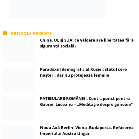
ARTICOLE RECENTE
China, UE și SUA: ce valoare are libertatea fără
siguranță socială?
Paradoxul demografic al Rusiei: statul cere
nașteri, dar nu protejează femeile
PATIBULARII ROMÂNIEI. Contrapunct pentru
Gabriel Liiceanu – „Meditație despre gunoaie”
Noua Axă Berlin–Viena–Budapesta. Refacerea
Imperiului Austro-Ungar