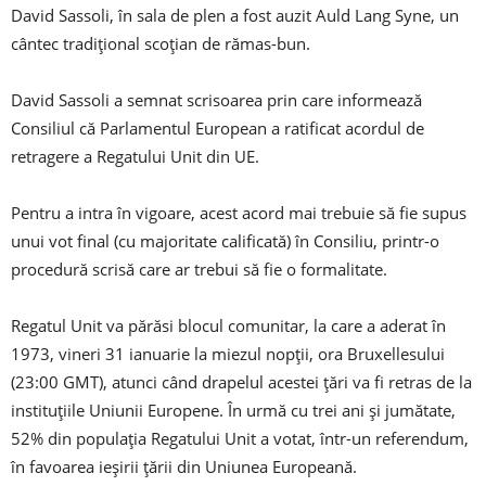
David Sassoli, în sala de plen a fost auzit Auld Lang Syne, un
cântec tradiţional scoţian de rămas-bun.
David Sassoli a semnat scrisoarea prin care informează
Consiliul că Parlamentul European a ratificat acordul de
retragere a Regatului Unit din UE.
Pentru a intra în vigoare, acest acord mai trebuie să fie supus
unui vot final (cu majoritate calificată) în Consiliu, printr-o
procedură scrisă care ar trebui să fie o formalitate.
Regatul Unit va părăsi blocul comunitar, la care a aderat în
1973, vineri 31 ianuarie la miezul nopţii, ora Bruxellesului
(23:00 GMT), atunci când drapelul acestei ţări va fi retras de la
instituţiile Uniunii Europene. În urmă cu trei ani şi jumătate,
52% din populaţia Regatului Unit a votat, într-un referendum,
în favoarea ieşirii ţării din Uniunea Europeană.