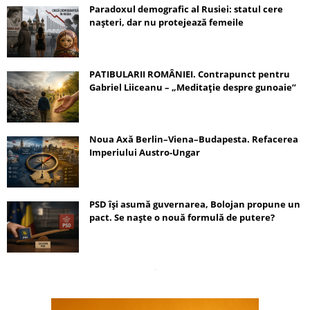
Paradoxul demografic al Rusiei: statul cere
nașteri, dar nu protejează femeile
PATIBULARII ROMÂNIEI. Contrapunct pentru
Gabriel Liiceanu – „Meditație despre gunoaie”
Noua Axă Berlin–Viena–Budapesta. Refacerea
Imperiului Austro-Ungar
PSD își asumă guvernarea, Bolojan propune un
pact. Se naște o nouă formulă de putere?