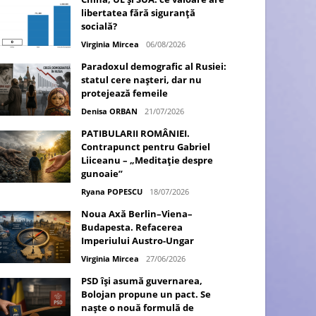
libertatea fără siguranță
socială?
Virginia Mircea
06/08/2026
Paradoxul demografic al Rusiei:
statul cere nașteri, dar nu
protejează femeile
Denisa ORBAN
21/07/2026
PATIBULARII ROMÂNIEI.
Contrapunct pentru Gabriel
Liiceanu – „Meditație despre
gunoaie”
Ryana POPESCU
18/07/2026
Noua Axă Berlin–Viena–
Budapesta. Refacerea
Imperiului Austro-Ungar
Virginia Mircea
27/06/2026
PSD își asumă guvernarea,
Bolojan propune un pact. Se
naște o nouă formulă de