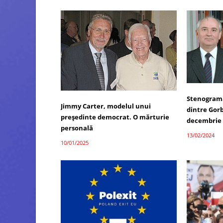
Stenograma 
Jimmy Carter, modelul unui
dintre Gorb
președinte democrat. O mărturie
decembrie 
personală
13/02/2024
10/01/2025