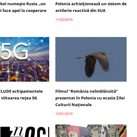
kel numeşte Rusia „un
Polonia achiziţionează un sistem de
i face apel la cooperare
artilerie reactivă din SUA
11/02/2019
XCLUDE echipamentele
Filmul ”România neîmblânzită”
 viitoarea reţea 5G
prezentat în Polonia cu ocazia Zilei
Culturii Naţionale
15/01/2019