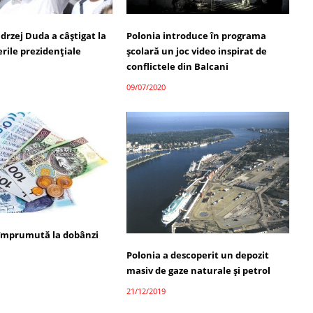
drzej Duda a câştigat la
Polonia introduce în programa
erile prezidenţiale
școlară un joc video inspirat de
conflictele din Balcani
09/07/2020
 împrumută la dobânzi
Polonia a descoperit un depozit
masiv de gaze naturale şi petrol
21/12/2019