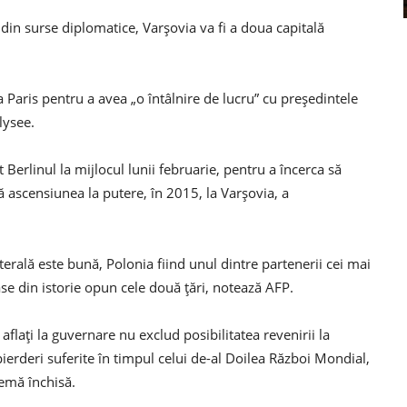
 din surse diplomatice, Varşovia va fi a doua capitală
Paris pentru a avea „o întâlnire de lucru” cu preşedintele
lysee.
erlinul la mijlocul lunii februarie, pentru a încerca să
 ascensiunea la putere, în 2015, la Varşovia, a
erală este bună, Polonia fiind unul dintre partenerii cei mai
e din istorie opun cele două ţări, notează AFP.
 aflați la guvernare nu exclud posibilitatea revenirii la
ierderi suferite în timpul celui de-al Doilea Război Mondial,
lemă închisă.