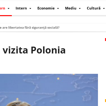
ern
Intern
Economie
Mediu
Cultură
e are libertatea fără siguranță socială?
i mizele din spatele interimatului
 cum au devenit cea mai mare economie a lumii
vizita Polonia
: cum a devenit atelierul lumii și rivalul economic al SUA
: de ce rezistă?
 care revine: o realitate pe care România o simte, nu o spune
ea Europeană. Ce ne așteaptă? – O analiză structurală a demografiei, fi
 supraviețui ca țară
oparticule
p AI pentru a înlocui Nvidia