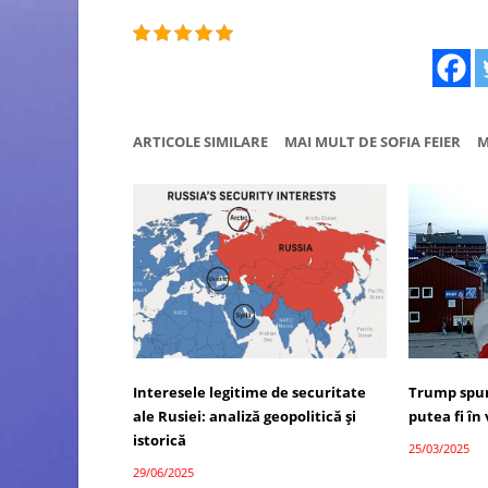
ARTICOLE SIMILARE
MAI MULT DE SOFIA FEIER
M
Interesele legitime de securitate
Trump spun
ale Rusiei: analiză geopolitică și
putea fi în
istorică
25/03/2025
29/06/2025