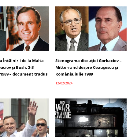
Întâlnirii de la Malta
Stenograma discuției Gorbaciov –
aciov și Bush, 2-3
Mitterrand despre Ceaușescu și
1989 – document tradus
România,iulie 1989
12/02/2024