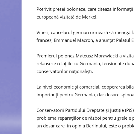
Potrivit presei poloneze, care citează informaţii
europeană vizitată de Merkel.
Vineri, cancelarul german urmează să meargă la 
francez, Emmanuel Macron, a anunţat Palatul E
Premierul polonez Mateusz Morawiecki a vizitat B
relanseze relaţiile cu Germania, tensionate după
conservatorilor naţionalişti.
La nivel economic şi comercial, cooperarea bilat
importanţi pentru Germania, dar dosare spinoas
Conservatorii Partidului Dreptate şi Justiţie (PiS)
problema reparaţiilor de război pentru grelele p
un dosar care, în opinia Berlinului, este o prob