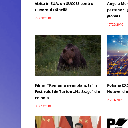
Vizita în SUA, un SUCCES pentru
Angela Mer
Guvernul Dăncilă
partener” ș
globală
28/03/2019
17/02/2019
Filmul ”România neîmblânzită” la
Polonia E
Festivalul de Turism „Na Szage” din
Huawei din
Polonia
25/01/2019
30/01/2019