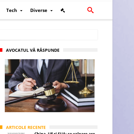
Tech
Diverse
AVOCATUL VĂ RĂSPUNDE
scalității și poziției României în U.E.
ARTICOLE RECENTE
China, UE și SUA: ce valoare are