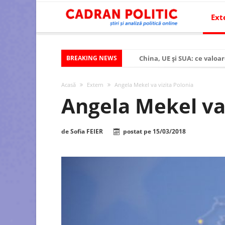
Ext
BREAKING NEWS
China, UE și SUA: ce valoar
Criza politică prelungită ș
Acasă
Extern
Angela Mekel va vizita Polonia
Modelul economic al SUA:
Angela Mekel va 
Modelul economic al Chinei
Modelul economic al Rusiei
de
Sofia FEIER
postat pe
15/03/2018
Occidentul obosit și Estul
Viitorul României în Uniun
România – ROExit pentru a
Controlul minții prin nan
Huawei dezvoltă un nou ci