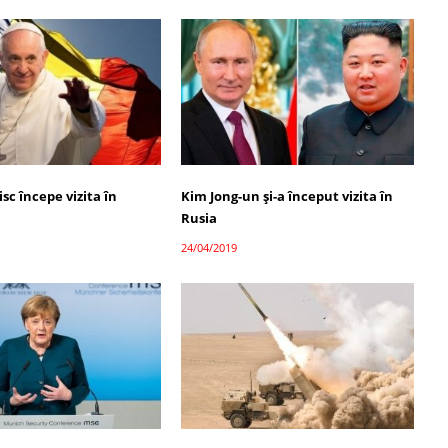
sc începe vizita în
Kim Jong-un şi-a început vizita în
Rusia
24/04/2019