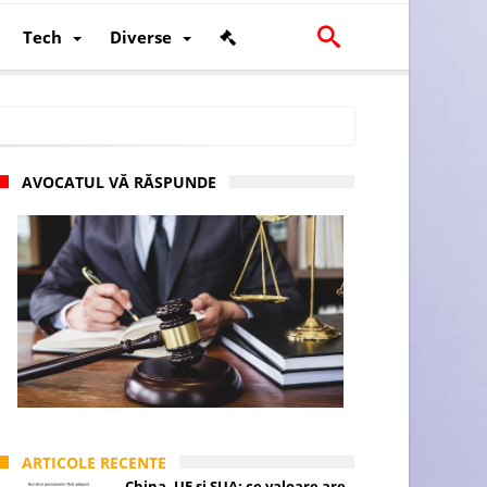
Tech
Diverse
AVOCATUL VĂ RĂSPUNDE
scalității și poziției României în U.E.
ARTICOLE RECENTE
China, UE și SUA: ce valoare are