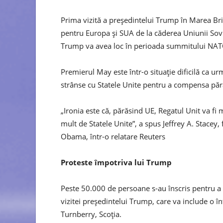
Prima vizită a președintelui Trump în Marea Br
pentru Europa și SUA de la căderea Uniunii Sovi
Trump va avea loc în perioada summitului NAT
Premierul May este într-o situație dificilă ca u
strânse cu Statele Unite pentru a compensa pă
„Ironia este că, părăsind UE, Regatul Unit va fi
mult de Statele Unite”, a spus Jeffrey A. Stacey, 
Obama, într-o relatare Reuters
Proteste împotriva lui Trump
Peste 50.000 de persoane s-au înscris pentru a 
vizitei președintelui Trump, care va include o în
Turnberry, Scoția.