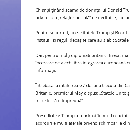
Chiar și ținând seama de dorința lui Donald Trum
privire la o „relație specială” de neclintit și pe 
Pentru suporteri, președintele Trump și Brexit 
instituții și reguli depășite care au slăbit Statel
Dar, pentru mulți diplomați britanici Brexit mar
încercare de a echilibra integrarea europeană c
informații.
Întrebată la întâlnirea G7 de luna trecuta din
Britanie, premierul May a spus: „Statele Unite ș
mine lucrăm împreună”.
Președintele Trump a reprimat în mod repetat 
acordurile multilaterale privind schimbările clim