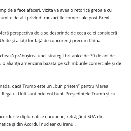
p de a face afaceri, vizita va avea o retorică greoaie cu
anumite detalii privind tranzacțiile comerciale post-Brexit.
oferă perspectiva de a se desprinde de ceea ce ei consideră
e Unite și aliații lor față de concurenți precum China.
chează prăbușirea unei strategii britanice de 70 de ani de
u o alianță americană bazată pe schimburile comerciale și de
 Canada, dacă Trump este un „bun prieten” pentru Marea
i Regatul Unit sunt prieteni buni. Președintele Trump și cu
acordurile diplomatice europene, retrăgând SUA din
atice și din Acordul nuclear cu Iranul.