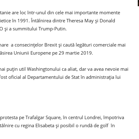
itanie are loc într-unul din cele mai importante momente
etice în 1991. Întâlnirea dintre Theresa May și Donald
O și a summitului Trump-Putin.
rmare a consecințelor Brexit și caută legături comerciale mai
răsirea Uniunii Europene pe 29 martie 2019.
 mai puțin util Washingtonului ca aliat, dar va avea nevoie mai
fost oficial al Departamentului de Stat în administrația lui
protesta pe Trafalgar Square, în centrul Londrei, împotriva
tâlnire cu regina Elisabeta și posibil o rundă de golf în