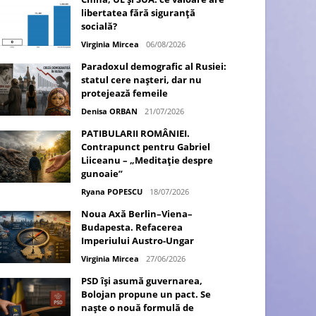
libertatea fără siguranță
socială?
Virginia Mircea
06/08/2026
Paradoxul demografic al Rusiei:
statul cere nașteri, dar nu
protejează femeile
Denisa ORBAN
21/07/2026
PATIBULARII ROMÂNIEI.
Contrapunct pentru Gabriel
Liiceanu – „Meditație despre
gunoaie”
Ryana POPESCU
18/07/2026
Noua Axă Berlin–Viena–
Budapesta. Refacerea
Imperiului Austro-Ungar
Virginia Mircea
27/06/2026
PSD își asumă guvernarea,
Bolojan propune un pact. Se
naște o nouă formulă de