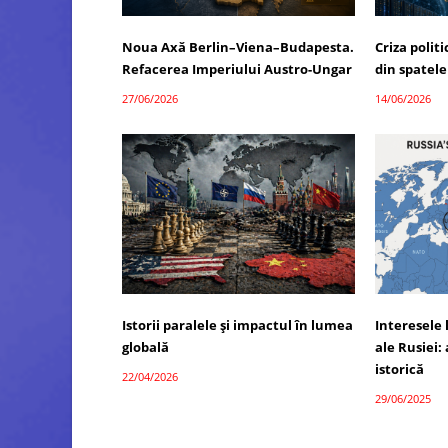
Noua Axă Berlin–Viena–Budapesta.
Criza polit
Refacerea Imperiului Austro-Ungar
din spatele
27/06/2026
14/06/2026
Istorii paralele și impactul în lumea
Interesele 
globală
ale Rusiei: 
istorică
22/04/2026
29/06/2025