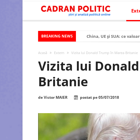
Ext
BREAKING NEWS
China, UE și SUA: ce valoar
Criza politică prelungită ș
Acasă
Extern
Vizita lui Donald Trump în Marea Britanie
Modelul economic al SUA:
Vizita lui Donal
Modelul economic al Chinei
Britanie
Modelul economic al Rusiei
Occidentul obosit și Estul
de
Victor MAIER
postat pe
05/07/2018
Viitorul României în Uniun
România – ROExit pentru a
Controlul minții prin nan
Huawei dezvoltă un nou ci