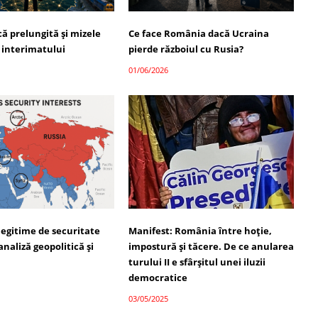
ică prelungită și mizele
Ce face România dacă Ucraina
 interimatului
pierde războiul cu Rusia?
01/06/2026
legitime de securitate
Manifest: România între hoție,
analiză geopolitică și
impostură și tăcere. De ce anularea
turului II e sfârșitul unei iluzii
democratice
03/05/2025