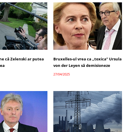
e că Zelenski ar putea
Bruxelles-ul vrea ca „toxica” Ursula
eea
von der Leyen să demisioneze
27/04/2025