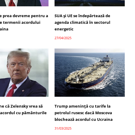
te prea devreme pentru a
SUA și UE se îndepărtează de
re termenii acordului
agenda climatică în sectorul
raina
energetic
27/04/2025
e că Zelensky vrea să
Trump amenință cu tarife la
 acordul cu pământurile
petrolul rusesc dacă Moscova
blochează acordul cu Ucraina
31/03/2025