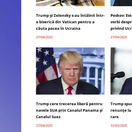
Trump și Zelensky s-au întâlnit într-
Peskov: Es
o biserică din Vatican pentru a
vorbi desp
căuta pacea în Ucraina
privind Uc
27/04/2025
27/04/2025
Trump cere trecerea liberă pentru
Trump spun
navele SUA prin Canalul Panama și
renunțe la
Canalul Suez
rare
27/04/2025
31/03/2025