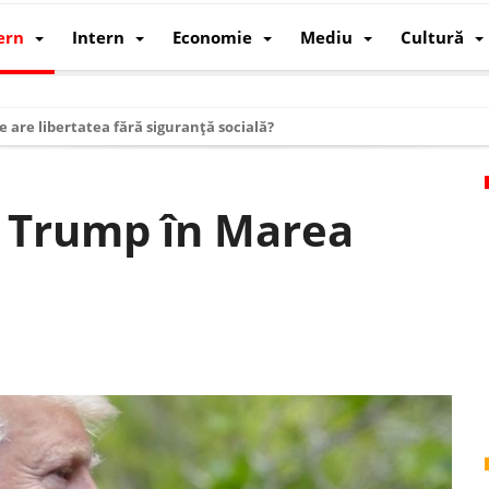
ern
Intern
Economie
Mediu
Cultură
e are libertatea fără siguranță socială?
i mizele din spatele interimatului
 cum au devenit cea mai mare economie a lumii
d Trump în Marea
: cum a devenit atelierul lumii și rivalul economic al SUA
: de ce rezistă?
 care revine: o realitate pe care România o simte, nu o spune
ea Europeană. Ce ne așteaptă? – O analiză structurală a demografiei, fi
 supraviețui ca țară
oparticule
p AI pentru a înlocui Nvidia