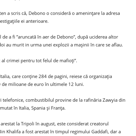
eten a scris că, Debono o consideră o amenințare la adresa
estigațiile ei anterioare.
ul de a fi ”aruncată în aer de Debono”, după uciderea altor
 doi au murit in urma unei explozii a mașinii în care se aflau.
al crimei pentru tot felul de mafioți”.
talia, care conține 284 de pagini, reiese că organizația
0 de milioane de euro în ultimele 12 luni.
ri telefonice, combustibilul provine de la rafinăria Zawyia din
 mutat în Italia, Spania și Franța.
arestat la Tripoli în august, este considerat creatorul
Bin Khalifa a fost arestat în timpul regimului Gaddafi, dar a