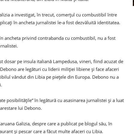
ia a investigat, în trecut, comerțul cu combustibil între
icați în ancheta jurnalistei le-a fost dezvăluită identitatea.
n, în ancheta privind contrabanda cu combustibil, nu a fost
rnalistei.
t dosar pe insula italiană Lampedusa, vineri, fiind acuzat de
bono are legături cu liderii miliției libiene și face afaceri
ibilul vândut din Libia pe piețele din Europa. Debono nu a
i.
e posibilitățile“ în legătură cu asasinarea jurnalistei și a luat
 arestare lui Debono.
Caruana Galizia, despre care a publicat pe blogul său, în
urant și pescar care a făcut multe afaceri cu Libia.