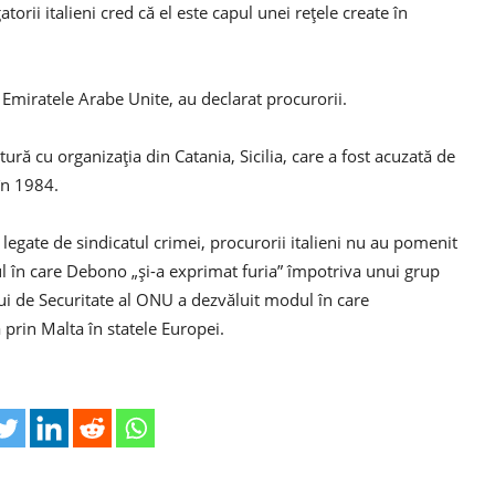
torii italieni cred că el este capul unei rețele create în
n Emiratele Arabe Unite, au declarat procurorii.
tură cu organizația din Catania, Sicilia, care a fost acuzată de
în 1984.
 legate de sindicatul crimei, procurorii italieni nu au pomenit
l în care Debono „și-a exprimat furia” împotriva unui grup
lui de Securitate al ONU a dezvăluit modul în care
prin Malta în statele Europei.