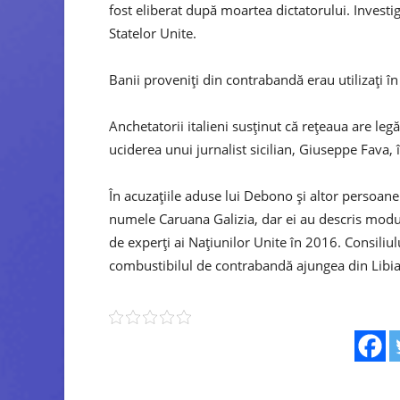
fost eliberat după moartea dictatorului. Investiga
Statelor Unite.
Banii proveniți din contrabandă erau utilizați î
Anchetatorii italieni susținut că rețeaua are legă
uciderea unui jurnalist sicilian, Giuseppe Fava, 
În acuzațiile aduse lui Debono și altor persoane
numele Caruana Galizia, dar ei au descris modu
de experți ai Națiunilor Unite în 2016. Consiliu
combustibilul de contrabandă ajungea din Libia 