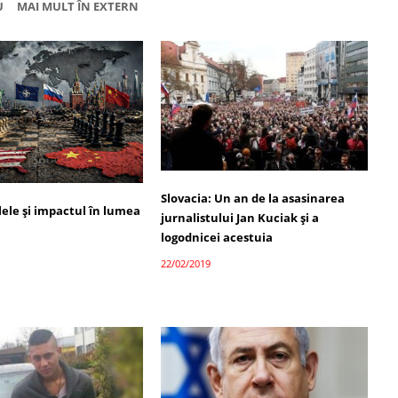
U
MAI MULT ÎN EXTERN
Slovacia: Un an de la asasinarea
alele și impactul în lumea
jurnalistului Jan Kuciak şi a
logodnicei acestuia
22/02/2019