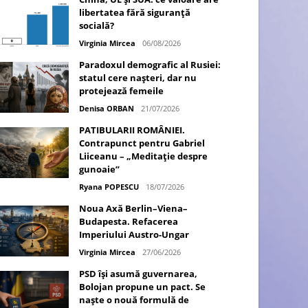
libertatea fără siguranță
socială?
Virginia Mircea
06/08/2026
Paradoxul demografic al Rusiei:
statul cere nașteri, dar nu
protejează femeile
Denisa ORBAN
21/07/2026
PATIBULARII ROMÂNIEI.
Contrapunct pentru Gabriel
Liiceanu – „Meditație despre
gunoaie”
Ryana POPESCU
18/07/2026
Noua Axă Berlin–Viena–
Budapesta. Refacerea
Imperiului Austro-Ungar
Virginia Mircea
27/06/2026
PSD își asumă guvernarea,
Bolojan propune un pact. Se
naște o nouă formulă de