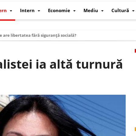
ern
Intern
Economie
Mediu
Cultură
e are libertatea fără siguranță socială?
i mizele din spatele interimatului
 cum au devenit cea mai mare economie a lumii
listei ia altă turnură
: cum a devenit atelierul lumii și rivalul economic al SUA
: de ce rezistă?
 care revine: o realitate pe care România o simte, nu o spune
ea Europeană. Ce ne așteaptă? – O analiză structurală a demografiei, fi
 supraviețui ca țară
oparticule
p AI pentru a înlocui Nvidia