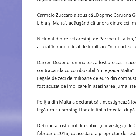
Carmelo Zuccaro a spus că „Daphne Caruana Galiz
Libia și Malta”, adăugând că unora dintre cei impl
Niciunul dintre cei arestați de Parchetul italia
acuzat în mod oficial de implicare în moartea ju
Darren Debono, un maltez, a fost arestat în aces
contrabandă cu combustibil ”în rețeaua Malta”. De
ilegale de zeci de milioane de euro din combust
fost acuzat de implicare în asasinarea jurnaliste
Poliția din Malta a declarat că „investighează toat
legătura cu omologii lor din Italia imediat după
Debono a fost unul din subiecții investigați de 
februarie 2016, că acesta era proprietar de resta