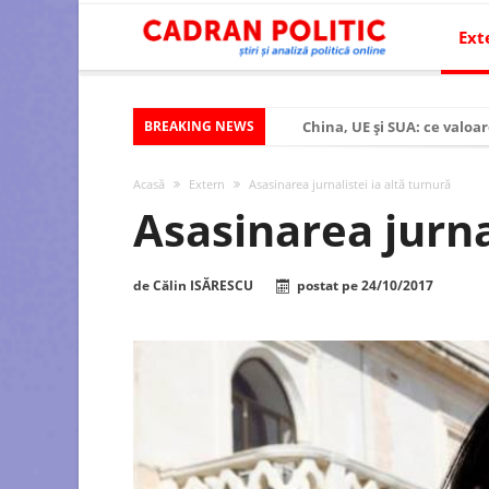
Ext
BREAKING NEWS
China, UE și SUA: ce valoar
Criza politică prelungită ș
Acasă
Extern
Asasinarea jurnalistei ia altă turnură
Modelul economic al SUA:
Asasinarea jurna
Modelul economic al Chinei
Modelul economic al Rusiei
de
Călin ISĂRESCU
postat pe
24/10/2017
Occidentul obosit și Estul
Viitorul României în Uniun
România – ROExit pentru a
Controlul minții prin nan
Huawei dezvoltă un nou ci