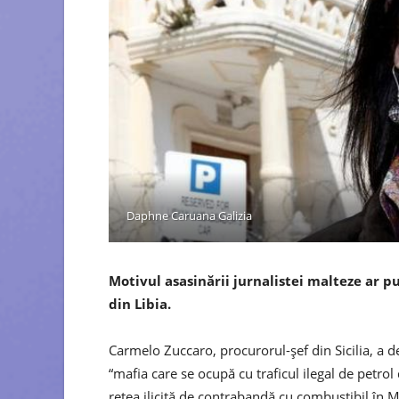
Daphne Caruana Galizia
Motivul asasinării jurnalistei malteze ar p
din Libia.
Carmelo Zuccaro, procurorul-șef din Sicilia, a de
“mafia care se ocupă cu traficul ilegal de petrol d
rețea ilicită de contrabandă cu combustibil în Ma