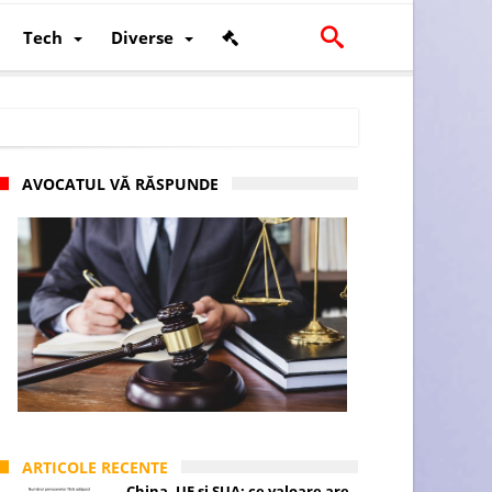
Tech
Diverse
AVOCATUL VĂ RĂSPUNDE
scalității și poziției României în U.E.
ARTICOLE RECENTE
China, UE și SUA: ce valoare are