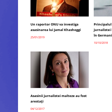
Un raportor ONU va investiga
Principalul
asasinarea lui Jamal Khashoggi
jurnalistei
în German
25/01/2019
10/10/2018
Asasinii jurnalistei malteze au fost
arestați
04/12/2017