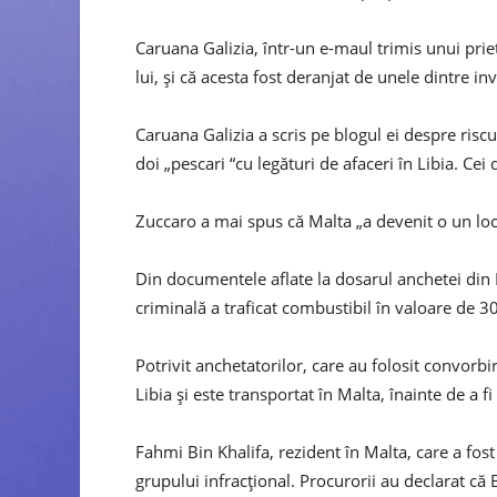
Caruana Galizia, într-un e-maul trimis unui pri
lui, și că acesta fost deranjat de unele dintre inv
Caruana Galizia a scris pe blogul ei despre risc
doi „pescari “cu legături de afaceri în Libia. Cei
Zuccaro a mai spus că Malta „a devenit o un loc 
Din documentele aflate la dosarul anchetei din I
criminală a traficat combustibil în valoare de 3
Potrivit anchetatorilor, care au folosit convorbi
Libia și este transportat în Malta, înainte de a fi
Fahmi Bin Khalifa, rezident în Malta, care a fost 
grupului infracțional. Procurorii au declarat că 