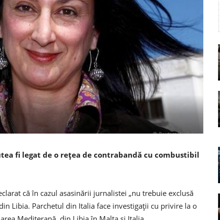
utea fi legat de o rețea de contrabandă cu combustibil
clarat că în cazul asasinării jurnalistei „nu trebuie exclusă
in Libia. Parchetul din Italia face investigații cu privire la o
rea Mediterană, din Libia în Malta și Italia.