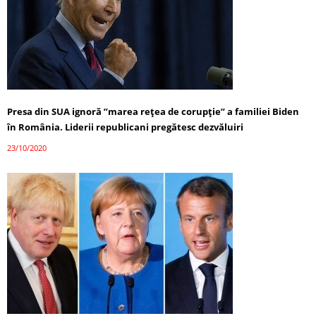
Presa din SUA ignoră ”marea reţea de corupţie” a familiei Biden
în România. Liderii republicani pregătesc dezvăluiri
23/10/2020