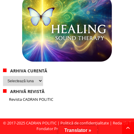
ARHIVA CURENTĂ
Arhiva
curentă
ARHIVĂ REVISTĂ
Revista CADRAN POLITIC
© 2017-2025
CADRAN POLITIC
|
Politică de confidențialitate
|
Redacția
|
Fondator Prof. Dr. Virginia MIRCEA
Translator »