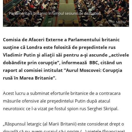
Parlamentarii britanici în timpul sesiunii de dezbateri.
FOTO: MEDIA
Comisia de Afaceri Externe a Parlamentului britanic
susţine că Londra este folosită de preşedintele rus
Vladimir Putin şi aliaţii săi pentru a-şi ascunde „activele
dobândite prin corupţie”, informează BBC, citând un
raport al comisiei intitulat ”Aurul Moscovei: Corupţia
rusă în Marea Britanie”.
Acest lucru a subminat eforturile britanice de a contracara
măsurile ofensive ale preşedintelui Putin după atacul
neurotoxic ce l-a vizat pe fostul spion rus Serghei Skripal.
„Răspunsul letargic (al Marii Britanii) este considerat drept o
dovadă că nu avem curajul să-i oprim (…) pieţele (financiare)