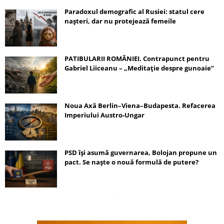
Paradoxul demografic al Rusiei: statul cere
nașteri, dar nu protejează femeile
PATIBULARII ROMÂNIEI. Contrapunct pentru
Gabriel Liiceanu – „Meditație despre gunoaie”
Noua Axă Berlin–Viena–Budapesta. Refacerea
Imperiului Austro-Ungar
PSD își asumă guvernarea, Bolojan propune un
pact. Se naște o nouă formulă de putere?