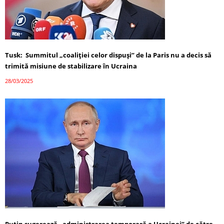
Tusk: Summitul „coaliției celor dispuși” de la Paris nu a decis să
trimită misiune de stabilizare în Ucraina
28/03/2025
Putin sugerează „administrarea temporară a Ucrainei” de către