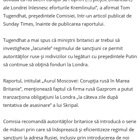
ale Londrei înlesnesc eforturile Kremlinului”, a afirmat Tom
Tugendhat, preşedintele Comisiei, într-un articol publicat de
Sunday Times, înainte de publicarea raportului.
Tugendhat a mai spus că miniştrii britanici ar trebui să
investigheze „lacunele” regimului de sancţiuni ce permit
autorităţilor ruse şi indivizilor cu legături cu preşedintele Putin
să continue să obţină fonduri la Londra.
Raportul, intitulat „Aurul Moscovei: Corupţia rusă în Marea
Britanie”, menţionează faptul că firma rusă Gazprom a putut
tranzacţiona obligaţiuni la Londra „la câteva zile după
tentativa de asasinare” a lui Skripal.
Comisia recomandă autorităţilor britanice să introducă o serie
de măsuri prin care să înăsprească şi eficientizeze regimul de
sancţiuni la adresa Rusiei, inclusiv prin introducerea de noi