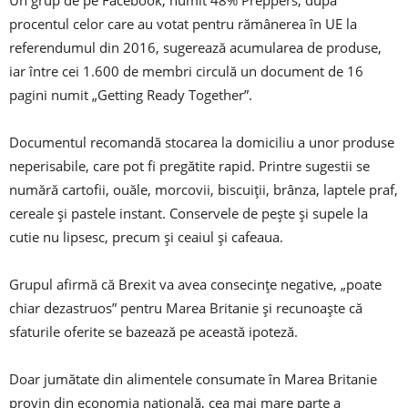
Un grup de pe Facebook, numit 48% Preppers, după
procentul celor care au votat pentru rămânerea în UE la
referendumul din 2016, sugerează acumularea de produse,
iar între cei 1.600 de membri circulă un document de 16
pagini numit „Getting Ready Together”.
Documentul recomandă stocarea la domiciliu a unor produse
neperisabile, care pot fi pregătite rapid. Printre sugestii se
numără cartofii, ouăle, morcovii, biscuiţii, brânza, laptele praf,
cereale şi pastele instant. Conservele de peşte şi supele la
cutie nu lipsesc, precum şi ceaiul şi cafeaua.
Grupul afirmă că Brexit va avea consecințe negative, „poate
chiar dezastruos” pentru Marea Britanie şi recunoaşte că
sfaturile oferite se bazează pe această ipoteză.
Doar jumătate din alimentele consumate în Marea Britanie
provin din economia națională, cea mai mare parte a