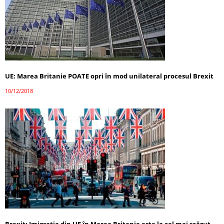
UE: Marea Britanie POATE opri în mod unilateral procesul Brexit
10/12/2018