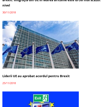
Brexit: Imigraţia din UE în Marea Britanie este la cel mai scăzut
nivel
30/11/2018
Liderii UE au aprobat acordul pentru Brexit
25/11/2018