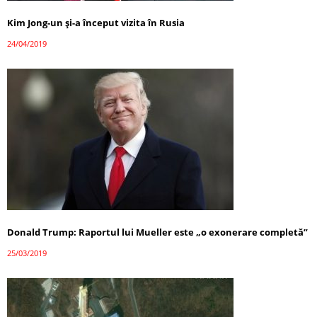
Kim Jong-un şi-a început vizita în Rusia
24/04/2019
Donald Trump: Raportul lui Mueller este „o exonerare completă”
25/03/2019