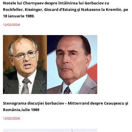
Notele lui Chernyaev despre întâlnirea lui Gorbaciov cu
Rockfeller, Kissinger, Giscard d’Estaing și Nakasone la Kremlin, pe
18 ianuarie 1989.
12/02/2024
Stenograma discuției Gorbaciov – Mitterrand despre Ceaușescu și
România,iulie 1989
12/02/2024