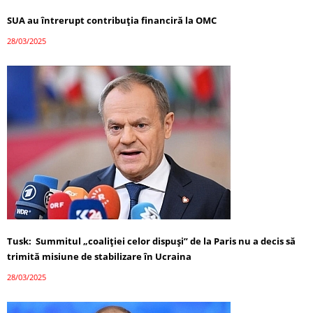
SUA au întrerupt contribuția financiră la OMC
28/03/2025
Tusk: Summitul „coaliției celor dispuși” de la Paris nu a decis să
trimită misiune de stabilizare în Ucraina
28/03/2025