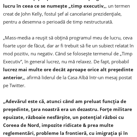
lucru în ceea ce se numeşte „timp executiv
„, un termen
creat de John Kelly, fostul şef al cancelariei prezidenţiale,
pentru a desemna o perioadă de timp nestructurată.
„Mass-media a reuşit să obţină programul meu de lucru, ceva
foarte uşor de făcut, dar ar fi trebuit să fie un subiect relatat în
mod pozitiv, nu negativ. Când se foloseşte termenul de „Timp
Executiv”, în general lucrez, nu mă relaxez. De fapt, probabil
lucrez mai multe ore decât aproape orice alt preşedinte
anterior
„, afirmă liderul de la Casa Albă într-un mesaj postat
pe Twitter.
„Adevărul este că, atunci când am preluat funcţia de
preşedinte, ţara noastră era un dezastru. Forţe militare
epuizate, războaie nesfârşite, un potenţial război cu
Coreea de Nord, impozite ridicate & prea multe
reglementări, probleme la frontieră, cu imigraţia şi în