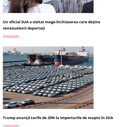
Un oficial SUA a vizitat mega-închisoarea care deține
venezuelenii deportați
27/03/2025
Trump anunță tarife de 25% la importurile de mașini în SUA
27/03/2025