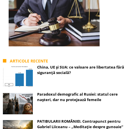
ARTICOLE RECENTE
China, UE și SUA: ce valoare are libertatea fără
siguranță socială?
Paradoxul demografic al Rusiei: statul cere
nașteri, dar nu protejează femeile
PATIBULARII ROMÂNIEI. Contrapunct pentru
Gabriel Liiceanu – „Meditație despre gunoaie”