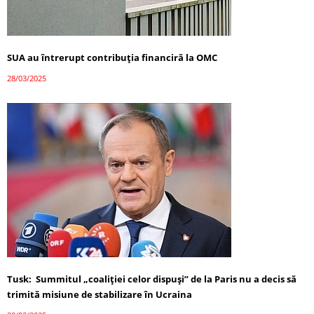
SUA au întrerupt contribuția financiră la OMC
28/03/2025
Tusk: Summitul „coaliției celor dispuși” de la Paris nu a decis să
trimită misiune de stabilizare în Ucraina