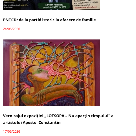
PNȚCD: de la partid istoric la afacere de familie
24/05/2026
Vernisajul expoziției „LOTSOPA – Nu aparțin timpului” a
artistului Apostol Constantin
17/05/2026