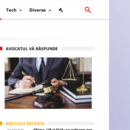
Tech
Diverse
AVOCATUL VĂ RĂSPUNDE
scalității și poziției României în U.E.
ARTICOLE RECENTE
China, UE și SUA: ce valoare are