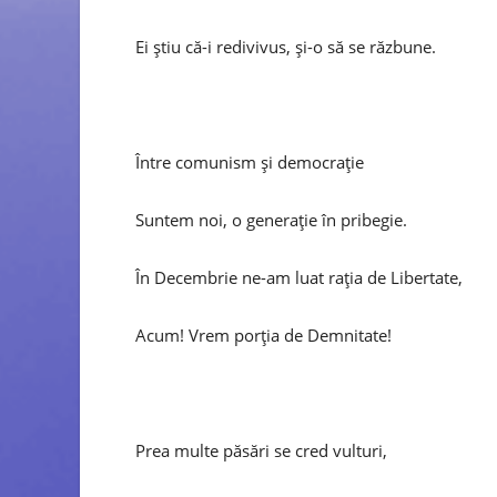
Ei știu că-i redivivus, și-o să se răzbune.
Între comunism și democrație
Suntem noi, o generație în pribegie.
În Decembrie ne-am luat rația de Libertate,
Acum! Vrem porția de Demnitate!
Prea multe păsări se cred vulturi,