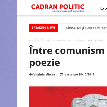
Ext
BREAKING NEWS
China, UE și SUA: ce valoar
Criza politică prelungită ș
Acasă
Cultură
Între comunism și democrație – poezie
Modelul economic al SUA:
Între comunism 
Modelul economic al Chinei
poezie
Modelul economic al Rusiei
Occidentul obosit și Estul
de
Virginia Mircea
postat pe
18/10/2019
Viitorul României în Uniun
România – ROExit pentru a
Controlul minții prin nan
Huawei dezvoltă un nou ci