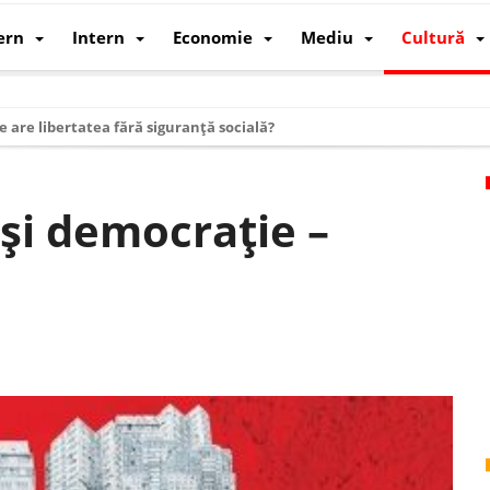
ern
Intern
Economie
Mediu
Cultură
e are libertatea fără siguranță socială?
i mizele din spatele interimatului
 cum au devenit cea mai mare economie a lumii
și democrație –
: cum a devenit atelierul lumii și rivalul economic al SUA
: de ce rezistă?
 care revine: o realitate pe care România o simte, nu o spune
ea Europeană. Ce ne așteaptă? – O analiză structurală a demografiei, fi
 supraviețui ca țară
oparticule
p AI pentru a înlocui Nvidia