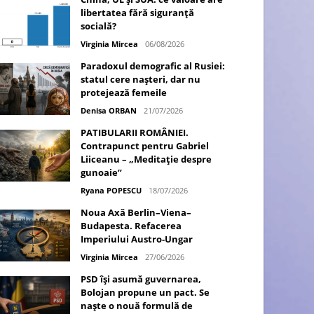
libertatea fără siguranță
socială?
Virginia Mircea
06/08/2026
Paradoxul demografic al Rusiei:
statul cere nașteri, dar nu
protejează femeile
Denisa ORBAN
21/07/2026
PATIBULARII ROMÂNIEI.
Contrapunct pentru Gabriel
Liiceanu – „Meditație despre
gunoaie”
Ryana POPESCU
18/07/2026
Noua Axă Berlin–Viena–
Budapesta. Refacerea
Imperiului Austro-Ungar
Virginia Mircea
27/06/2026
PSD își asumă guvernarea,
Bolojan propune un pact. Se
naște o nouă formulă de