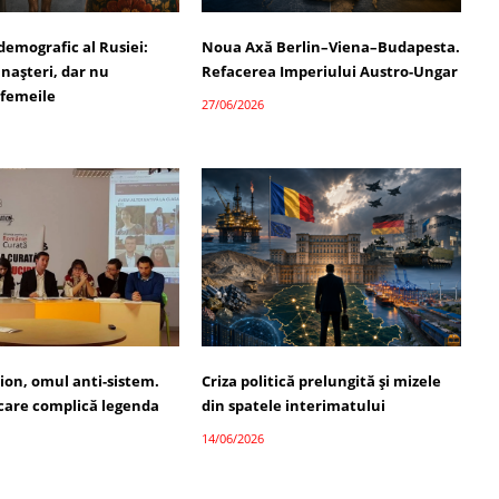
demografic al Rusiei:
Noua Axă Berlin–Viena–Budapesta.
 nașteri, dar nu
Refacerea Imperiului Austro-Ungar
 femeile
27/06/2026
ion, omul anti-sistem.
Criza politică prelungită și mizele
 care complică legenda
din spatele interimatului
14/06/2026