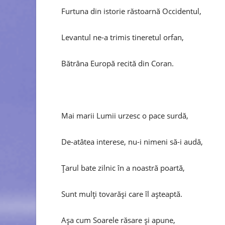
Furtuna din istorie răstoarnă Occidentul,
Levantul ne-a trimis tineretul orfan,
Bătrâna Europă recită din Coran.
Mai marii Lumii urzesc o pace surdă,
De-atâtea interese, nu-i nimeni să-i audă,
Țarul bate zilnic în a noastră poartă,
Sunt mulți tovarăși care îl așteaptă.
Așa cum Soarele răsare și apune,