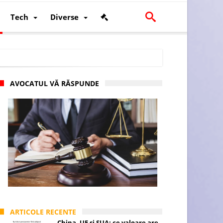
Tech
Diverse
AVOCATUL VĂ RĂSPUNDE
scalității și poziției României în U.E.
ARTICOLE RECENTE
China, UE și SUA: ce valoare are