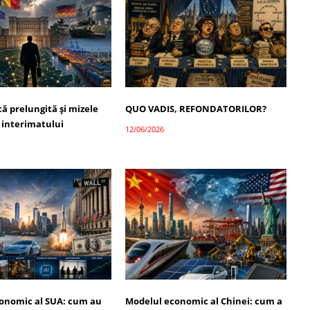
ică prelungită și mizele
QUO VADIS, REFONDATORILOR?
 interimatului
12/06/2026
onomic al SUA: cum au
Modelul economic al Chinei: cum a