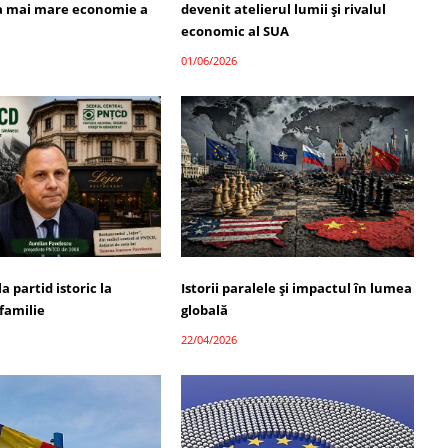
a mai mare economie a
devenit atelierul lumii și rivalul
economic al SUA
01/06/2026
a partid istoric la
Istorii paralele și impactul în lumea
familie
globală
22/04/2026