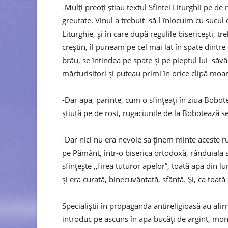
-Mulți preoți știau textul Sfintei Liturghii pe de
greutate. Vinul a trebuit să-l înlocuim cu sucul d
Liturghie, și în care după regulile bisericești, 
creștin, îl puneam pe cel mai lat în spate dintre 
brâu, se întindea pe spate și pe pieptul lui săvâ
mărturisitori și puteau primi în orice clipă moa
-Dar apa, parinte, cum o sfințeați în ziua Bobote
știută pe de rost, rugaciunile de la Bobotează se
-Dar nici nu era nevoie sa ținem minte aceste r
pe Pământ, într-o biserica ortodoxă, rânduiala sf
sfințește ,,firea tuturor apelor”, toată apa din
și era curată, binecuvântată, sfântă. Și, ca toată 
Specialiștii în propaganda antireligioasă au afi
introduc pe ascuns în apa bucăți de argint, mon