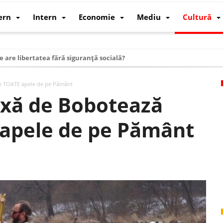
ern
Intern
Economie
Mediu
Cultură
e are libertatea fără siguranță socială?
i mizele din spatele interimatului
te TOATE apele de pe Pământ
 cum au devenit cea mai mare economie a lumii
oxă de Bobotează
: cum a devenit atelierul lumii și rivalul economic al SUA
 apele de pe Pământ
: de ce rezistă?
 care revine: o realitate pe care România o simte, nu o spune
ea Europeană. Ce ne așteaptă? – O analiză structurală a demografiei, fi
 supraviețui ca țară
oparticule
p AI pentru a înlocui Nvidia