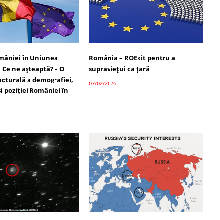
omâniei în Uniunea
România – ROExit pentru a
 Ce ne așteaptă? – O
supraviețui ca țară
ucturală a demografiei,
07/02/2026
 și poziției României în