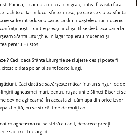
 rost. Pâinea, chiar dacă nu era din grâu, putea fi găsită fără
e rachitele. Iar în locul sfintei mese, pe care se slujea Sfânta
trebuie sa fie introdusă o părticică din moaștele unui mucenic
confrații noștri, dintre preoții închiși. El se dezbraca până la
rșeam Sfânta Liturghie. În lagăr toți erau mucenici și
rtea pentru Hristos.
zei? Caci, dacă Sfânta Liturghie se slujește des și poate fi
 citesc o data pe an și sunt foarte lungi.
ugăciuni. Căci dacă se săvârșește măcar într-un singur loc de
ințirii agheasmei mari, pentru rugaciunile Sfintei Biserici se
 lume devine agheasmă. În aceasta zi luăm apa din orice izvor
apa sfințită, nu se strică timp de mulți ani.
rmat ca agheasma nu se strică cu anii, deoarece preoții
ede sau cruci de argint.