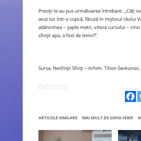
Preoții le-au pus următoarea întrebare: ,,Câți io
avut loc într-o copcă, făcută în mijlocul râului 
adâncimea – șapte metri, viteza cursului – cinci 
sfințit apa, a fost de lemn?”.
Sursa: Nesfinții Sfinți – Arhim. Tihon Sevkuno
ARTICOLE SIMILARE
MAI MULT DE SOFIA FEIER
M