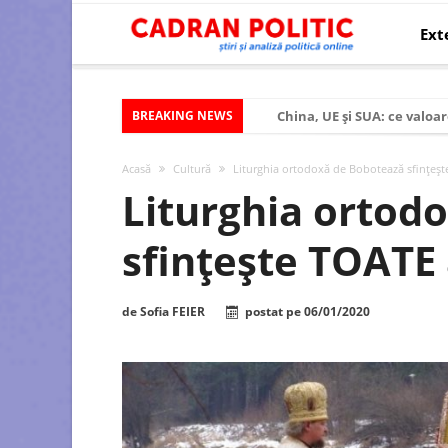
Ext
BREAKING NEWS
China, UE și SUA: ce valoar
Criza politică prelungită ș
Acasă
Cultură
Liturghia ortodoxă de Bobotează sfințeș
Modelul economic al SUA:
Liturghia ortod
Modelul economic al Chinei
sfințește TOATE
Modelul economic al Rusiei
Occidentul obosit și Estul
de
Sofia FEIER
postat pe
06/01/2020
Viitorul României în Uniun
România – ROExit pentru a
Controlul minții prin nan
Huawei dezvoltă un nou ci