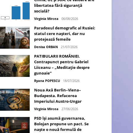
libertatea fără siguranță
socială?
Virginia Mircea
06/08/2026
Paradoxul demografic al Rusiei:
statul cere nașteri, dar nu
protejează femeile
Denisa ORBAN
21/07/2026
PATIBULARII ROMÂNIEI.
Contrapunct pentru Gabriel
Liiceanu – „Meditație despre
gunoaie”
Ryana POPESCU
18/07/2026
Noua Axă Berlin–Viena–
Budapesta. Refacerea
Imperiului Austro-Ungar
Virginia Mircea
27/06/2026
PSD își asumă guvernarea,
Bolojan propune un pact. Se
naște o nouă formulă de