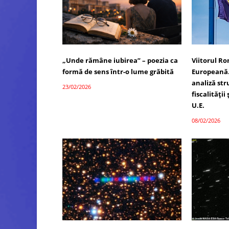
„Unde rămâne iubirea” – poezia ca
Viitorul R
formă de sens într-o lume grăbită
Europeană.
analiză str
23/02/2026
fiscalității
U.E.
08/02/2026