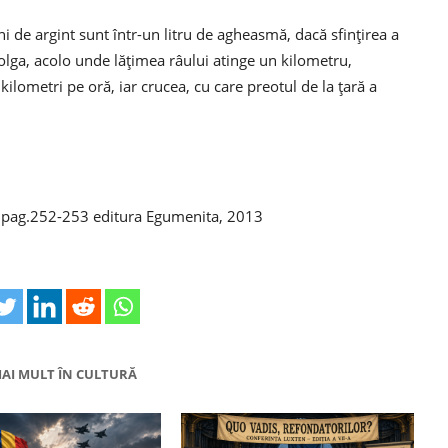
ni de argint sunt într-un litru de agheasmă, dacă sfințirea a
Volga, acolo unde lățimea râului atinge un kilometru,
kilometri pe oră, iar crucea, cu care preotul de la țară a
v, pag.252-253 editura Egumenita, 2013
AI MULT ÎN CULTURĂ