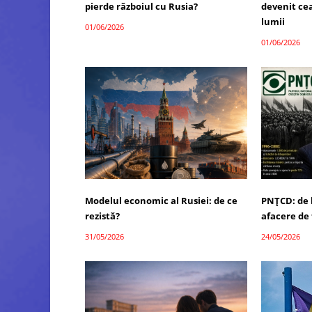
pierde războiul cu Rusia?
devenit ce
lumii
01/06/2026
01/06/2026
Modelul economic al Rusiei: de ce
PNȚCD: de l
rezistă?
afacere de 
31/05/2026
24/05/2026