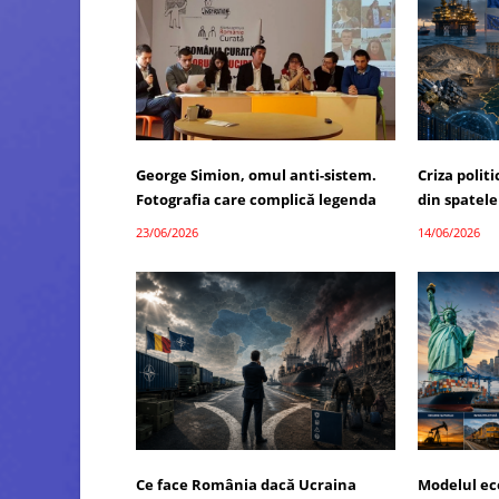
George Simion, omul anti-sistem.
Criza polit
Fotografia care complică legenda
din spatele
23/06/2026
14/06/2026
Ce face România dacă Ucraina
Modelul ec