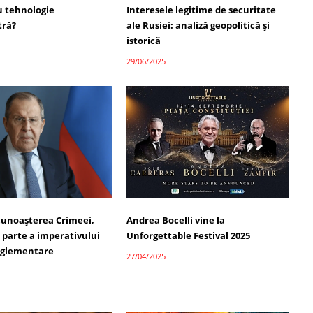
 tehnologie
Interesele legitime de securitate
tră?
ale Rusiei: analiză geopolitică și
istorică
29/06/2025
cunoașterea Crimeei,
Andrea Bocelli vine la
 parte a imperativului
Unforgettable Festival 2025
reglementare
27/04/2025