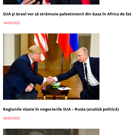
SUA și Israel vor să strămute palestinienii din Gaza în Africa de Est
14/03/2025
Regiunile vizate în negocierile SUA – Rusia (analiză politică)
26/02/2025