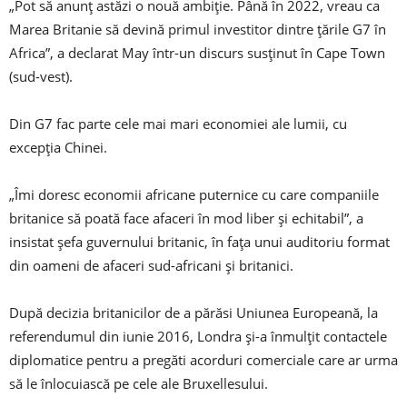
„Pot să anunţ astăzi o nouă ambiţie. Până în 2022, vreau ca
Marea Britanie să devină primul investitor dintre ţările G7 în
Africa”, a declarat May într-un discurs susţinut în Cape Town
(sud-vest).
Din G7 fac parte cele mai mari economiei ale lumii, cu
excepţia Chinei.
„Îmi doresc economii africane puternice cu care companiile
britanice să poată face afaceri în mod liber şi echitabil”, a
insistat şefa guvernului britanic, în faţa unui auditoriu format
din oameni de afaceri sud-africani şi britanici.
După decizia britanicilor de a părăsi Uniunea Europeană, la
referendumul din iunie 2016, Londra şi-a înmulţit contactele
diplomatice pentru a pregăti acorduri comerciale care ar urma
să le înlocuiască pe cele ale Bruxellesului.