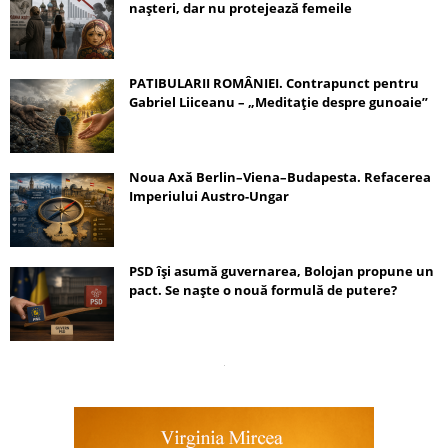
nașteri, dar nu protejează femeile
PATIBULARII ROMÂNIEI. Contrapunct pentru
Gabriel Liiceanu – „Meditație despre gunoaie”
Noua Axă Berlin–Viena–Budapesta. Refacerea
Imperiului Austro-Ungar
PSD își asumă guvernarea, Bolojan propune un
pact. Se naște o nouă formulă de putere?