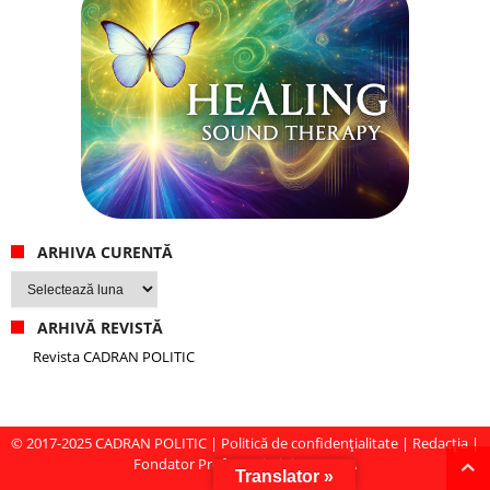
ARHIVA CURENTĂ
Arhiva
curentă
ARHIVĂ REVISTĂ
Revista CADRAN POLITIC
© 2017-2025
CADRAN POLITIC
|
Politică de confidențialitate
|
Redacția
|
Fondator Prof. Dr. Virginia MIRCEA
Translator »