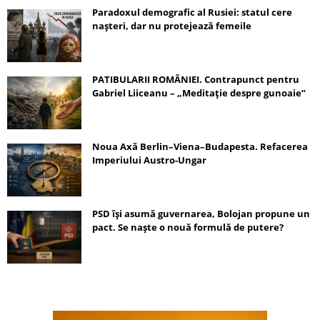
Paradoxul demografic al Rusiei: statul cere
nașteri, dar nu protejează femeile
PATIBULARII ROMÂNIEI. Contrapunct pentru
Gabriel Liiceanu – „Meditație despre gunoaie”
Noua Axă Berlin–Viena–Budapesta. Refacerea
Imperiului Austro-Ungar
PSD își asumă guvernarea, Bolojan propune un
pact. Se naște o nouă formulă de putere?