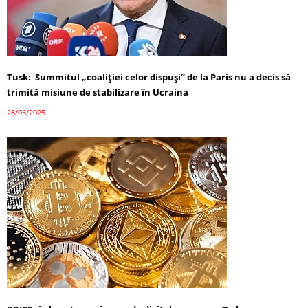
Tusk: Summitul „coaliției celor dispuși” de la Paris nu a decis să
trimită misiune de stabilizare în Ucraina
28/03/2025