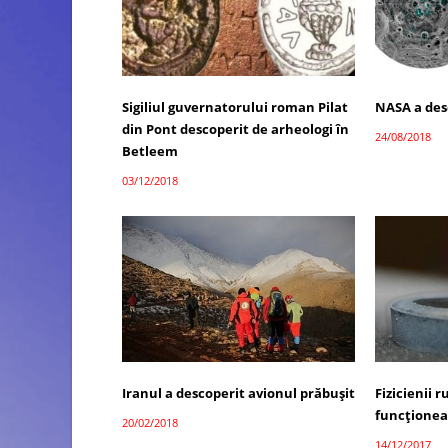
Sigiliul guvernatorului roman Pilat
NASA a des
din Pont descoperit de arheologi în
24/08/2018
Betleem
03/12/2018
Iranul a descoperit avionul prăbușit
Fizicienii 
funcționea
20/02/2018
14/12/2017