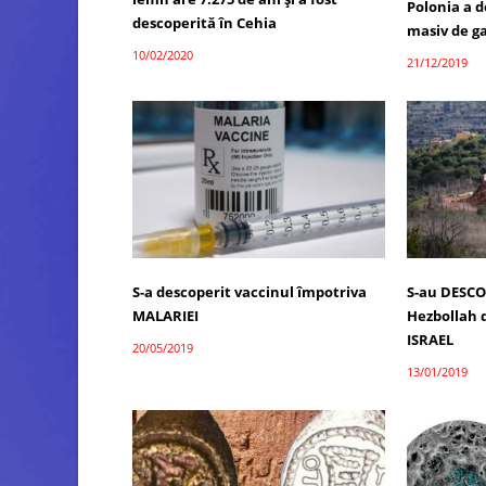
Polonia a d
descoperită în Cehia
masiv de ga
10/02/2020
21/12/2019
S-a descoperit vaccinul împotriva
S-au DESCO
MALARIEI
Hezbollah 
ISRAEL
20/05/2019
13/01/2019