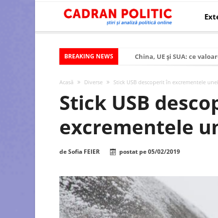
Ext
BREAKING NEWS
China, UE și SUA: ce valoar
Criza politică prelungită ș
Acasă
Diverse
Stick USB descoperit în excrementele unei
Modelul economic al SUA:
Stick USB descop
Modelul economic al Chinei
excrementele un
Modelul economic al Rusiei
Occidentul obosit și Estul
de
Sofia FEIER
postat pe
05/02/2019
Viitorul României în Uniun
România – ROExit pentru a
Controlul minții prin nan
Huawei dezvoltă un nou ci