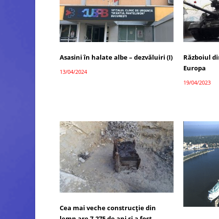
Asasini în halate albe – dezvăluiri (I)
Războiul d
Europa
13/04/2024
19/04/2023
Cea mai veche construcţie din
lemn are 7.275 de ani și a fost