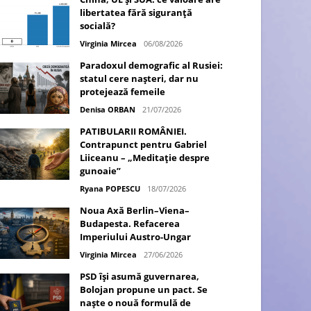
libertatea fără siguranță
socială?
Virginia Mircea
06/08/2026
Paradoxul demografic al Rusiei:
statul cere nașteri, dar nu
protejează femeile
Denisa ORBAN
21/07/2026
PATIBULARII ROMÂNIEI.
Contrapunct pentru Gabriel
Liiceanu – „Meditație despre
gunoaie”
Ryana POPESCU
18/07/2026
Noua Axă Berlin–Viena–
Budapesta. Refacerea
Imperiului Austro-Ungar
Virginia Mircea
27/06/2026
PSD își asumă guvernarea,
Bolojan propune un pact. Se
naște o nouă formulă de