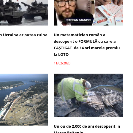
in Ucraina ar putea ruina
Un matematician român a
descoperit o FORMULĂ cu care a
CÂȘTIGAT de 14 ori marele premiu
la LOTO
11/02/2020
Un ou de 2.000 de ani descoperit în
Marea Britanie