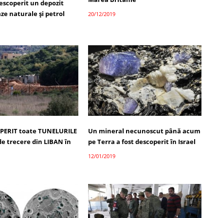
escoperit un depozit
ze naturale şi petrol
20/12/2019
PERIT toate TUNELURILE
Un mineral necunoscut până acum
de trecere din LIBAN în
pe Terra a fost descoperit în Israel
12/01/2019