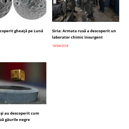
coperit gheață pe Lună
Siria: Armata rusă a descoperit un
laborator chimic insurgent
18/04/2018
ruși au descoperit cum
ză găurile negre