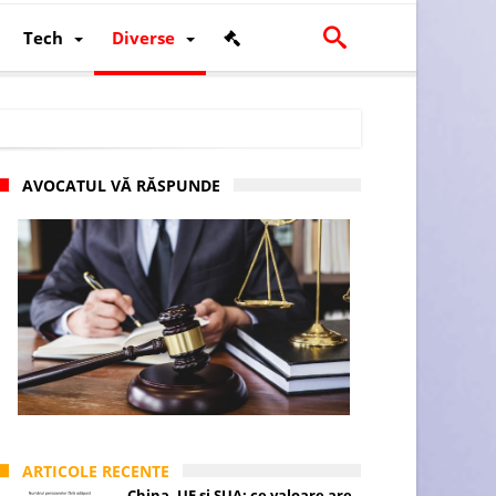
Tech
Diverse
AVOCATUL VĂ RĂSPUNDE
scalității și poziției României în U.E.
ARTICOLE RECENTE
China, UE și SUA: ce valoare are