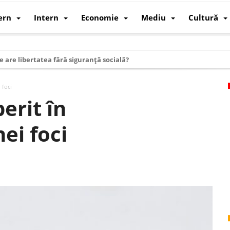
ern
Intern
Economie
Mediu
Cultură
e are libertatea fără siguranță socială?
i mizele din spatele interimatului
 foci
 cum au devenit cea mai mare economie a lumii
erit în
: cum a devenit atelierul lumii și rivalul economic al SUA
ei foci
: de ce rezistă?
 care revine: o realitate pe care România o simte, nu o spune
ea Europeană. Ce ne așteaptă? – O analiză structurală a demografiei, fi
 supraviețui ca țară
oparticule
p AI pentru a înlocui Nvidia