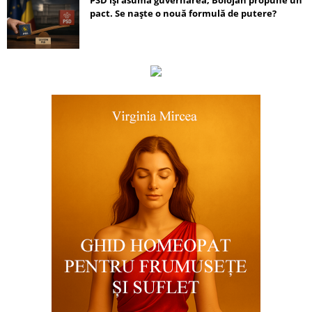
PSD își asumă guvernarea, Bolojan propune un
pact. Se naște o nouă formulă de putere?