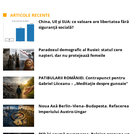
ARTICOLE RECENTE
China, UE și SUA: ce valoare are libertatea fără
siguranță socială?
Paradoxul demografic al Rusiei: statul cere
nașteri, dar nu protejează femeile
PATIBULARII ROMÂNIEI. Contrapunct pentru
Gabriel Liiceanu – „Meditație despre gunoaie”
Noua Axă Berlin–Viena–Budapesta. Refacerea
Imperiului Austro-Ungar