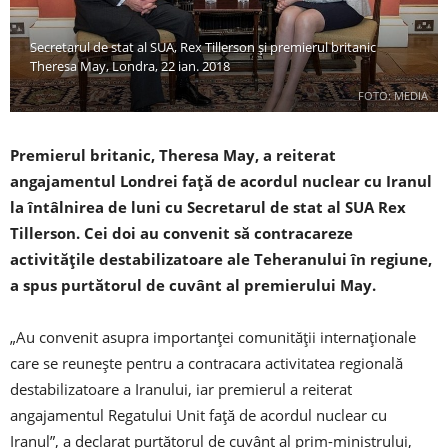
Secretarul de stat al SUA, Rex Tillerson și premierul britanic
Theresa May, Londra, 22 ian. 2018
FOTO: MEDIA
Premierul britanic, Theresa May, a reiterat
angajamentul Londrei față de acordul nuclear cu Iranul
la întâlnirea de luni cu Secretarul de stat al SUA Rex
Tillerson. Cei doi au convenit să contracareze
activitățile destabilizatoare ale Teheranului în regiune,
a spus purtătorul de cuvânt al premierului May.
„Au convenit asupra importanței comunității internaționale
care se reunește pentru a contracara activitatea regională
destabilizatoare a Iranului, iar premierul a reiterat
angajamentul Regatului Unit față de acordul nuclear cu
Iranul”, a declarat purtătorul de cuvânt al prim-ministrului,