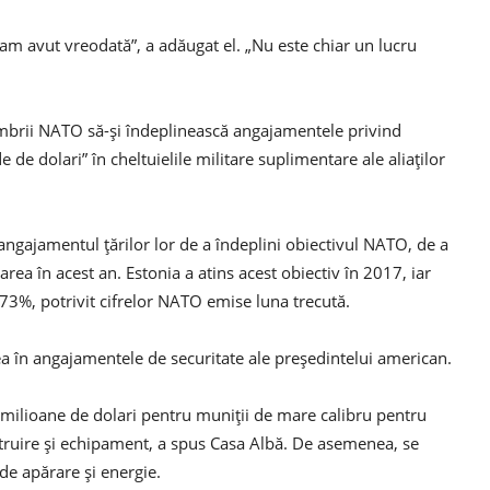
am avut vreodată”, a adăugat el. „Nu este chiar un lucru
brii NATO să-și îndeplinească angajamentele privind
 de dolari” în cheltuielile militare suplimentare ale aliaților
u angajamentul țărilor lor de a îndeplini obiectivul NATO, de a
rea în acest an. Estonia a atins acest obiectiv în 2017, iar
,73%, potrivit cifrelor NATO emise luna trecută.
ea în angajamentele de securitate ale președintelui american.
 milioane de dolari pentru muniții de mare calibru pentru
nstruire și echipament, a spus Casa Albă. De asemenea, se
 de apărare și energie.