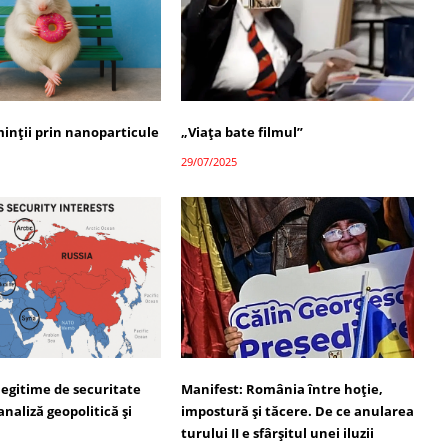
minții prin nanoparticule
„Viața bate filmul”
29/07/2025
legitime de securitate
Manifest: România între hoție,
analiză geopolitică și
impostură și tăcere. De ce anularea
turului II e sfârșitul unei iluzii