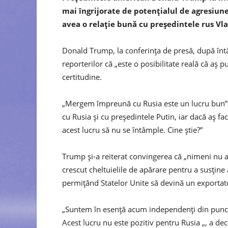
mai îngrijorate de potențialul de agresiune
avea o relație bună cu președintele rus Vl
Donald Trump, la conferința de presă, după întâln
reporterilor că „este o posibilitate reală că aș 
certitudine.
„Mergem împreună cu Rusia este un lucru bun”, 
cu Rusia și cu președintele Putin, iar dacă aș fac
acest lucru să nu se întâmple. Cine știe?”
Trump și-a reiterat convingerea că „nimeni nu a
crescut cheltuielile de apărare pentru a susține
permițând Statelor Unite să devină un exportato
„Suntem în esență acum independenți din punct
Acest lucru nu este pozitiv pentru Rusia „, a de