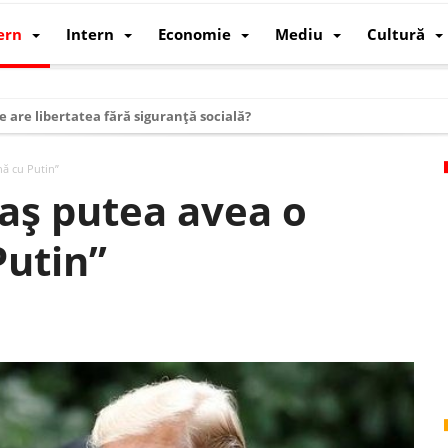
ern
Intern
Economie
Mediu
Cultură
e are libertatea fără siguranță socială?
i mizele din spatele interimatului
nă cu Putin”
 cum au devenit cea mai mare economie a lumii
 aș putea avea o
: cum a devenit atelierul lumii și rivalul economic al SUA
Putin”
: de ce rezistă?
 care revine: o realitate pe care România o simte, nu o spune
ea Europeană. Ce ne așteaptă? – O analiză structurală a demografiei, fi
 supraviețui ca țară
oparticule
p AI pentru a înlocui Nvidia