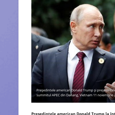
Președintele american Donald Trump și președintele r
summitul APEC din Danang, Vietnam 11 noiembrie 
Președintele american Donald Trump la întâln