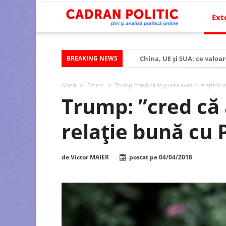
Ext
BREAKING NEWS
China, UE și SUA: ce valoar
Criza politică prelungită ș
Acasă
Extern
Trump: ”cred că aș putea avea o relație bu
Modelul economic al SUA:
Trump: ”cred că
Modelul economic al Chinei
relație bună cu 
Modelul economic al Rusiei
Occidentul obosit și Estul
de
Victor MAIER
postat pe
04/04/2018
Viitorul României în Uniun
România – ROExit pentru a
Controlul minții prin nan
Huawei dezvoltă un nou ci