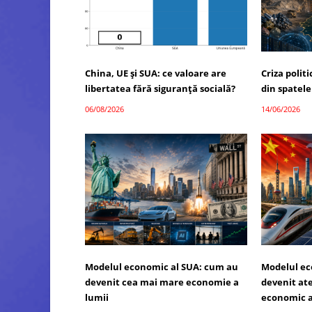
China, UE și SUA: ce valoare are
Criza polit
libertatea fără siguranță socială?
din spatele
06/08/2026
14/06/2026
Modelul economic al SUA: cum au
Modelul ec
devenit cea mai mare economie a
devenit atel
lumii
economic a