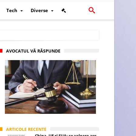
Tech
Diverse
AVOCATUL VĂ RĂSPUNDE
scalității și poziției României în U.E.
ARTICOLE RECENTE
China, UE și SUA: ce valoare are