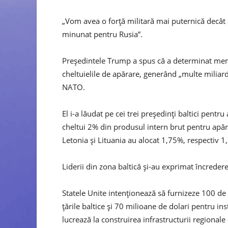
„Vom avea o forță militară mai puternică decât 
minunat pentru Rusia”.
Președintele Trump a spus că a determinat mem
cheltuielile de apărare, generând „multe miliarde
NATO.
El i-a lăudat pe cei trei președinți baltici pentr
cheltui 2% din produsul intern brut pentru apăra
Letonia și Lituania au alocat 1,75%, respectiv 1
Liderii din zona baltică și-au exprimat încreder
Statele Unite intenționează să furnizeze 100 de
țările baltice și 70 milioane de dolari pentru i
lucrează la construirea infrastructurii regionale