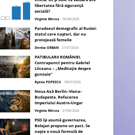
libertatea fără siguranță
socială?
Virginia Mircea
06/08/2026
Paradoxul demografic al Rusiei:
statul cere nașteri, dar nu
protejează femeile
Denisa ORBAN
21/07/2026
PATIBULARII ROMÂNIEI.
Contrapunct pentru Gabriel
Liiceanu – „Meditație despre
gunoaie”
Ryana POPESCU
18/07/2026
Noua Axă Berlin–Viena–
Budapesta. Refacerea
Imperiului Austro-Ungar
Virginia Mircea
27/06/2026
PSD își asumă guvernarea,
Bolojan propune un pact. Se
naște o nouă formulă de