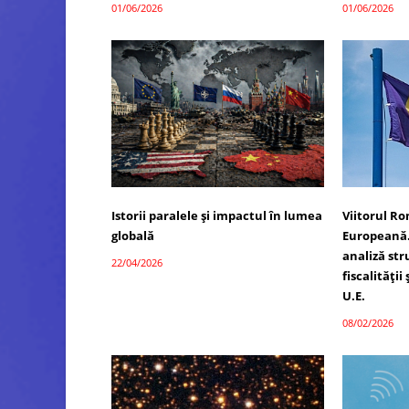
01/06/2026
01/06/2026
Istorii paralele și impactul în lumea
Viitorul R
globală
Europeană.
analiză str
22/04/2026
fiscalității
U.E.
08/02/2026