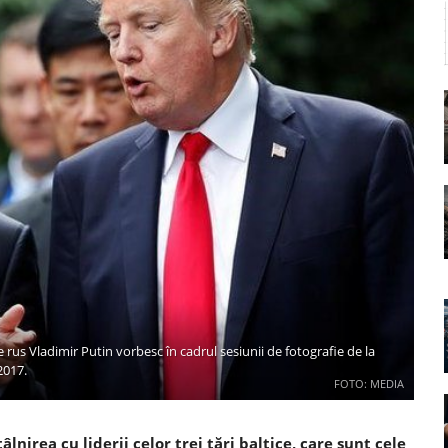
us Vladimir Putin vorbesc în cadrul sesiunii de fotografie de la
2017.
FOTO: MEDIA
irea cu liderii celor trei țări baltice, care sunt cele