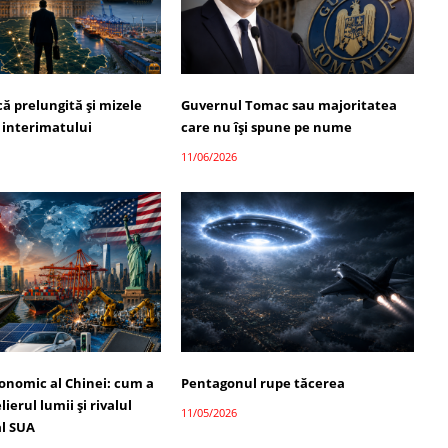
ică prelungită și mizele
Guvernul Tomac sau majoritatea
 interimatului
care nu își spune pe nume
11/06/2026
onomic al Chinei: cum a
Pentagonul rupe tăcerea
ierul lumii și rivalul
11/05/2026
l SUA