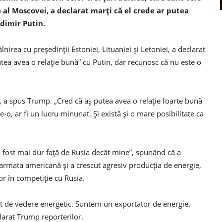
 al Moscovei, a declarat marți că el crede ar putea
adimir Putin.
irea cu președinții Estoniei, Lituaniei și Letoniei, a declarat
putea avea o relație bună” cu Putin, dar recunosc că nu este o
a spus Trump. „Cred că aș putea avea o relație foarte bună
e-o, ar fi un lucru minunat. Și există și o mare posibilitate ca
 fost mai dur față de Rusia decât mine”, spunând că a
 armata americană și a crescut agresiv producția de energie,
r în competiție cu Rusia.
 de vedere energetic. Suntem un exportator de energie.
clarat Trump reporterilor.