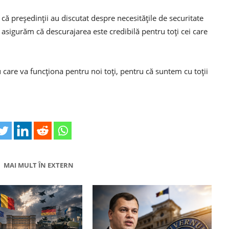
 că președinții au discutat despre necesitățile de securitate
e asigurăm că descurajarea este credibilă pentru toți cei care
u care va funcționa pentru noi toți, pentru că suntem cu toții
MAI MULT ÎN EXTERN