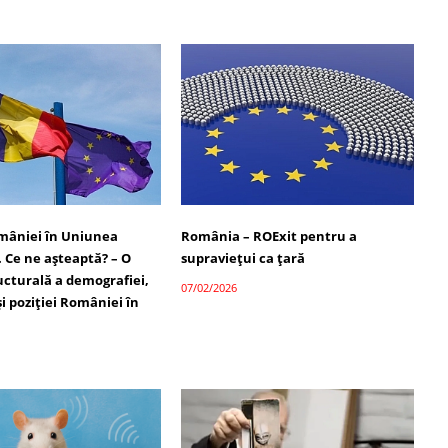
omâniei în Uniunea
România – ROExit pentru a
 Ce ne așteaptă? – O
supraviețui ca țară
ucturală a demografiei,
07/02/2026
 și poziției României în