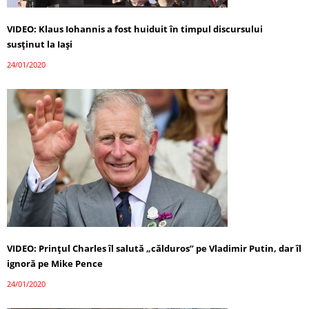
VIDEO: Klaus Iohannis a fost huiduit în timpul discursului
susținut la Iași
24/01/2020
VIDEO: Prinţul Charles îl salută „călduros” pe Vladimir Putin, dar îl
ignoră pe Mike Pence
24/01/2020