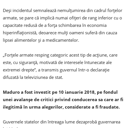
Deşi incidentul semnalează nemulţumirea din cadrul forţelor
armate, se pare că implică numai ofiţeri de rang inferior cu o
capacitate redusă de a forţa schimbarea în economia
hiperinflaţionistă, deoarece mulţi oameni suferă din cauza
lipsei alimentelor şi a medicamentelor.
„Forţele armate resping categoric acest tip de acţiune, care
este, cu siguranţă, motivată de interesele întunecate ale
extremei drepte”, a transmis guvernul într-o declaraţie
difuzată la televiziunea de stat.
Maduro a fost investit pe 10 ianuarie 2018, pe fondul
unei avalanşe de critici privind conducerea sa care ar fi
ilegitimă în urma alegerilor, considerate a fi fraudate.
Guvernele statelor din întreaga lume dezaprobă guvernarea