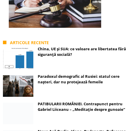
ARTICOLE RECENTE
China, UE și SUA: ce valoare are libertatea fără
siguranță socială?
Paradoxul demografic al Rusiei: statul cere
nașteri, dar nu protejează femeile
PATIBULARII ROMÂNIEI. Contrapunct pentru
Gabriel Liiceanu – „Meditație despre gunoaie”