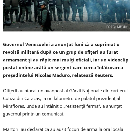
FOTO: MEDIA
Guvernul Venezuelei a anunţat luni că a suprimat o
revoltă militară după ce un grup de ofiţeri au furat
armament şi au răpit mai mulţi oficiali, iar un videoclip
postat online arătă un sergent care cerea înlăturarea
preşedintelui Nicolas Maduro, relatează Reuters.
Ofiţerii au atacat un avanpost al Gărzii Naţionale din cartierul
Cotiza din Caracas, la un kilometru de palatul prezidenţial
Miraflores, unde au întâlnit o „rezistenţă fermă”, a anunţat
guvernul printr-un comunicat.
Martorii au declarat că au auzit focuri de armă la ora locală