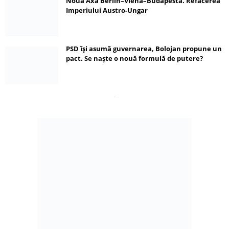
Noua Axă Berlin–Viena–Budapesta. Refacerea
Imperiului Austro-Ungar
PSD își asumă guvernarea, Bolojan propune un
pact. Se naște o nouă formulă de putere?