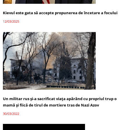
Kievul este gata să accepte propunerea de încetare a focului
12/03/2025
Un militar rus și-a sacrificat viața apărând cu propriul trup o
mamă și fiică de tirul de mortiere tras de Nazi Azov
30/03/2022