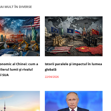
AI MULT ÎN DIVERSE
onomic al Chinei: cum a
Istorii paralele și impactul în lumea
ierul lumii și rivalul
globală
l SUA
22/04/2026