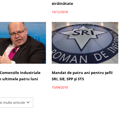
străinătate
10/12/2018
Comenzile industriale
Mandat de patru ani pentru şefii
n ultimele patru luni
SRI, SIE, SPP şi STS
15/04/2018
i multe articole