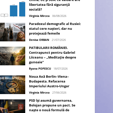
libertatea fără siguranță
socială?
Virginia Mircea
06/08/2026
Paradoxul demografic al Rusiei:
statul cere nașteri, dar nu
protejează femeile
Denisa ORBAN
21/07/2026
PATIBULARII ROMÂNIEI.
Contrapunct pentru Gabriel
Liiceanu – „Meditație despre
gunoaie”
Ryana POPESCU
18/07/2026
Noua Axă Berlin–Viena–
Budapesta. Refacerea
Imperiului Austro-Ungar
Virginia Mircea
27/06/2026
PSD își asumă guvernarea,
Bolojan propune un pact. Se
naște o nouă formulă de