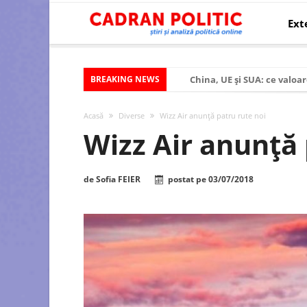
Ext
BREAKING NEWS
China, UE și SUA: ce valoar
Criza politică prelungită ș
Acasă
Diverse
Wizz Air anunţă patru rute noi
Modelul economic al SUA:
Wizz Air anunţă 
Modelul economic al Chinei
Modelul economic al Rusiei
de
Sofia FEIER
postat pe
03/07/2018
Occidentul obosit și Estul
Viitorul României în Uniun
România – ROExit pentru a
Controlul minții prin nan
Huawei dezvoltă un nou ci