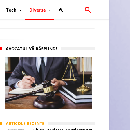
Tech
Diverse
AVOCATUL VĂ RĂSPUNDE
scalității și poziției României în U.E.
ARTICOLE RECENTE
China, UE și SUA: ce valoare are