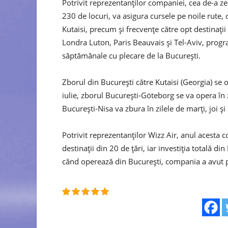
Potrivit reprezentanţilor companiei, cea de-a z
230 de locuri, va asigura cursele pe noile rute,
Kutaisi, precum şi frecvenţe către opt destinaţi
Londra Luton, Paris Beauvais şi Tel-Aviv, prog
săptămânale cu plecare de la Bucureşti.
Zborul din Bucureşti către Kutaisi (Georgia) se o
iulie, zborul Bucureşti-Göteborg se va opera în 
Bucureşti-Nisa va zbura în zilele de marţi, joi ş
Potrivit reprezentanţilor Wizz Air, anul acesta 
destinaţii din 20 de ţări, iar investiţia totală 
când operează din Bucureşti, compania a avut p