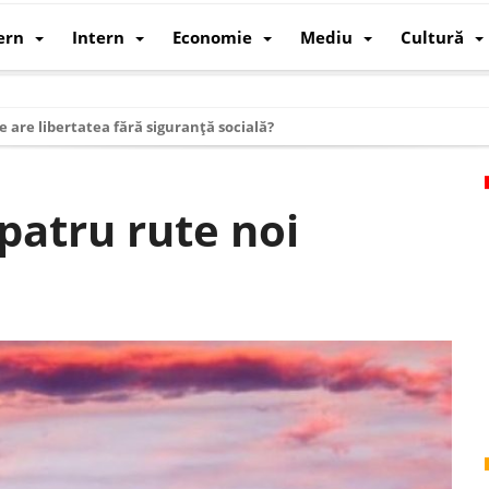
ern
Intern
Economie
Mediu
Cultură
e are libertatea fără siguranță socială?
i mizele din spatele interimatului
 cum au devenit cea mai mare economie a lumii
patru rute noi
: cum a devenit atelierul lumii și rivalul economic al SUA
: de ce rezistă?
 care revine: o realitate pe care România o simte, nu o spune
ea Europeană. Ce ne așteaptă? – O analiză structurală a demografiei, fi
 supraviețui ca țară
oparticule
p AI pentru a înlocui Nvidia