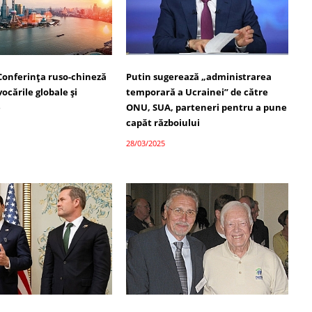
Conferința ruso-chineză
Putin sugerează „administrarea
ocările globale și
temporară a Ucrainei” de către
e
ONU, SUA, parteneri pentru a pune
capăt războiului
28/03/2025