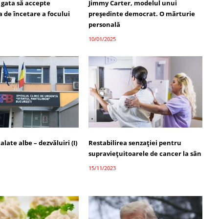
 gata să accepte
Jimmy Carter, modelul unui
 de încetare a focului
președinte democrat. O mărturie
personală
10/01/2025
alate albe – dezvăluiri (I)
Restabilirea senzației pentru
supraviețuitoarele de cancer la sân
15/11/2023