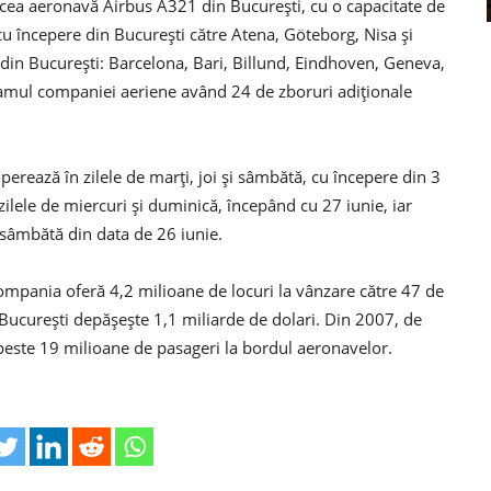
ecea aeronavă Airbus A321 din Bucureşti, cu o capacitate de
 cu începere din Bucureşti către Atena, Göteborg, Nisa şi
i din Bucureşti: Barcelona, Bari, Billund, Eindhoven, Geneva,
ramul companiei aeriene având 24 de zboruri adiţionale
perează în zilele de marţi, joi şi sâmbătă, cu începere din 3
zilele de miercuri şi duminică, începând cu 27 iunie, iar
i sâmbătă din data de 26 iunie.
compania oferă 4,2 milioane de locuri la vânzare către 47 de
din Bucureşti depăşeşte 1,1 miliarde de dolari. Din 2007, de
este 19 milioane de pasageri la bordul aeronavelor.