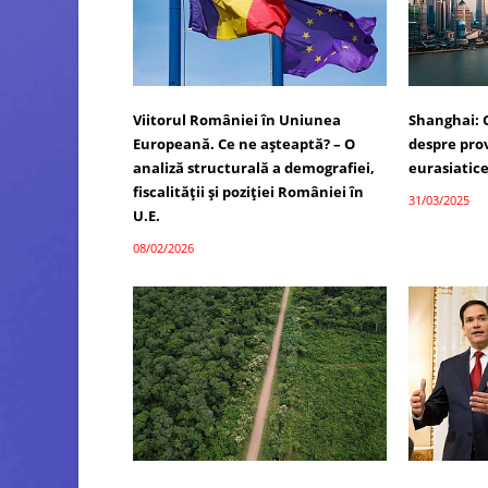
Viitorul României în Uniunea
Shanghai: 
Europeană. Ce ne așteaptă? – O
despre prov
analiză structurală a demografiei,
eurasiatic
fiscalității și poziției României în
31/03/2025
U.E.
08/02/2026