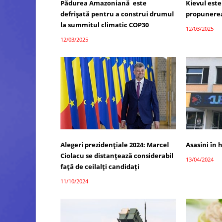
Pădurea Amazoniană este
Kievul este
defrișată pentru a construi drumul
propunerea
la summitul climatic COP30
12/03/2025
12/03/2025
Alegeri prezidențiale 2024: Marcel
Asasini în h
Ciolacu se distanțează considerabil
13/04/2024
față de ceilalți candidați
11/10/2024