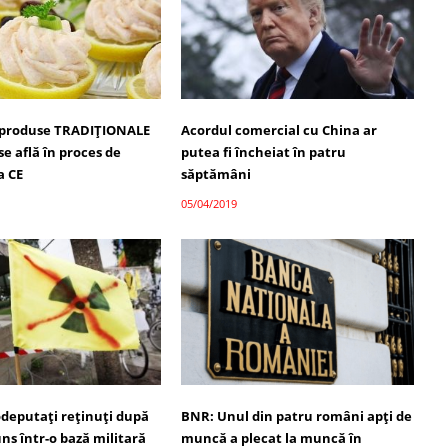
 produse TRADIȚIONALE
Acordul comercial cu China ar
e află în proces de
putea fi încheiat în patru
a CE
săptămâni
05/04/2019
deputaţi reţinuţi după
BNR: Unul din patru români apţi de
ns într-o bază militară
muncă a plecat la muncă în