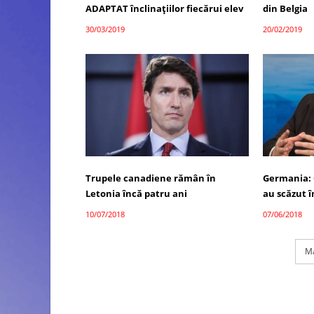
ADAPTAT înclinațiilor fiecărui elev
din Belgia
30/03/2019
20/02/2019
Trupele canadiene rămân în
Germania: 
Letonia încă patru ani
au scăzut î
10/07/2018
07/06/2018
Ma