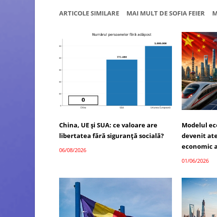
ARTICOLE SIMILARE
MAI MULT DE SOFIA FEIER
M
China, UE și SUA: ce valoare are
Modelul ec
libertatea fără siguranță socială?
devenit atel
economic a
06/08/2026
01/06/2026