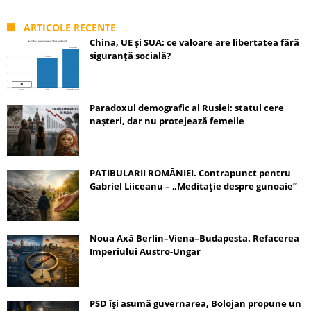
ARTICOLE RECENTE
China, UE și SUA: ce valoare are libertatea fără
siguranță socială?
Paradoxul demografic al Rusiei: statul cere
nașteri, dar nu protejează femeile
PATIBULARII ROMÂNIEI. Contrapunct pentru
Gabriel Liiceanu – „Meditație despre gunoaie”
Noua Axă Berlin–Viena–Budapesta. Refacerea
Imperiului Austro-Ungar
PSD își asumă guvernarea, Bolojan propune un