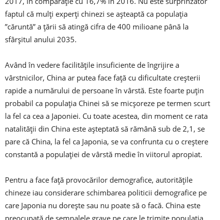
2017, în comparație cu 16,7% în 2016. Nu este surprinzător
faptul că mulți experți chinezi se așteaptă ca populația
”căruntă” a țării să atingă cifra de 400 milioane până la
sfârșitul anului 2035.
Având în vedere facilitățile insuficiente de îngrijire a
vârstnicilor, China ar putea face față cu dificultate creșterii
rapide a numărului de persoane în vârstă. Este foarte puțin
probabil ca populația Chinei să se micșoreze pe termen scurt
la fel ca cea a Japoniei. Cu toate acestea, din moment ce rata
natalității din China este așteptată să rămână sub de 2,1, se
pare că China, la fel ca Japonia, se va confrunta cu o creștere
constantă a populației de vârstă medie în viitorul apropiat.
Pentru a face față provocărilor demografice, autoritățile
chineze iau considerare schimbarea politicii demografice pe
care Japonia nu dorește sau nu poate să o facă. China este
preocupată de semnalele grave pe care le trimite populația