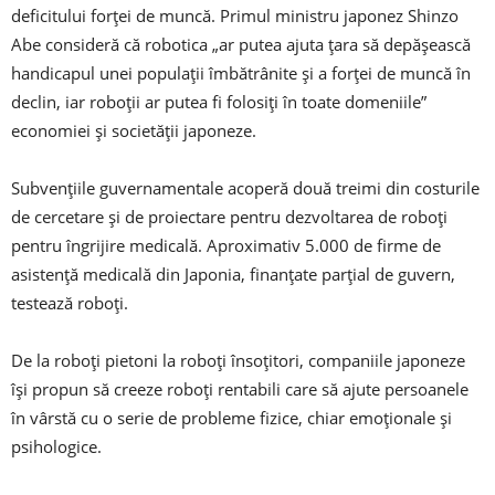
deficitului forței de muncă. Primul ministru japonez Shinzo
Abe consideră că robotica „ar putea ajuta țara să depășească
handicapul unei populații îmbătrânite și a forței de muncă în
declin, iar roboții ar putea fi folosiți în toate domeniile”
economiei și societății japoneze.
Subvențiile guvernamentale acoperă două treimi din costurile
de cercetare și de proiectare pentru dezvoltarea de roboți
pentru îngrijire medicală. Aproximativ 5.000 de firme de
asistență medicală din Japonia, finanțate parțial de guvern,
testează roboți.
De la roboți pietoni la roboți însoțitori, companiile japoneze
își propun să creeze roboți rentabili care să ajute persoanele
în vârstă cu o serie de probleme fizice, chiar emoționale și
psihologice.