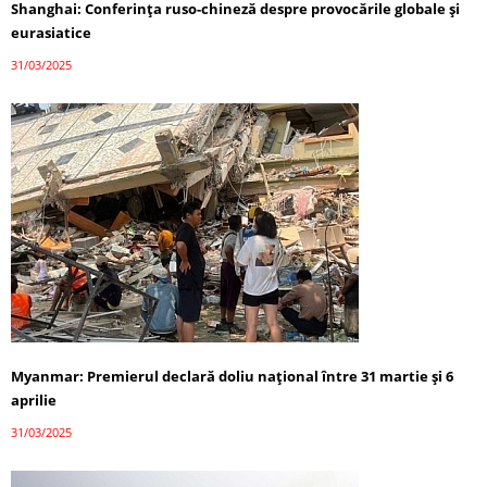
Shanghai: Conferința ruso-chineză despre provocările globale și
eurasiatice
31/03/2025
Myanmar: Premierul declară doliu național între 31 martie și 6
aprilie
31/03/2025