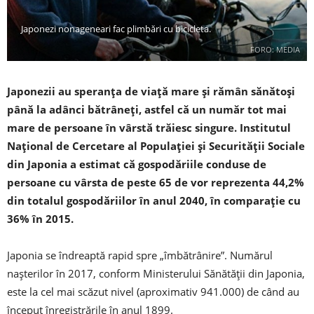
Japonezi nonageneari fac plimbări cu bicicleta.
FORO: MEDIA
Japonezii au speranța de viață mare și rămân sănătoși
până la adânci bătrâneți, astfel că un număr tot mai
mare de persoane în vârstă trăiesc singure. Institutul
Național de Cercetare al Populației și Securității Sociale
din Japonia a estimat că gospodăriile conduse de
persoane cu vârsta de peste 65 de vor reprezenta 44,2%
din totalul gospodăriilor în anul 2040, în comparație cu
36% în 2015.
Japonia se îndreaptă rapid spre „îmbătrânire”. Numărul
nașterilor în 2017, conform Ministerului Sănătății din Japonia,
este la cel mai scăzut nivel (aproximativ 941.000) de când au
început înregistrările în anul 1899.