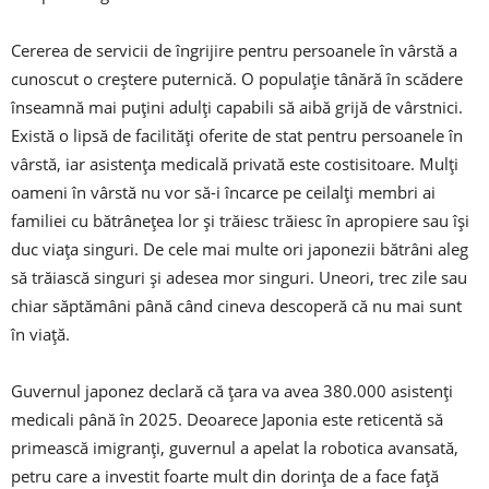
Cererea de servicii de îngrijire pentru persoanele în vârstă a
cunoscut o creștere puternică. O populație tânără în scădere
înseamnă mai puțini adulți capabili să aibă grijă de vârstnici.
Există o lipsă de facilități oferite de stat pentru persoanele în
vârstă, iar asistența medicală privată este costisitoare. Mulți
oameni în vârstă nu vor să-i încarce pe ceilalți membri ai
familiei cu bătrânețea lor și trăiesc trăiesc în apropiere sau își
duc viața singuri. De cele mai multe ori japonezii bătrâni aleg
să trăiască singuri și adesea mor singuri. Uneori, trec zile sau
chiar săptămâni până când cineva descoperă că nu mai sunt
în viață.
Guvernul japonez declară că țara va avea 380.000 asistenți
medicali până în 2025. Deoarece Japonia este reticentă să
primească imigranți, guvernul a apelat la robotica avansată,
petru care a investit foarte mult din dorința de a face față