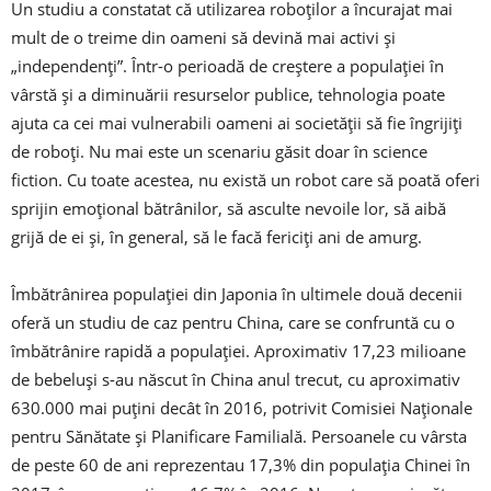
Un studiu a constatat că utilizarea roboților a încurajat mai
mult de o treime din oameni să devină mai activi și
„independenți”. Într-o perioadă de creștere a populației în
vârstă și a diminuării resurselor publice, tehnologia poate
ajuta ca cei mai vulnerabili oameni ai societății să fie îngrijiți
de roboți. Nu mai este un scenariu găsit doar în science
fiction. Cu toate acestea, nu există un robot care să poată oferi
sprijin emoțional bătrânilor, să asculte nevoile lor, să aibă
grijă de ei și, în general, să le facă fericiți ani de amurg.
Îmbătrânirea populației din Japonia în ultimele două decenii
oferă un studiu de caz pentru China, care se confruntă cu o
îmbătrânire rapidă a populației. Aproximativ 17,23 milioane
de bebeluși s-au născut în China anul trecut, cu aproximativ
630.000 mai puțini decât în ​​2016, potrivit Comisiei Naționale
pentru Sănătate și Planificare Familială. Persoanele cu vârsta
de peste 60 de ani reprezentau 17,3% din populația Chinei în