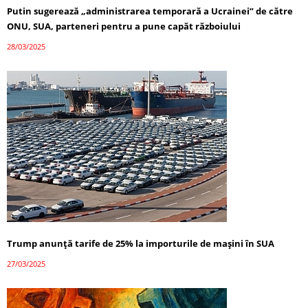
Putin sugerează „administrarea temporară a Ucrainei” de către
ONU, SUA, parteneri pentru a pune capăt războiului
28/03/2025
Trump anunță tarife de 25% la importurile de mașini în SUA
27/03/2025