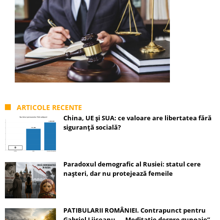
ARTICOLE RECENTE
China, UE și SUA: ce valoare are libertatea fără
siguranță socială?
Paradoxul demografic al Rusiei: statul cere
nașteri, dar nu protejează femeile
PATIBULARII ROMÂNIEI. Contrapunct pentru
Gabriel Liiceanu – „Meditație despre gunoaie”