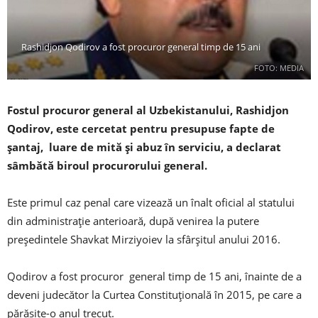
Rashidjon Qodirov a fost procuror general timp de 15 ani
FOTO: MEDIA
Fostul procuror general al Uzbekistanului, Rashidjon
Qodirov, este cercetat pentru presupuse fapte de
șantaj, luare de mită și abuz în serviciu, a declarat
sâmbătă biroul procurorului general.
Este primul caz penal care vizează un înalt oficial al statului
din administrație anterioară, după venirea la putere
președintele Shavkat Mirziyoiev la sfârșitul anului 2016.
Qodirov a fost procuror general timp de 15 ani, înainte de a
deveni judecător la Curtea Constituțională în 2015, pe care a
părăsite-o anul trecut.