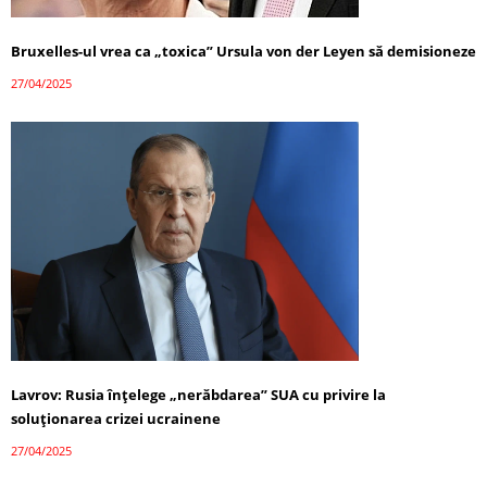
Bruxelles-ul vrea ca „toxica” Ursula von der Leyen să demisioneze
27/04/2025
Lavrov: Rusia înțelege „nerăbdarea” SUA cu privire la
soluționarea crizei ucrainene
27/04/2025