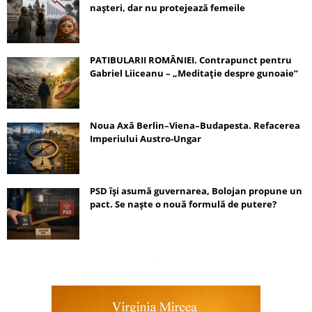
nașteri, dar nu protejează femeile
PATIBULARII ROMÂNIEI. Contrapunct pentru
Gabriel Liiceanu – „Meditație despre gunoaie”
Noua Axă Berlin–Viena–Budapesta. Refacerea
Imperiului Austro-Ungar
PSD își asumă guvernarea, Bolojan propune un
pact. Se naște o nouă formulă de putere?