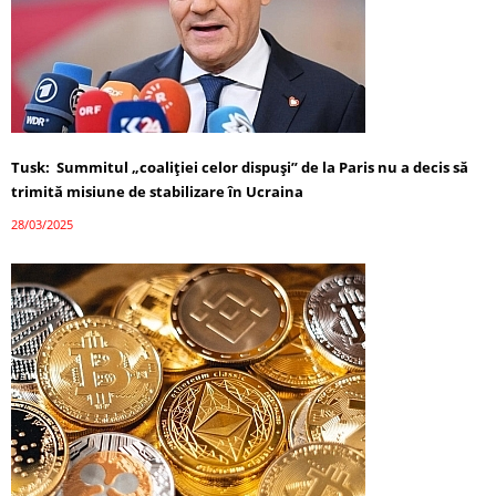
Tusk: Summitul „coaliției celor dispuși” de la Paris nu a decis să
trimită misiune de stabilizare în Ucraina
28/03/2025