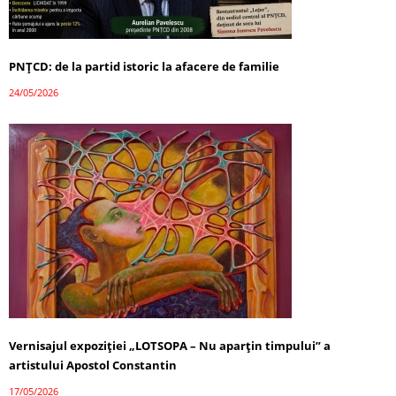
PNȚCD: de la partid istoric la afacere de familie
24/05/2026
Vernisajul expoziției „LOTSOPA – Nu aparțin timpului” a
artistului Apostol Constantin
17/05/2026