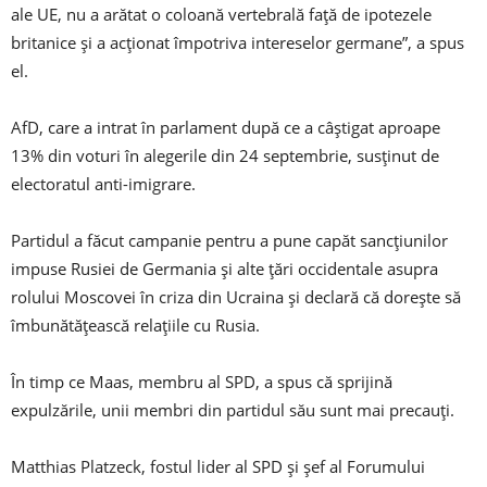
ale UE, nu a arătat o coloană vertebrală față de ipotezele
britanice și a acționat împotriva intereselor germane”, a spus
el.
AfD, care a intrat în parlament după ce a câștigat aproape
13% din voturi în alegerile din 24 septembrie, susținut de
electoratul anti-imigrare.
Partidul a făcut campanie pentru a pune capăt sancțiunilor
impuse Rusiei de Germania și alte țări occidentale asupra
rolului Moscovei în criza din Ucraina și declară că dorește să
îmbunătățească relațiile cu Rusia.
În timp ce Maas, membru al SPD, a spus că sprijină
expulzările, unii membri din partidul său sunt mai precauți.
Matthias Platzeck, fostul lider al SPD și șef al Forumului