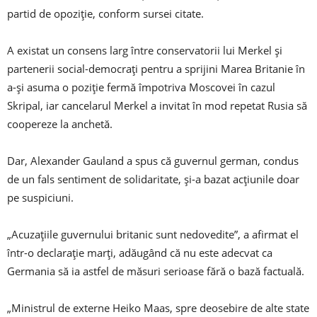
partid de opoziție, conform sursei citate.
A existat un consens larg între conservatorii lui Merkel și
partenerii social-democrați pentru a sprijini Marea Britanie în
a-și asuma o poziție fermă împotriva Moscovei în cazul
Skripal, iar cancelarul Merkel a invitat în mod repetat Rusia să
coopereze la anchetă.
Dar, Alexander Gauland a spus că guvernul german, condus
de un fals sentiment de solidaritate, și-a bazat acțiunile doar
pe suspiciuni.
„Acuzațiile guvernului britanic sunt nedovedite”, a afirmat el
într-o declarație marți, adăugând că nu este adecvat ca
Germania să ia astfel de măsuri serioase fără o bază factuală.
„Ministrul de externe Heiko Maas, spre deosebire de alte state