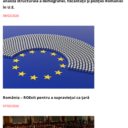
analiză structurală a demografiei, fiscalității și poziției României
în U.E.
08/02/2026
România – ROExit pentru a supraviețui ca țară
07/02/2026