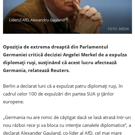
Liderul AfD, Alexandru Gauland
FOTO: MEDIA
Opoziția de extrema dreaptă din Parlamentul
Germaniei critică deciziei Angelei Merkel de a expulza
diplomați ruși, susținând că acest lucru afectează
Germania, relatează Reuters.
Berlin a declarat luni că a expulzat patru diplomați ruși, în
cadrul celor 100 de expulzări din partea SUA și țărilor
europene.
„Germania nu are nimic de câștigat dacă se lasă atrasă într-un
nou război rece și va bloca cu intenție canalele diplomatice”, a
declarat Alexander Gauland, co-lider al AfD, cel mai mare