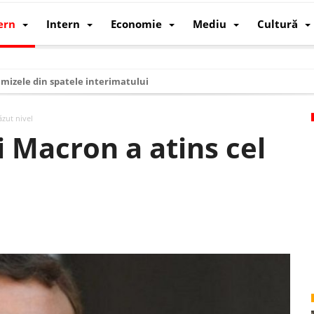
ern
Intern
Economie
Mediu
Cultură
i mizele din spatele interimatului
 cum au devenit cea mai mare economie a lumii
ăzut nivel
: cum a devenit atelierul lumii și rivalul economic al SUA
i Macron a atins cel
: de ce rezistă?
 care revine: o realitate pe care România o simte, nu o spune
ea Europeană. Ce ne așteaptă? – O analiză structurală a demografiei, fi
 supraviețui ca țară
oparticule
p AI pentru a înlocui Nvidia
de agenda climatică în sectorul energetic