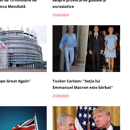
iei de 15 milioane de
despre provocările globale și
Banca Mondială
eurasiatice
31/03/2025
pe Great Again”
Tucker Carlson: ”Soția lui
Emmanuel Macron este bărbat”
21/03/2025