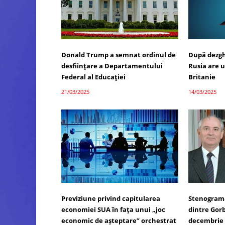
Donald Trump a semnat ordinul de
După dezgh
desființare a Departamentului
Rusia are 
Federal al Educației
Britanie
21/03/2025
14/03/2025
Previziune privind capitularea
Stenograma 
economiei SUA în fața unui „joc
dintre Gorb
economic de așteptare” orchestrat
decembrie 