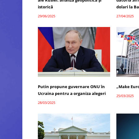
ale Rusiei: analiză geopolitică și
datoria Sir
istorică
dolari la 
29/06/2025
27/04/2025
Putin propune guvernare ONU în
„Make Euro
Ucraina pentru a organiza alegeri
25/03/2025
28/03/2025