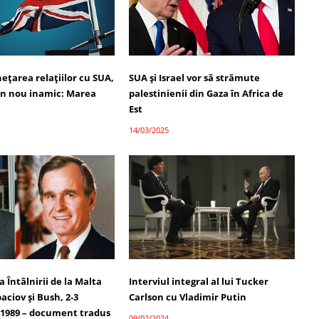
ețarea relațiilor cu SUA,
SUA și Israel vor să strămute
un nou inamic: Marea
palestinienii din Gaza în Africa de
Est
14/03/2025
Întâlnirii de la Malta
Interviul integral al lui Tucker
aciov și Bush, 2-3
Carlson cu Vladimir Putin
1989 – document tradus
09/02/2024