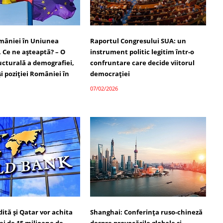
omâniei în Uniunea
Raportul Congresului SUA: un
 Ce ne așteaptă? – O
instrument politic legitim într-o
ucturală a demografiei,
confruntare care decide viitorul
 și poziției României în
democrației
07/02/2026
ită și Qatar vor achita
Shanghai: Conferința ruso-chineză