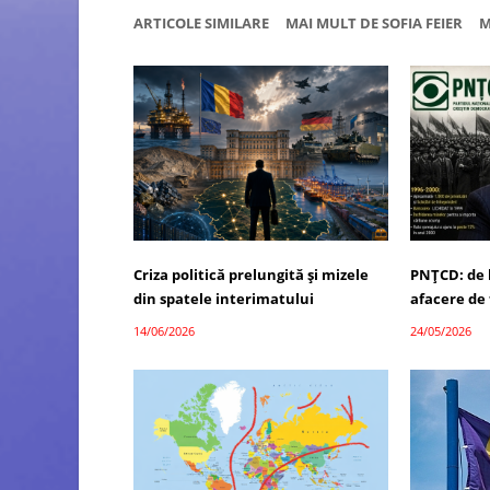
ARTICOLE SIMILARE
MAI MULT DE SOFIA FEIER
M
Criza politică prelungită și mizele
PNȚCD: de l
din spatele interimatului
afacere de 
14/06/2026
24/05/2026