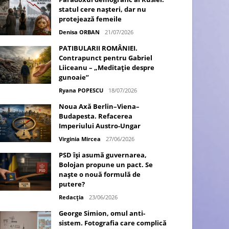
statul cere nașteri, dar nu
protejează femeile
Denisa ORBAN
21/07/2026
PATIBULARII ROMÂNIEI.
Contrapunct pentru Gabriel
Liiceanu – „Meditație despre
gunoaie”
Ryana POPESCU
18/07/2026
Noua Axă Berlin–Viena–
Budapesta. Refacerea
Imperiului Austro-Ungar
Virginia Mircea
27/06/2026
PSD își asumă guvernarea,
Bolojan propune un pact. Se
naște o nouă formulă de
putere?
Redacția
23/06/2026
George Simion, omul anti-
sistem. Fotografia care complică