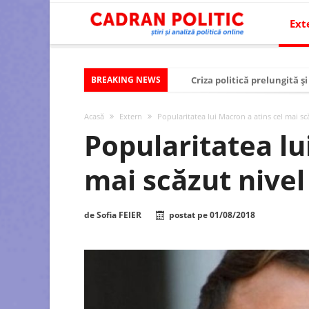
Ext
BREAKING NEWS
Criza politică prelungită ș
Modelul economic al SUA:
Acasă
Extern
Popularitatea lui Macron a atins cel mai sc
Modelul economic al Chinei
Popularitatea lu
Modelul economic al Rusiei
mai scăzut nivel
Occidentul obosit și Estul
Viitorul României în Uniun
de
Sofia FEIER
postat pe
01/08/2018
România – ROExit pentru a
Controlul minții prin nan
Huawei dezvoltă un nou ci
SUA și UE se îndepărtează 