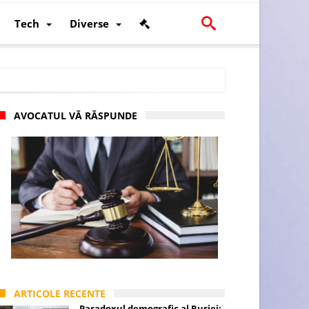
Tech
Diverse
AVOCATUL VĂ RĂSPUNDE
scalității și poziției României în U.E.
ARTICOLE RECENTE
Paradoxul demografic al Rusiei: