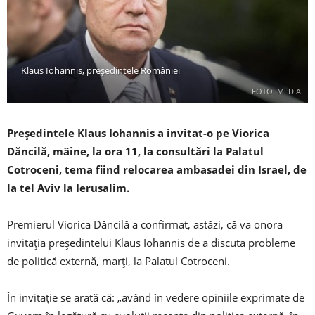
Klaus Iohannis, președintele României
FOTO: MEDIA
Preşedintele Klaus Iohannis a invitat-o pe Viorica
Dăncilă, mâine, la ora 11, la consultări la Palatul
Cotroceni, tema fiind relocarea ambasadei din Israel, de
la tel Aviv la Ierusalim.
Premierul Viorica Dăncilă a confirmat, astăzi, că va onora
invitaţia preşedintelui Klaus Iohannis de a discuta probleme
de politică externă, marţi, la Palatul Cotroceni.
În invitaţie se arată că: „având în vedere opiniile exprimate de