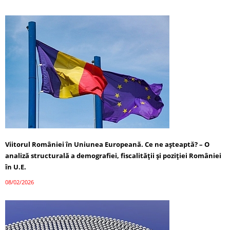
Viitorul României în Uniunea Europeană. Ce ne așteaptă? – O
analiză structurală a demografiei, fiscalității și poziției României
în U.E.
08/02/2026