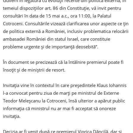
Guvern în legătură cu evoluţii recente din politica externă, în
temeiul dispoziţiilor art. 86 din Constituţie, vă invit pentru
consultări în data de 15 mai a.c., ora 11:00, la Palatul
Cotroceni. Consultările vizează clarificarea unor aspecte ce ţin
de politica externă a României, inclusiv problematica relocării
ambasadei României din statul Israel, care constituie
probleme urgente şi de importanţă deosebită”.
În document se precizează că la întâlnire premierul poate fi
însoţit şi de miniştrii de resort.
Invitaţia vine în contextul în care preşedintele Klaus Iohannis
l-a convocat pentru ziua de marţi pe ministrul de Externe
Teodor Meleşcanu la Cotroceni, însă ulterior a apărut public
informaţia că ministrul nu ar mai fi acceptat să onoreze
invitaţia.
Decizia ar fi venit după ce premierul Viorica Dăncilă, dar şi