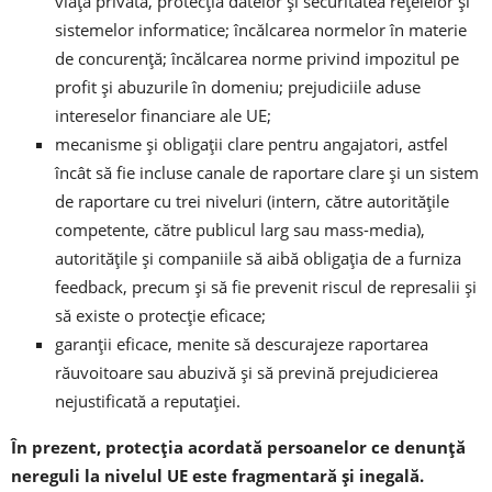
viaţa privată, protecţia datelor şi securitatea reţelelor şi
sistemelor informatice; încălcarea normelor în materie
de concurenţă; încălcarea norme privind impozitul pe
profit şi abuzurile în domeniu; prejudiciile aduse
intereselor financiare ale UE;
mecanisme şi obligaţii clare pentru angajatori, astfel
încât să fie incluse canale de raportare clare şi un sistem
de raportare cu trei niveluri (intern, către autorităţile
competente, către publicul larg sau mass-media),
autorităţile şi companiile să aibă obligaţia de a furniza
feedback, precum şi să fie prevenit riscul de represalii şi
să existe o protecţie eficace;
garanţii eficace, menite să descurajeze raportarea
răuvoitoare sau abuzivă şi să prevină prejudicierea
nejustificată a reputaţiei.
În prezent, protecţia acordată persoanelor ce denunţă
nereguli la nivelul UE este fragmentară şi inegală.