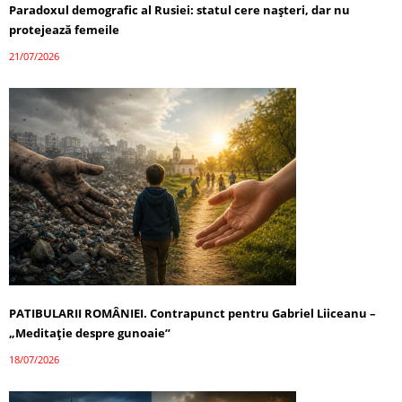
Paradoxul demografic al Rusiei: statul cere nașteri, dar nu
protejează femeile
21/07/2026
PATIBULARII ROMÂNIEI. Contrapunct pentru Gabriel Liiceanu –
„Meditație despre gunoaie”
18/07/2026