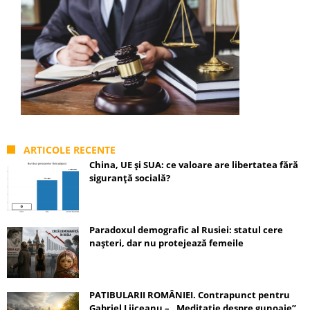
ARTICOLE RECENTE
China, UE și SUA: ce valoare are libertatea fără
siguranță socială?
Paradoxul demografic al Rusiei: statul cere
nașteri, dar nu protejează femeile
PATIBULARII ROMÂNIEI. Contrapunct pentru
Gabriel Liiceanu – „Meditație despre gunoaie”