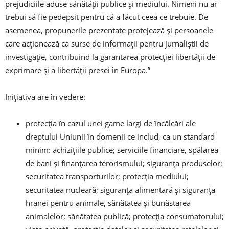
prejudiciile aduse sănătăţii publice şi mediului. Nimeni nu ar
trebui să fie pedepsit pentru că a făcut ceea ce trebuie. De
asemenea, propunerile prezentate protejează şi persoanele
care acţionează ca surse de informaţii pentru jurnaliştii de
investigaţie, contribuind la garantarea protecţiei libertăţii de
exprimare şi a libertăţii presei în Europa.”
Iniţiativa are în vedere:
protecţia în cazul unei game largi de încălcări ale
dreptului Uniunii în domenii ce includ, ca un standard
minim: achiziţiile publice; serviciile financiare, spălarea
de bani şi finanţarea terorismului; siguranţa produselor;
securitatea transporturilor; protecţia mediului;
securitatea nucleară; siguranţa alimentară şi siguranţa
hranei pentru animale, sănătatea şi bunăstarea
animalelor; sănătatea publică; protecţia consumatorului;