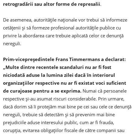
retrogradării sau altor forme de represalii
.
De asemenea, autorităţile naţionale vor trebui să informeze
cetăţenii şi să formeze profesional autorităţile publice cu
privire la abordarea care trebuie aplicată celor ce denunţă
nereguli.
Prim-vicepreşedintele Frans Timmermans a declarat:
„Multe dintre recentele scandaluri nu ar fi fost
niciodată aduse la lumina zilei dacă în interiorul
organizaţiilor respective nu ar fi existat voci suficient
de curajoase pentru a se exprima.
Numai că persoanele
respective şi-au asumat riscuri considerabile. Prin urmare,
dacă dorim să îi protejăm mai bine pe cei sau cele ce denunţă
nereguli, trebuie să detectăm şi să prevenim mai bine
prejudiciile aduse interesului public, cum ar fi frauda,
corupţia, evitarea obligaţiilor fiscale de către companii sau