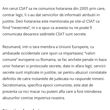
Am cerut CSAT sa ne comunice hotararea din 2005 prin care,
contrar legii, li s-au dat serviciilor de informatii atributii in
justitie. Desi hotararea este mentionata pe site-ul CSAT ca
fiind “nesecreta”, ni s-a spus ca aceasta nu ne poate fi
comunicata deoarece sedintele CSAT sunt secrete.
Rezumand, intr-o tara membra a Uniunii Europene, cu
ambasade occidentale care spun ca impartasesc “valori
comune” europene cu Romania, se fac anchete penale in baza
unor hotarari si protocoale secrete, date in afara legii, servicii
secrete sunt implicate in justitie, iar pentru abuzuri constatate
definitiv de catre instantele de judecata nu raspunde nimeni.
Secretomania, specifica epocii comuniste, este atat de
prezenta ca nici macar nu putem afla care a fost intinderea
abuzurilor comise impotriva noastra.