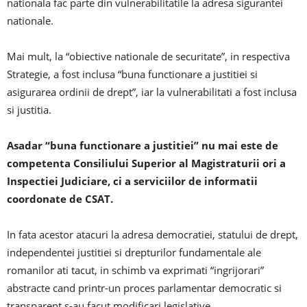
nationala fac parte din vulnerabilitatile la adresa sigurantei
nationale.
Mai mult, la “obiective nationale de securitate”, in respectiva
Strategie, a fost inclusa “buna functionare a justitiei si
asigurarea ordinii de drept”, iar la vulnerabilitati a fost inclusa
si justitia.
Asadar “buna functionare a justitiei” nu mai este de
competenta Consiliului Superior al Magistraturii ori a
Inspectiei Judiciare, ci a serviciilor de informatii
coordonate de CSAT.
In fata acestor atacuri la adresa democratiei, statului de drept,
independentei justitiei si drepturilor fundamentale ale
romanilor ati tacut, in schimb va exprimati “ingrijorari”
abstracte cand printr-un proces parlamentar democratic si
transparent s-au facut modificari legislative.