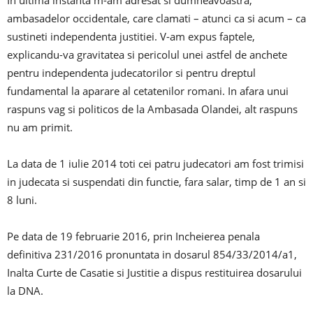
In ultima instanta m-am adresat si dumneavoastra,
ambasadelor occidentale, care clamati – atunci ca si acum – ca
sustineti independenta justitiei. V-am expus faptele,
explicandu-va gravitatea si pericolul unei astfel de anchete
pentru independenta judecatorilor si pentru dreptul
fundamental la aparare al cetatenilor romani. In afara unui
raspuns vag si politicos de la Ambasada Olandei, alt raspuns
nu am primit.
La data de 1 iulie 2014 toti cei patru judecatori am fost trimisi
in judecata si suspendati din functie, fara salar, timp de 1 an si
8 luni.
Pe data de 19 februarie 2016, prin Incheierea penala
definitiva 231/2016 pronuntata in dosarul 854/33/2014/a1,
Inalta Curte de Casatie si Justitie a dispus restituirea dosarului
la DNA.