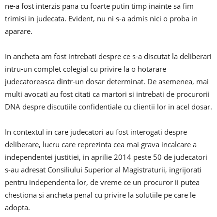
ne-a fost interzis pana cu foarte putin timp inainte sa fim
trimisi in judecata. Evident, nu ni s-a admis nici o proba in
aparare.
In ancheta am fost intrebati despre ce s-a discutat la deliberari
intru-un complet colegial cu privire la o hotarare
judecatoreasca dintr-un dosar determinat. De asemenea, mai
multi avocati au fost citati ca martori si intrebati de procurorii
DNA despre discutiile confidentiale cu clientii lor in acel dosar.
In contextul in care judecatori au fost interogati despre
deliberare, lucru care reprezinta cea mai grava incalcare a
independentei justitiei, in aprilie 2014 peste 50 de judecatori
s-au adresat Consiliului Superior al Magistraturii, ingrijorati
pentru independenta lor, de vreme ce un procuror ii putea
chestiona si ancheta penal cu privire la solutiile pe care le
adopta.