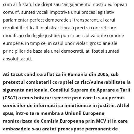
cum ar fi statul de drept sau “angajamentul nostru european
comun”, sunteti vocali impotriva unui proces legislativ
parlamentar perfect democratic si transparent, al carui
rezultat il criticati in abstract fara a preciza concret care
modificari din legile justitiei pun in pericol valorile comune
europene, in timp ce, in cazul unor violari grosolane ale
principiilor de baza ale unei democratii, ati fost si sunteti
absolut tacuti.
Ati tacut cand s-a aflat ca in Romania din 2005, sub
pretextul combaterii coruptiei ca risc/vulnerabilitate la
siguranta nationala, Consiliul Suprem de Aparare a Tarii
(CSAT) a emis hotarari secrete prin care li s-au permis
serviciilor de informatii sa imixtioneze in justitie. Altfel
spus, intr-o tara membra a Uniunii Europene,
monitorizata de Comisia Europeana prin MCV si in care
ambasadele s-au aratat preocupate permanent de