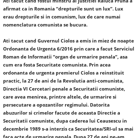
Ati tacut cand fostul minstru al justitiei Raluca Pruna a
afirmat ca in Romania “drepturile sunt un lux”. Lux
erau drepturile si in comunism, lux de care numai
nomenclatura comunista se bucura.
Ati tacut cand Guvernul Ciolos a emis in miez de noapte
Ordonanta de Urgenta 6/2016 prin care a facut Serviciul
Roman de Informatii “organ de urmarire penala”, asa
cum era fosta Securitate comunista. Prin acea
ordonanta de urgenta premierul Ciolos a reinstituit
practic, la 27 de ani de la Revolutia anti-comunista,
Directia VI Cercetari penale a Securitatii comuniste,
care avea menirea, printre altele, de urmarire si
persecutare a opozantilor regimului. Datorita
abuzurilor si crimelor facute de aceasta Directie a
Securitatii comuniste, dupa caderea lui Ceausescu in
decembrie 1989 s-a interzis ca Securitatea/SRI-ul sa mai
faca acte de urmarire penala. Dupa 27 de ani ne-am