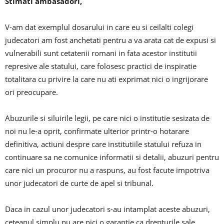
Stimati ambasadori,
V-am dat exemplul dosarului in care eu si ceilalti colegi
judecatori am fost anchetati pentru a va arata cat de expusi si
vulnerabili sunt cetatenii romani in fata acestor institutii
represive ale statului, care folosesc practici de inspiratie
totalitara cu privire la care nu ati exprimat nici o ingrijorare
ori preocupare.
Abuzurile si siluirile legii, pe care nici o institutie sesizata de
noi nu le-a oprit, confirmate ulterior printr-o hotarare
definitiva, actiuni despre care institutiile statului refuza in
continuare sa ne comunice informatii si detalii, abuzuri pentru
care nici un procuror nu a raspuns, au fost facute impotriva
unor judecatori de curte de apel si tribunal.
Daca in cazul unor judecatori s-au intamplat aceste abuzuri,
ceteanul simplu nu are nici o garantie ca drepturile sale