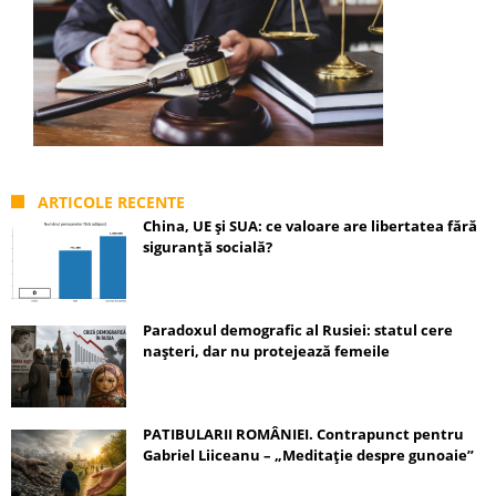
ARTICOLE RECENTE
China, UE și SUA: ce valoare are libertatea fără
siguranță socială?
Paradoxul demografic al Rusiei: statul cere
nașteri, dar nu protejează femeile
PATIBULARII ROMÂNIEI. Contrapunct pentru
Gabriel Liiceanu – „Meditație despre gunoaie”