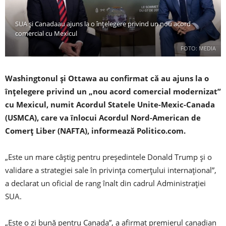
SUA și Canadaau ajuns la o înţelegere privind un nou acord
comercial cu Mexicul
FOTO: MEDIA
Washingtonul şi Ottawa au confirmat că au ajuns la o
înţelegere privind un „nou acord comercial modernizat”
cu Mexicul, numit Acordul Statele Unite-Mexic-Canada
(USMCA), care va înlocui Acordul Nord-American de
Comerţ Liber (NAFTA), informează Politico.com.
„Este un mare câştig pentru preşedintele Donald Trump şi o
validare a strategiei sale în privinţa comerţului internaţional”,
a declarat un oficial de rang înalt din cadrul Administraţiei
SUA.
„Este o zi bună pentru Canada”, a afirmat premierul canadian