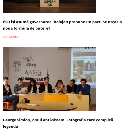
PSD își asumă guvernarea, Bolojan propune un pact. Se naște o
nouă formulă de putere?
23/06/2026
George Simion, omul anti-sistem. Fotografia care complică
legenda