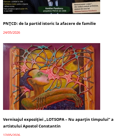
PNȚCD: de la partid istoric la afacere de familie
24/05/2026
Vernisajul expoziției „LOTSOPA – Nu aparțin timpului” a
artistului Apostol Constantin
17/05/2026