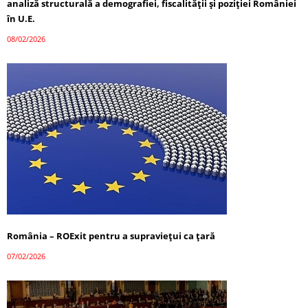
analiză structurală a demografiei, fiscalității și poziției României
în U.E.
08/02/2026
România – ROExit pentru a supraviețui ca țară
07/02/2026