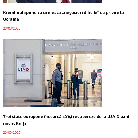
Kremlinul spune că urmează „negocieri dificile” cu privire la
Ucraina
23/03/2025
Trei state europene încearcă să își recupereze de la USAID banii
necheltuiți
23/03/2025