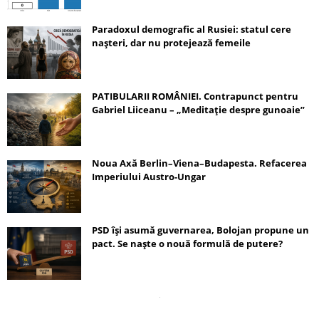
Paradoxul demografic al Rusiei: statul cere
nașteri, dar nu protejează femeile
PATIBULARII ROMÂNIEI. Contrapunct pentru
Gabriel Liiceanu – „Meditație despre gunoaie”
Noua Axă Berlin–Viena–Budapesta. Refacerea
Imperiului Austro-Ungar
PSD își asumă guvernarea, Bolojan propune un
pact. Se naște o nouă formulă de putere?