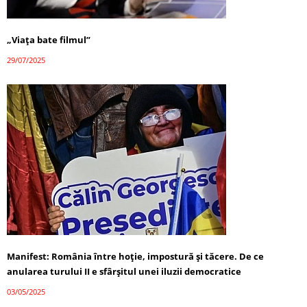
„Viața bate filmul”
29/07/2025
Manifest: România între hoție, impostură și tăcere. De ce
anularea turului II e sfârșitul unei iluzii democratice
03/05/2025