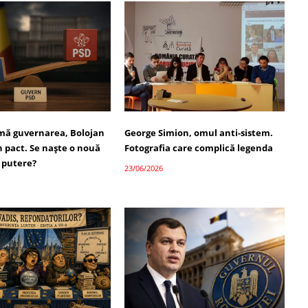
umă guvernarea, Bolojan
George Simion, omul anti-sistem.
 pact. Se naște o nouă
Fotografia care complică legenda
 putere?
23/06/2026