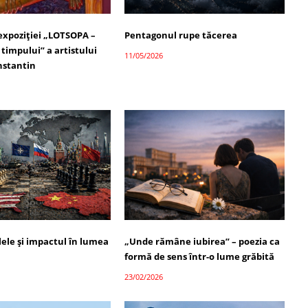
 expoziției „LOTSOPA –
Pentagonul rupe tăcerea
timpului” a artistului
11/05/2026
nstantin
alele și impactul în lumea
„Unde rămâne iubirea” – poezia ca
formă de sens într-o lume grăbită
23/02/2026