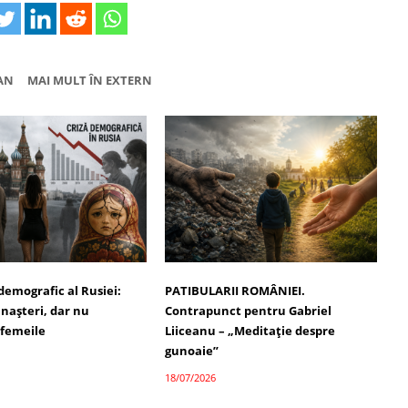
AN
MAI MULT ÎN EXTERN
demografic al Rusiei:
PATIBULARII ROMÂNIEI.
 nașteri, dar nu
Contrapunct pentru Gabriel
 femeile
Liiceanu – „Meditație despre
gunoaie”
18/07/2026