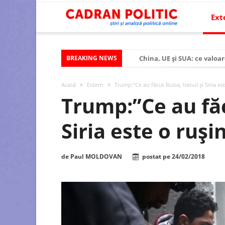
Ext
BREAKING NEWS
China, UE și SUA: ce valoar
Criza politică prelungită ș
Acasă
Extern
Trump:”Ce au făcut Rusia, Iranul și Siria e
Modelul economic al SUA:
Trump:”Ce au făc
Modelul economic al Chinei
Siria este o ruş
Modelul economic al Rusiei
Occidentul obosit și Estul
de
Paul MOLDOVAN
postat pe
24/02/2018
Viitorul României în Uniun
România – ROExit pentru a
Controlul minții prin nan
Huawei dezvoltă un nou ci