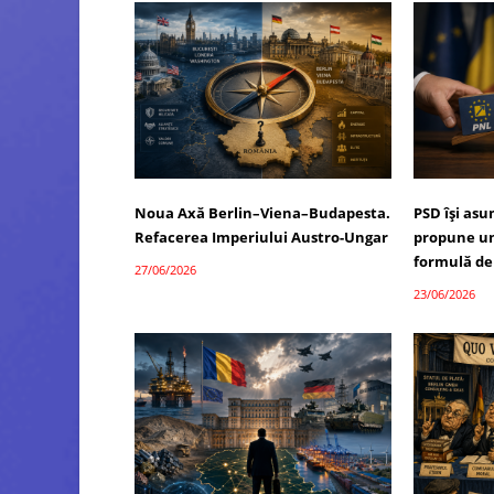
Noua Axă Berlin–Viena–Budapesta.
PSD își as
Refacerea Imperiului Austro-Ungar
propune un
formulă de
27/06/2026
23/06/2026