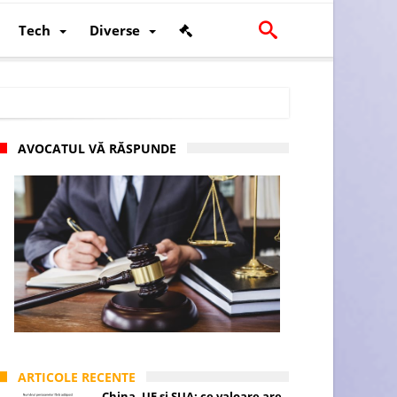
Tech
Diverse
AVOCATUL VĂ RĂSPUNDE
scalității și poziției României în U.E.
ARTICOLE RECENTE
China, UE și SUA: ce valoare are