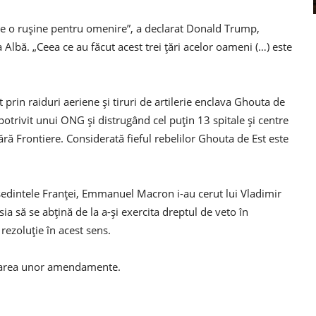
este o ruşine pentru omenire”, a declarat Donald Trump,
a Albă. „Ceea ce au făcut acest trei ţări acelor oameni (…) este
rin raiduri aeriene și tiruri de artilerie enclava Ghouta de
 potrivit unui ONG și distrugând cel puțin 13 spitale și centre
ără Frontiere. Considerată fieful rebelilor Ghouta de Est este
ședintele Franței, Emmanuel Macron i-au cerut lui Vladimir
ia să se abțină de la a-și exercita dreptul de veto în
rezoluție în acest sens.
ectarea unor amendamente.