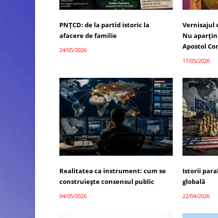
PNȚCD: de la partid istoric la
Vernisajul
afacere de familie
Nu aparțin 
Apostol Co
24/05/2026
17/05/2026
Realitatea ca instrument: cum se
Istorii par
construiește consensul public
globală
04/05/2026
22/04/2026