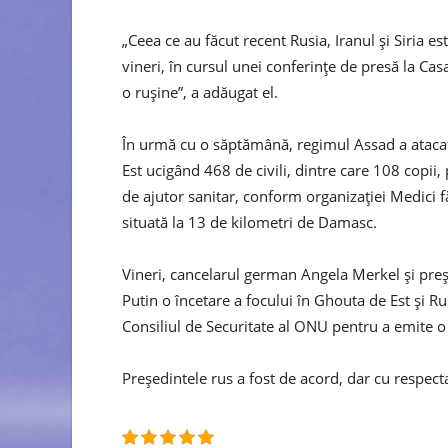
„Ceea ce au făcut recent Rusia, Iranul şi Siria 
vineri, în cursul unei conferinţe de presă la Cas
o ruşine”, a adăugat el.
În urmă cu o săptămână, regimul Assad a atacat p
Est ucigând 468 de civili, dintre care 108 copii,
de ajutor sanitar, conform organizației Medici f
situată la 13 de kilometri de Damasc.
Vineri, cancelarul german Angela Merkel și pre
Putin o încetare a focului în Ghouta de Est și Rus
Consiliul de Securitate al ONU pentru a emite o 
Președintele rus a fost de acord, dar cu resp