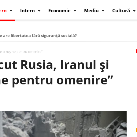
ern
Intern
Economie
Mediu
Cultură
e are libertatea fără siguranță socială?
i mizele din spatele interimatului
ste o ruşine pentru omenire”
 cum au devenit cea mai mare economie a lumii
ut Rusia, Iranul și
: cum a devenit atelierul lumii și rivalul economic al SUA
ine pentru omenire”
: de ce rezistă?
 care revine: o realitate pe care România o simte, nu o spune
ea Europeană. Ce ne așteaptă? – O analiză structurală a demografiei, fi
 supraviețui ca țară
oparticule
p AI pentru a înlocui Nvidia