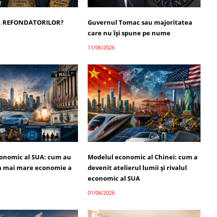
, REFONDATORILOR?
Guvernul Tomac sau majoritatea
care nu își spune pe nume
11/06/2026
onomic al SUA: cum au
Modelul economic al Chinei: cum a
a mai mare economie a
devenit atelierul lumii și rivalul
economic al SUA
01/06/2026