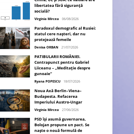
libertatea fără siguranță
socială?
Virginia Mircea
06/08/2026
Paradoxul demografic al Rusiei:
statul cere nașteri, dar nu
protejează femeile
Denisa ORBAN
21/07/2026
PATIBULARII ROMÂNIEI.
Contrapunct pentru Gabriel
Liiceanu – „Meditație despre
gunoaie”
Ryana POPESCU
18/07/2026
Noua Axă Berlin–Viena–
Budapesta. Refacerea
Imperiului Austro-Ungar
Virginia Mircea
27/06/2026
PSD își asumă guvernarea,
Bolojan propune un pact. Se
naște o nouă formulă de