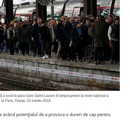
a sosit la gara Gare Saint-Lazare în timpul grevei la nivel național a
 la Paris, Franța, 22 martie 2018.
le având potențialul de a provoca o dureri de cap pentru