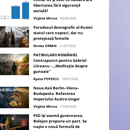
libertatea fără siguranță
socială?
Virginia Mircea
06/08/2026
Paradoxul demografic al Rusiei:
statul cere nașteri, dar nu
protejează femeile
Denisa ORBAN
21/07/2026
PATIBULARII ROMÂNIEI.
Contrapunct pentru Gabriel
Liiceanu – „Meditație despre
gunoaie”
Ryana POPESCU
18/07/2026
Noua Axă Berlin–Viena–
Budapesta. Refacerea
Imperiului Austro-Ungar
Virginia Mircea
27/06/2026
PSD își asumă guvernarea,
Bolojan propune un pact. Se
naște o nouă formulă de