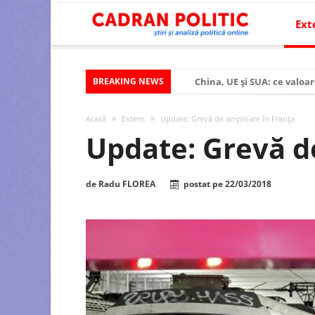
Ext
BREAKING NEWS
China, UE și SUA: ce valoar
Criza politică prelungită ș
Acasă
Extern
Update: Grevă de amploare în Franța
Modelul economic al SUA:
Update: Grevă d
Modelul economic al Chinei
Modelul economic al Rusiei
de
Radu FLOREA
postat pe
22/03/2018
Occidentul obosit și Estul
Viitorul României în Uniun
România – ROExit pentru a
Controlul minții prin nan
Huawei dezvoltă un nou ci