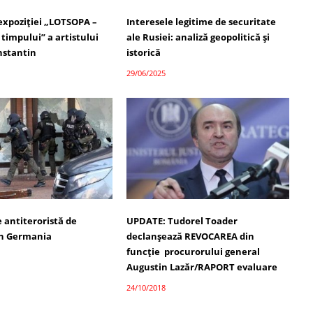
 expoziției „LOTSOPA –
Interesele legitime de securitate
timpului” a artistului
ale Rusiei: analiză geopolitică și
nstantin
istorică
29/06/2025
 antiteroristă de
UPDATE: Tudorel Toader
în Germania
declanșează REVOCAREA din
funcție procurorului general
Augustin Lazăr/RAPORT evaluare
24/10/2018