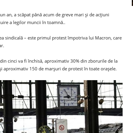
e un an, a scăpat până acum de greve mari și de acțiuni
uire a legilor muncii în toamnă..
a sindicală – este primul protest împotriva lui Macron, care
ar.
 din cinci va fi închisă, aproximativ 30% din zborurile de la
și aproximativ 150 de marșuri de protest în toate orașele.