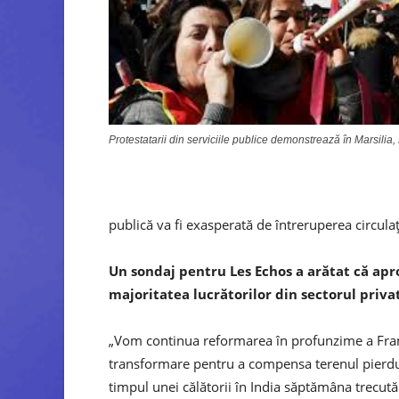
Protestatarii din serviciile publice demonstrează în Marsilia,
publică va fi exasperată de întreruperea circulați
Un sondaj pentru Les Echos a arătat că apro
majoritatea lucrătorilor din sectorul priva
„Vom continua reformarea în profunzime a Franț
transformare pentru a compensa terenul pierdut 
timpul unei călătorii în India săptămâna trecută