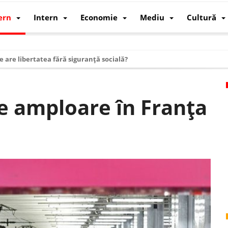
ern
Intern
Economie
Mediu
Cultură
e are libertatea fără siguranță socială?
i mizele din spatele interimatului
 cum au devenit cea mai mare economie a lumii
e amploare în Franța
: cum a devenit atelierul lumii și rivalul economic al SUA
: de ce rezistă?
 care revine: o realitate pe care România o simte, nu o spune
ea Europeană. Ce ne așteaptă? – O analiză structurală a demografiei, fi
 supraviețui ca țară
oparticule
p AI pentru a înlocui Nvidia