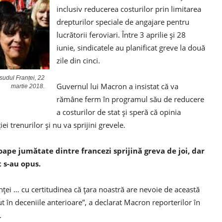
inclusiv reducerea costurilor prin limitarea
drepturilor speciale de angajare pentru
lucrătorii feroviari. Între 3 aprilie și 28
iunie, sindicatele au planificat greve la două
zile din cinci.
 sudul Franței, 22
Guvernul lui Macron a insistat că va
martie 2018.
rămâne ferm în programul său de reducere
a costurilor de stat și speră că opinia
ei trenurilor și nu va sprijini grevele.
ape jumătate dintre francezi sprijină greva de joi, dar
t s-au opus.
ei … cu certitudinea că țara noastră are nevoie de această
în deceniile anterioare”, a declarat Macron reporterilor în
.