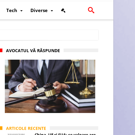
Tech
Diverse
AVOCATUL VĂ RĂSPUNDE
scalității și poziției României în U.E.
ARTICOLE RECENTE
China, UE și SUA: ce valoare are