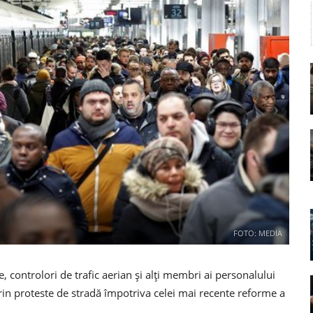
FOTO: MEDIA
e, controlori de trafic aerian și alți membri ai personalului
prin proteste de stradă împotriva celei mai recente reforme a