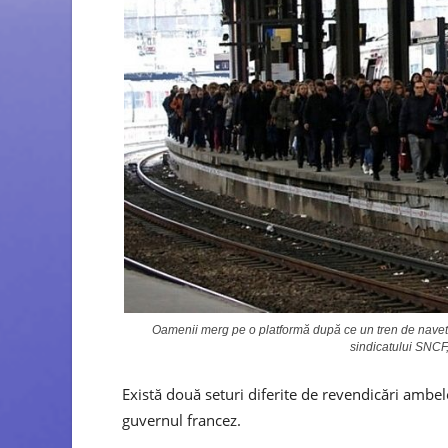
Oamenii merg pe o platformă după ce un tren de navetă 
sindicatului SNCF,
Există două seturi diferite de revendicări ambe
guvernul francez.