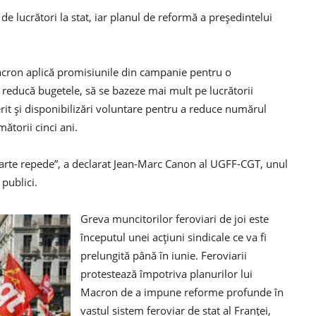
de lucrători la stat, iar planul de reformă a președintelui
Macron aplică promisiunile din campanie pentru o
 reducă bugetele, să se bazeze mai mult pe lucrătorii
erit și disponibilizări voluntare pentru a reduce numărul
ătorii cinci ani.
oarte repede”, a declarat Jean-Marc Canon al UGFF-CGT, unul
 publici.
Greva muncitorilor feroviari de joi este
începutul unei acțiuni sindicale ce va fi
prelungită până în iunie. Feroviarii
protestează împotriva planurilor lui
Macron de a impune reforme profunde în
vastul sistem feroviar de stat al Franței,