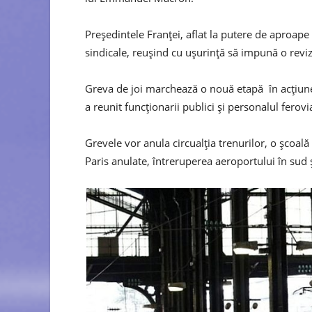
Președintele Franței, aflat la putere de aproap
sindicale, reușind cu ușurință să impună o reviz
Greva de joi marchează o nouă etapă în acțiune
a reunit funcționarii publici și personalul ferovi
Grevele vor anula circualția trenurilor, o școală
Paris anulate, întreruperea aeroportului în sud 