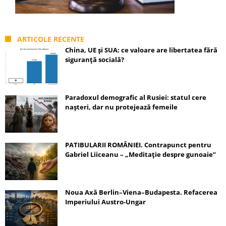
ARTICOLE RECENTE
China, UE și SUA: ce valoare are libertatea fără
siguranță socială?
Paradoxul demografic al Rusiei: statul cere
nașteri, dar nu protejează femeile
PATIBULARII ROMÂNIEI. Contrapunct pentru
Gabriel Liiceanu – „Meditație despre gunoaie”
Noua Axă Berlin–Viena–Budapesta. Refacerea
Imperiului Austro-Ungar