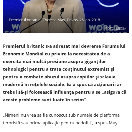
Premierul britanic , Theresa May, Davos, 25 ian. 2018.
FOTO: MEDIA
P
remierul britanic s-a adresat mai devreme Forumului
Economic Mondial cu privire la necesitatea de a
exercita mai multă presiune asupra giganților
tehnologici pentru a trata conținutul extremist și
pentru a combate abuzul asupra copiilor și sclavia
modernă în rețelele sociale. Ea a spus că acționarii ar
trebui să-și folosească influența pentru a se „asigura că
aceste probleme sunt luate în serios”.
„Nimeni nu vrea să fie cunoscut sub numele de platforma
teroristă sau prima aplicație pentru pedofili”, a spus May.