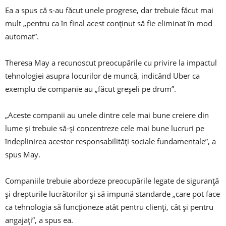
Ea a spus că s-au făcut unele progrese, dar trebuie făcut mai
mult „pentru ca în final acest conținut să fie eliminat în mod
automat”.
Theresa May a recunoscut preocupările cu privire la impactul
tehnologiei asupra locurilor de muncă, indicând Uber ca
exemplu de companie au „făcut greșeli pe drum”.
„Aceste companii au unele dintre cele mai bune creiere din
lume și trebuie să-și concentreze cele mai bune lucruri pe
îndeplinirea acestor responsabilități sociale fundamentale”, a
spus May.
Companiile trebuie abordeze preocupările legate de siguranță
și drepturile lucrătorilor și să impună standarde „care pot face
ca tehnologia să funcționeze atât pentru clienți, cât și pentru
angajați”, a spus ea.