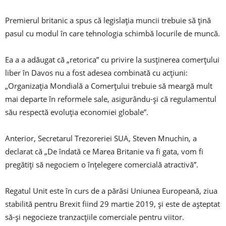
Premierul britanic a spus că legislația muncii trebuie să țină
pasul cu modul în care tehnologia schimbă locurile de muncă.
Ea a a adăugat că „retorica” ​​cu privire la susținerea comerțului
liber în Davos nu a fost adesea combinată cu acțiuni:
„Organizația Mondială a Comerțului trebuie să meargă mult
mai departe în reformele sale, asigurându-și că regulamentul
său respectă evoluția economiei globale”.
Anterior, Secretarul Trezoreriei SUA, Steven Mnuchin, a
declarat că „De îndată ce Marea Britanie va fi gata, vom fi
pregătiți să negociem o înțelegere comercială atractivă”.
Regatul Unit este în curs de a părăsi Uniunea Europeană, ziua
stabilită pentru Brexit fiind 29 martie 2019, și este de așteptat
să-și negocieze tranzacțiile comerciale pentru viitor.