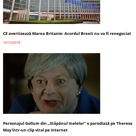
CE avertizează Marea Britanie: Acordul Brexit nu va fi renegociat
10/12/2018
Personajul Gollum din „Stăpânul Inelelor” o parodiază pe Theresa
May într-un clip viral pe internet