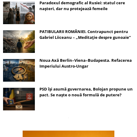
Paradoxul demografic al Rusiei: statul cere
nașteri, dar nu protejează femeile
PATIBULARII ROMÂNIEI. Contrapunct pentru
Gabriel Liiceanu – „Meditație despre gunoaie”
Noua Axă Berlin–Viena–Budapesta. Refacerea
Imperiului Austro-Ungar
PSD își asumă guvernarea, Bolojan propune un
pact. Se naște o nouă formulă de putere?