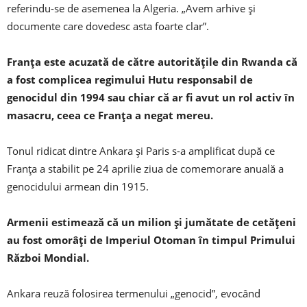
referindu-se de asemenea la Algeria. „Avem arhive și
documente care dovedesc asta foarte clar”.
Franța este acuzată de către autoritățile din Rwanda că
a fost complicea regimului Hutu responsabil de
genocidul din 1994 sau chiar că ar fi avut un rol activ în
masacru, ceea ce Franța a negat mereu.
Tonul ridicat dintre Ankara și Paris s-a amplificat după ce
Franța a stabilit pe 24 aprilie ziua de comemorare anuală a
genocidului armean din 1915.
Armenii estimează că un milion și jumătate de cetățeni
au fost omorâți de Imperiul Otoman în timpul Primului
Război Mondial.
Ankara reuză folosirea termenului „genocid”, evocând