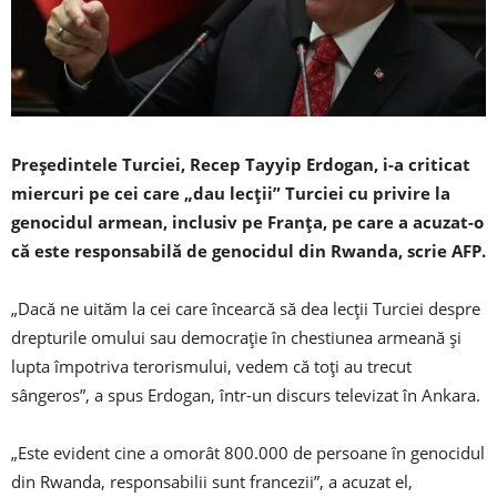
Președintele Turciei, Recep Tayyip Erdogan, i-a criticat
miercuri pe cei care „dau lecții” Turciei cu privire la
genocidul armean, inclusiv pe Franța, pe care a acuzat-o
că este responsabilă de genocidul din Rwanda, scrie AFP.
„Dacă ne uităm la cei care încearcă să dea lecții Turciei despre
drepturile omului sau democrație în chestiunea armeană și
lupta împotriva terorismului, vedem că toți au trecut
sângeros”, a spus Erdogan, într-un discurs televizat în Ankara.
„Este evident cine a omorât 800.000 de persoane în genocidul
din Rwanda, responsabilii sunt francezii”, a acuzat el,